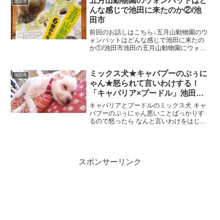
五月山動物園のウォンバットはど
池田市
初...
んな感じで池田に来たのか②/池
田市
前回のお話しはこちら↓五月山動物園のウ
ォンバットはどんな感じで池田に来たの
か①/池田市池田の五月山動物園にウォン
バッドが来るまでには倉田薫市議はじ
め、多くの方の努力があった、、、とい
うことを前回①でご説明いたしました
ミックス犬★キャバプーのぷぅに
池田市
(๑•᎑•๑)さてつづき...
ゃん★怒られて言いわけする！
「キャバリア×プードル」池田市
伏尾台
キャバリアとプードルのミックス犬 キャ
バプーのぷぅにゃん悪いことばっかりす
るので怒ったら なんと言いわけをはじめ
ました！！
スポンサーリンク