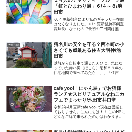
１４人のチャリティーグループ展
イベント
祇園祭...
「虹とひまわり展」６/４～８/池
田市
６/４更新都合により私のギャラリー在廊
はなくなりました。６/１更新緊急事態宣
言延長になったので最初の二日間は無人
展示となりました(@_@)梅雨に入りまし
たね🐌梅雨の楽しみといえば、、、、雨
の音を子守唄に寝ることお山にたまった
猪名川の安全を守る？西本町の小
寺社仏閣
水蒸気がいっせい...
さくても威厳ある住吉大明神/池
田市
以前から自転車で通るたんびに、気にな
っていた赤い祠（ほこら）昭和５９年の
住宅地図で調べてみたら、、、「住吉大
明神」であってると思う。西本町の交差
点を猪名川の方に少しのところ。赤い屋
根が目立つのですぐにわかりますよ(^_^)/
cafe yooi「にゃん展」でお猫様
グルメ
大通りに背中をむ...
ランチ★スピリチュアルなねこカ
フエでまったり/池田市井口堂
令和2年4月更新cafe yooiは現在は営業し
ておりません。こんにちは！！ このHPに
どんなご縁で来られたのかはわかりませ
んが ようこそお越しいただき、ありがと
うございます。 自由奔放に日々のことや
気になるニュースを綴っております。 最