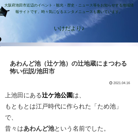
大阪府池田市近辺のイベント・観光・歴史・ニュース等をお知らせする地域情
報サイトです。時々気になるエンタメニュースも書いています。
いけだより♪
あわんど池（辻ケ池）の辻地蔵にまつわる
怖い伝説/池田市
2021.04.16
上池田にある
辻ケ池公園
は、
もともとは江戸時代に作られた「ため池」
で、
昔々は
あわんど池
という名前でした。