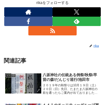
rikaをフォローする
rika
関連記事
八坂神社の伝統ある例祭/秋祭/早
イベント
苗の森/だんじり巡行/池田市
２０１９年の秋祭りは10月１９日（土）
２０日（日）先日、たまたま八坂神社の
前を通ったらご案内が出ておりました
(^^)/こちらは↓2年前のご案内です。200年
以上の歴史を持つこのお祭りは池田市の
秋の風物詩となっています(^^)/なんでも