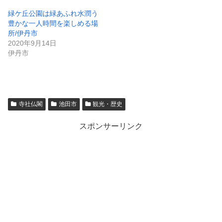
緑ケ丘公園は緑あふれ水潤う
豊かな一人時間を楽しめる場
所/伊丹市
2020年9月14日
伊丹市
寺社仏閣
池田市
観光・歴史
スポンサーリンク