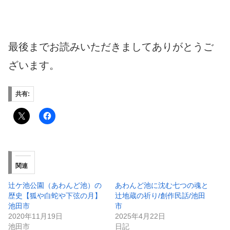
最後までお読みいただきましてありがとうご
ざいます。
共有:
関連
辻ケ池公園（あわんど池）の
あわんど池に沈む七つの魂と
歴史【狐や白蛇や下弦の月】
辻地蔵の祈り/創作民話/池田
池田市
市
2020年11月19日
2025年4月22日
池田市
日記