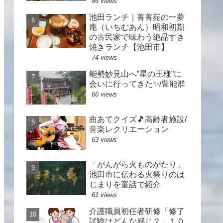
86 views
池田ランチ｜菁菁苑の一夢
庵（いちむあん）昭和初期
の古民家で味わう絶品すき
焼きランチ【池田市】
74 views
能勢妙見山へ”星の王様”に
会いに行ってきた✨/豊能群
66 views
曲あてクイズ🎵高齢者施設/
音楽レクリエーション
63 views
「がんがら火ものがたり」
池田市に伝わる火祭りのは
じまりを童話で紹介
61 views
介護職員初任者研修「修了
試験はどんな感じ？」１０