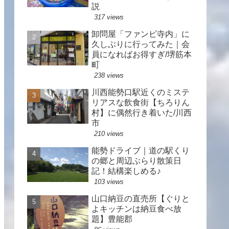
説
317 views
卸問屋「ファンビ寺内」に
久しぶりに行ってみた｜会
員になればお得すぎ/堺筋本
町
238 views
川西能勢口駅近くのミステ
リアスな飲食街【ちろりん
村】に偶然行き着いた/川西
市
210 views
能勢ドライブ｜道の駅くり
の郷と周辺ぶらり散策日
記！結構楽しめる♪
103 views
山口納豆の直売所【ぐりと
よキッチンは納豆食べ放
題】豊能郡