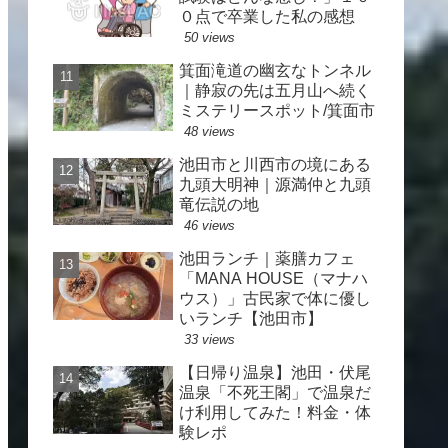
０点で卒業した私の感想
50 views
箕面滝道の幽玄なトンネル
｜静寂の先は五月山へ続く
ミステリースポット/箕面市
48 views
池田市と川西市の境にある
九頭大明神｜源満仲と九頭
竜伝説の地
46 views
池田ランチ｜薬膳カフェ
「MANA HOUSE（マナハ
ウス）」古民家で体に優し
いランチ【池田市】
33 views
【日帰り温泉】池田・伏尾
温泉「不死王閣」で温泉だ
け利用してみた！料金・体
験レポ