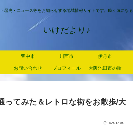
・歴史・ニュース等をお知らせする地域情報サイトです。時々気になる
いけだより♪
豊中市
川西市
伊丹市
お問い合わせ
プロフィール
大阪池田市の輪
通ってみた＆レトロな街をお散歩/大
2024.12.04