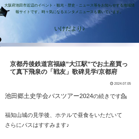
大阪府池田市近辺のイベント・観光・歴史・ニュース等をお知らせする地域情
報サイトです。時々気になるエンタメニュースも書いています。
いけだより♪
京都丹後鉄道宮福線”大江駅”でお土産買っ
て真下飛泉の「戦友」歌碑見学/京都府
2024.07.05
池田郷土史学会バスツアー2024
の続きです💁
福知山城の見学後、ホテルで昼食をいただいて
さらにバスはすすみます♪