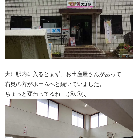
大江駅内に入るとまず、お土産屋さんがあって
右奥の方がホームへと続いていました。
ちょっと変わってるね ː̗̀(☉.☉)ː̖́