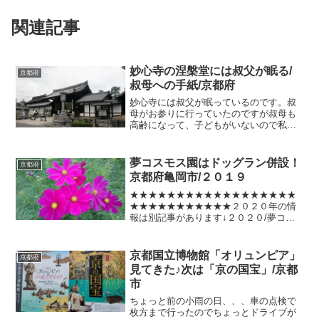
関連記事
妙心寺の涅槃堂には叔父が眠る/
京都府
叔母への手紙/京都府
妙心寺には叔父が眠っているのです。叔
母がお参りに行っていたのですが叔母も
高齢になって、子どもがいないので私が
時々、叔母の代わりにお参りに行きま
す。数年前に叔父の１３回忌の時にも私
が一人でお参りに行ってその報告をお手
夢コスモス園はドッグラン併設！
京都府
紙でしたのが出てきました(...
京都府亀岡市/２０１９
★★★★★★★★★★★★★★★★★★
★★★★★★★★★★★２０２０年の情
報は別記事があります↓２０２０/夢コス
モス園【ドッグラン】アクセス/駐車場/味
わい
★★★★★★★★★★★★★★★★★★
京都国立博物館「オリュンピア」
京都府
★★★★★★★★★★★京都丹波/亀岡の
見てきた♪次は「京の国宝」/京都
「夢コスモス...
市
ちょっと前の小雨の日、、、車の点検で
枚方まで行ったのでちょっとドライブが