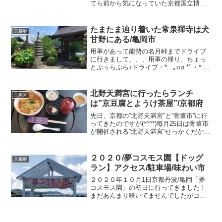
てら前から気になっていた京都国立博物
館で開催されている「特別企画 オリュ
ンピア」へ行ってみることにした♪京都国
立博物館京都市東山区茶屋町527075-525-
たまたま辿り着いた常泉禪寺は犬
京都府
2473（...
甘野にある/亀岡市
用事があって能勢の名月峠までドライブ
に行きまして、、、用事の帰り、ちょっ
とぶぅらぶら♪ドライブ・*:..｡o♬*ﾟ・*:..｡
o♬ まぁ～～、のどかな風景、、、能勢
にはすてきなお寺がいっぱいあるのです
がどこに車をとめていいかわからなくて
北野天満宮に行ったらランチ
グルメ
あれ...
は”京豆腐とようけ茶屋”/京都府
先日、京都の”北野天満宮”と”骨董市”に行
ってきたのですが(*^^*)毎月25日は骨董市
が開催される”北野天満宮”せっかくだか
ら、人気店とか探してみようと思って🔍
発見💡したのが、かなりの人気である
꙳✧˖°⌖꙳✧˖°⌖꙳✧˖°⌖꙳✧˖°⌖꙳✧...
２０２０/夢コスモス園【ドッグ
京都府
ラン】アクセス/駐車場/味わい市
２０２０年１０月1日京都丹波/亀岡「夢
コスモス園」の初日に行ってきました！
まだあんまり咲いてませんでしたがコス
モス以外のお花は綺麗に咲いていまし
た！平日だったので、人が少なくてソー
シャルディスタンスもバッチリ！いっぱ