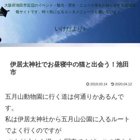
大阪府池田市近辺のイベント・観光・歴史・ニュース等をお知らせする地域情
報サイトです。時々気になるエンタメニュースも書いています。
いけだより♪
伊居太神社でお昼寝中の猫と出会う！池田
市
2019.03.14
2020.04.12
五月山動物園に行く道は何通りかあるんで
す。
私は伊居太神社から五月山公園に入るルート
でよく行くのですが