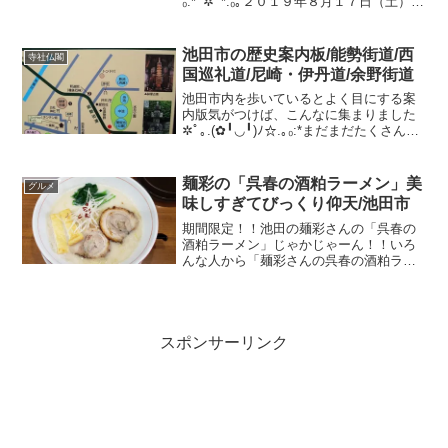
₀:*ﾟ✲ﾟ*:₀｡２０１９年８月１７日（土）午
後７時２０分～８時２０分猪名川河川
敷 阪急池田駅、川西能勢口駅より徒歩
１０分ぐらい打ち上げ花火、スターマイ
池田市の歴史案内板/能勢街道/西
寺社仏閣
ン...
国巡礼道/尼崎・伊丹道/余野街道
池田市内を歩いているとよく目にする案
内版気がつけば、こんなに集まりました
✲ﾟ｡.(✿╹◡╹)ﾉ☆.｡₀:*まだまだたくさんあ
りそうなので見つけたら追加します！す
ごくわかりやすくて行ってみたくなりま
す！さすが歴史の町「池田」ですね(^^)/
麺彩の「呉春の酒粕ラーメン」美
グルメ
↑...
味しすぎてびっくり仰天/池田市
期間限定！！池田の麺彩さんの「呉春の
酒粕ラーメン」じゃかじゃーん！！いろ
んな人から「麺彩さんの呉春の酒粕ラー
メンはおいしいで！」と言われて、酒粕
大好きやし、これは行かねばー！！
と！！ほんで、行ってきたので報告っす
(๑•᎑•๑)♬*゜食レポっ...
スポンサーリンク