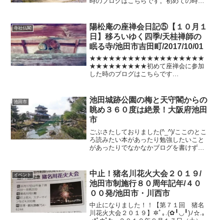
時のブログはこちらです。初めての時は1
人で行きましたが、ものすごく勇気がい
りました。でも、本当に勇気を振り絞っ
て行ってよかったなと思います。何があ
陽松庵の座禅会日記⑤【１０月１
寺社仏閣
っても全て受け入れる...
日】移ろいゆく四季/天桂禅師の
眠る寺/池田市吉田町/2017/10/01
★★★★★★★★★★★★★★★★★★
★★★★★★★★★初めて座禅会に参加
した時のブログはこちらです
★★★★★★★★★★★★★★★★★★
★★★★★★★★★陽松庵の座禅会日記
１０月編です(^^)/池田市吉田町にある古
池田城跡公園の梅と天守閣からの
池田市
刹でどなたでもご参加できます...
眺め３６０度は絶景！大阪府池田
市
ごぶさたしておりました(^_^)/ここのとこ
ろ読みたい本があったり勉強したいこと
があったりでなかなかブログを書けずに
いました。あっという間に三月も半ばに
さしかかり3月4日には久しぶりに陽松庵
の座禅会に参加その時に撮った陽松庵の
中止！猪名川花火大会２０１９/
イベント
梅がこちら↓さ...
池田市制施行８０周年記年/４０
００発/池田市・川西市
中止になりました！！【第７１回 猪名
川花火大会２０１９】✲ﾟ｡.(✿╹◡╹)ﾉ☆.｡