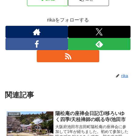
rikaをフォローする
rika
関連記事
陽松庵の座禅会日記①/移ろいゆ
寺社仏閣
く四季/天桂禅師の眠る寺/池田市
大阪府池田市吉田町陽松庵の座禅会に参
加して1年が経ちました。初めて参加した