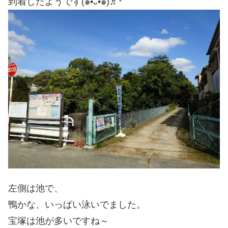
到着したようです(๑•᎑•๑)♬*゜
左側は池で、
鴨かな、いっぱい泳いでました。
宝塚は池が多いですね～