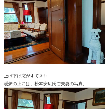
上げ下げ窓がすてき✨
暖炉の上には、松本安広氏ご夫妻の写真。