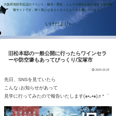
大阪府池田市近辺のイベント・観光・歴史・ニュース等をお知らせする地域情
報サイトです。時々気になるエンタメニュースも書いています。
いけだより♪
旧松本邸の一般公開に行ったらワインセラ
ーや防空壕もあってびっくり/宝塚市
2024.10.24
先日、SNSを見ていたら
こんな↓お知らせがあって
見学に行ってみたので報告いたします(๑•᎑•๑)♬*゜