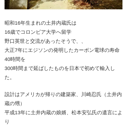
昭和16年生まれの土井内蔵氏は
16歳でコロンビア大学へ留学
野口英世と交流があったそうで、、
大正7年にエジソンの発明したカーボン電球の寿命
40時間を
300時間まで延ばしたものを日本で初めて輸入し
た。
設計はアメリカが帰りの建築家、川崎忍氏（土井内
蔵の甥）
平成13年に土井内蔵の娘婿、松本安弘氏の遺言によ
り