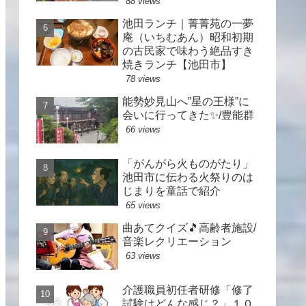
88 views
池田ランチ｜菁菁苑の一夢
庵（いちむあん）昭和初期
の古民家で味わう絶品すき
焼きランチ【池田市】
78 views
能勢妙見山へ”星の王様”に
会いに行ってきた✨/豊能群
66 views
「がんがら火ものがたり」
池田市に伝わる火祭りのは
じまりを童話で紹介
65 views
曲あてクイズ🎵高齢者施設/
音楽レクリエーション
63 views
介護職員初任者研修「修了
試験はどんな感じ？」１０