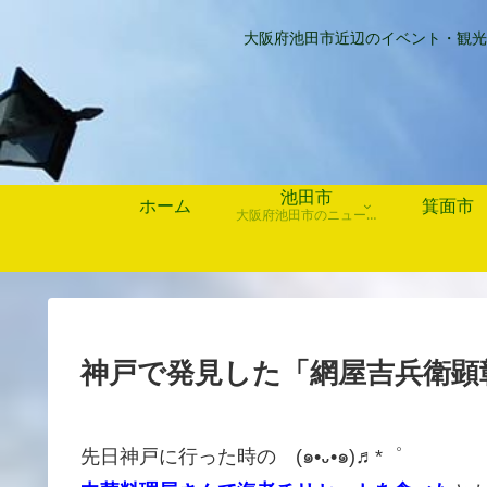
大阪府池田市近辺のイベント・観光
池田市
ホーム
箕面市
大阪府池田市のニュース、歴史や行事、お店情報など
神戸で発見した「網屋吉兵衛顕
先日神戸に行った時の (๑•᎑•๑)♬*゜