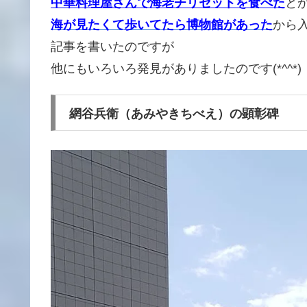
中華料理屋さんで海老チリセットを食べた
と
海が見たくて歩いてたら博物館があった
から
記事を書いたのですが
他にもいろいろ発見がありましたのです(*^^*)
網谷兵衛（あみやきちべえ）の顕彰碑