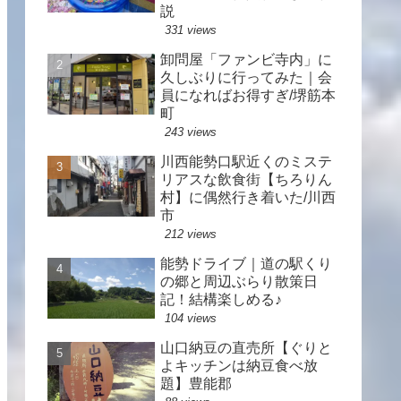
説
331 views
卸問屋「ファンビ寺内」に
久しぶりに行ってみた｜会
員になればお得すぎ/堺筋本
町
243 views
川西能勢口駅近くのミステ
リアスな飲食街【ちろりん
村】に偶然行き着いた/川西
市
212 views
能勢ドライブ｜道の駅くり
の郷と周辺ぶらり散策日
記！結構楽しめる♪
104 views
山口納豆の直売所【ぐりと
よキッチンは納豆食べ放
題】豊能郡