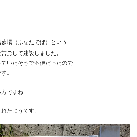
船蓼場（ふなたでば）という
変苦労して建設しました。
っていたそうで不便だったので
です。
い方ですね
されたようです。