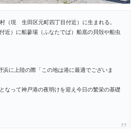
屋村（現 生田区元町四丁目付近）に
生まれる。
付近）に
船蓼場（ふなたでば）船底の貝殻や船虫
小野浜に上陸の際「この地は港に最適
でございま
となって神戸港の夜明けを迎え
今日の繁栄の基礎