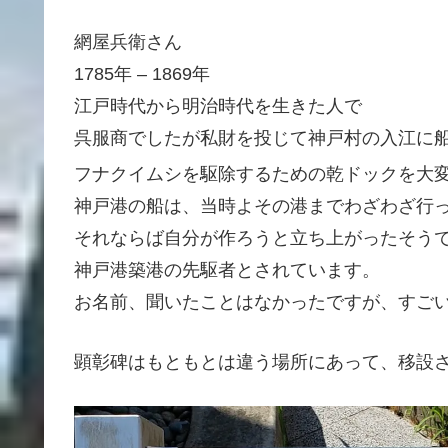
網屋兵衛さん
1785年 – 1869年
江戸時代から明治時代を生きた人で
呉服商でしたが私財を投じて神戸村の入江に
フナクイムシを駆除するための乾ドック
を大
神戸港の船は、当時よその港までわざわざ行
それならば自分が作ろうと立ち上がったそう
神戸港築港の先駆者とされています。
お名前、聞いたことはなかったですが、すご
顕彰碑はもともとは違う場所にあって、移設