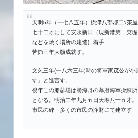
天明5年（一七八五年）摂津八部郡二ﾂ茶
七十二才にして安永新田（現新港第一突堤
などを焼く場所の建造に着手
苦節三年大願成就す。
文久三年(一八六三年)時の将軍家茂公が
す」と進言す。
後年この船蓼場は勝海舟の幕府海軍操練所
となる。明治二年九月五日天寿八十五才。
市民の碑 多くの市民の浄財にて建立す