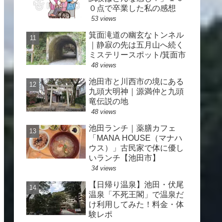
０点で卒業した私の感想
53 views
箕面滝道の幽玄なトンネル
｜静寂の先は五月山へ続く
ミステリースポット/箕面市
48 views
池田市と川西市の境にある
九頭大明神｜源満仲と九頭
竜伝説の地
48 views
池田ランチ｜薬膳カフェ
「MANA HOUSE（マナハ
ウス）」古民家で体に優し
いランチ【池田市】
34 views
【日帰り温泉】池田・伏尾
温泉「不死王閣」で温泉だ
け利用してみた！料金・体
験レポ