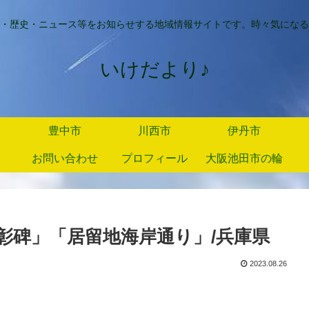
・歴史・ニュース等をお知らせする地域情報サイトです。時々気になる
いけだより♪
豊中市
川西市
伊丹市
お問い合わせ
プロフィール
大阪池田市の輪
彰碑」「居留地海岸通り」/兵庫県
2023.08.26