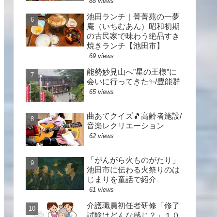
88 views
池田ランチ｜菁菁苑の一夢
庵（いちむあん）昭和初期
の古民家で味わう絶品すき
焼きランチ【池田市】
69 views
能勢妙見山へ”星の王様”に
会いに行ってきた✨/豊能群
65 views
曲あてクイズ🎵高齢者施設/
音楽レクリエーション
62 views
「がんがら火ものがたり」
池田市に伝わる火祭りのは
じまりを童話で紹介
61 views
介護職員初任者研修「修了
試験はどんな感じ？」１０