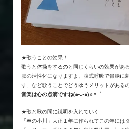
★歌うことの効果！
歌うと体操をするのと同じくらいの効果があ
脳の活性化になりますよ、腹式呼吸で胃腸に
す、など歌うことでどうゆうメリットがある
音楽は心の点滴ですね(๑•᎑•๑)♬*゜
★歌と歌の間に説明を入れていく
「春の小川」大正１年に作られてこの年には