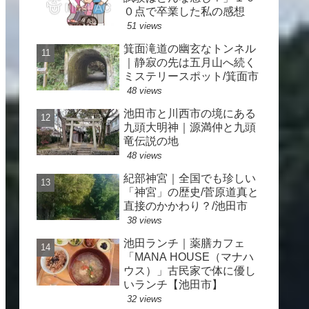
０点で卒業した私の感想
51 views
箕面滝道の幽玄なトンネル
｜静寂の先は五月山へ続く
ミステリースポット/箕面市
48 views
池田市と川西市の境にある
九頭大明神｜源満仲と九頭
竜伝説の地
48 views
紀部神宮｜全国でも珍しい
「神宮」の歴史/菅原道真と
直接のかかわり？/池田市
38 views
池田ランチ｜薬膳カフェ
「MANA HOUSE（マナハ
ウス）」古民家で体に優し
いランチ【池田市】
32 views