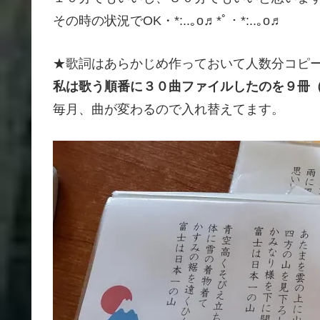
その時の状況でOK・*:..｡o♬*ﾟ・*:..｡o♬
★歌詞はあらかじめ作っておいて人数分コピ
私は歌う順番に３０曲ファイルしたのを９冊
毎月、曲が変わるので入れ替えてます。