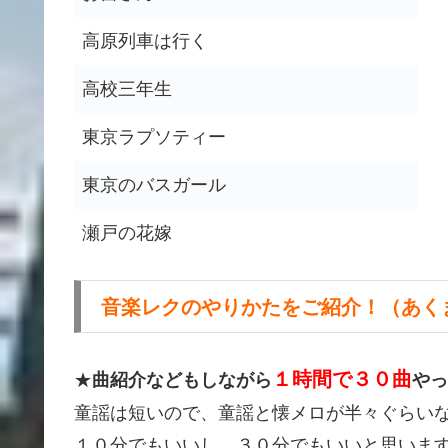
高原列車は行く
高校三年生
東京ラプソティー
東京のバスガール
瀬戸の花嫁
音楽レクのやりかたをご紹介！（あく
１時間で３０曲
★
曲紹介などもしながら
やっ
童謡は短いので、童謡と懐メロが半々ぐらい
１０分でもいいし、３０分でもいいと思いま