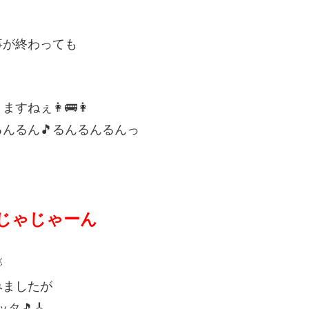
事が終わっても
ねぇ👩🚌👩
んるん🎵るんるんるんっ
じゃじゃーん

みましたが
タ🎵🎸