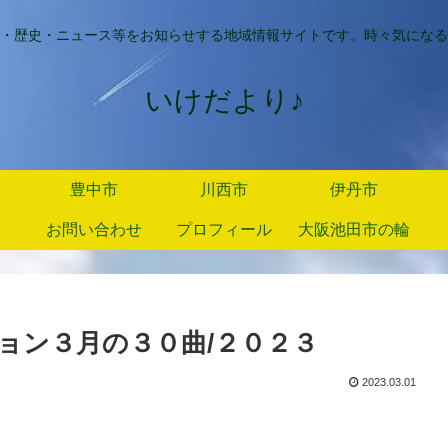
・歴史・ニュース等をお知らせする地域情報サイトです。時々気になる
いけだより♪
豊中市
川西市
伊丹市
お問い合わせ
プロフィール
大阪池田市の輪
ョン３月の３０曲/２０２３
2023.03.01