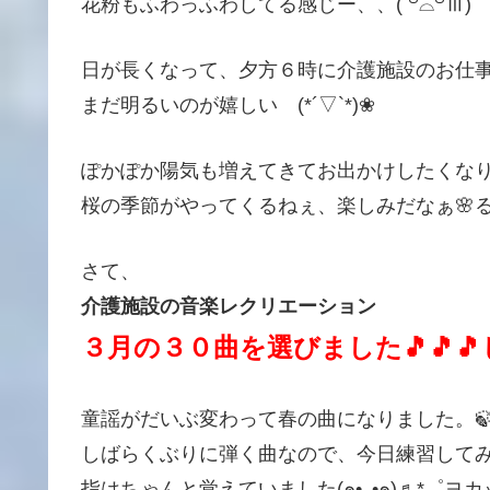
花粉もふわっふわしてる感じー、、( ꒪⌓꒪Ⅲ)
日が長くなって、夕方６時に介護施設のお仕
まだ明るいのが嬉しい (*´▽`*)❀
ぽかぽか陽気も増えてきてお出かけしたくなります
桜の季節がやってくるねぇ、楽しみだなぁ🌸る
さて、
介護施設の音楽レクリエーション
３月の３０曲を選びました🎵🎵
童謡がだいぶ変わって春の曲になりました。
しばらくぶりに弾く曲なので、今日練習して
指はちゃんと覚えていました(๑•᎑•๑)♬*゜ヨカッ