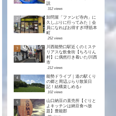
説
312 views
卸問屋「ファンビ寺内」に
久しぶりに行ってみた｜会
員になればお得すぎ/堺筋本
町
252 views
川西能勢口駅近くのミステ
リアスな飲食街【ちろりん
村】に偶然行き着いた/川西
市
212 views
能勢ドライブ｜道の駅くり
の郷と周辺ぶらり散策日
記！結構楽しめる♪
102 views
山口納豆の直売所【ぐりと
よキッチンは納豆食べ放
題】豊能郡