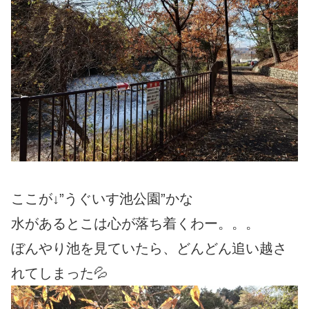
ここが↓”うぐいす池公園”かな
水があるとこは心が落ち着くわー。。。
ぼんやり池を見ていたら、どんどん追い越さ
れてしまった💦