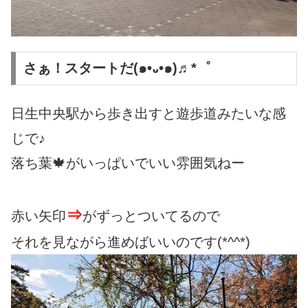
さぁ！スタートだ(๑•᎑•๑)♬*゜
日生中央駅から歩き出すと遊歩道みたいな感
じで♪
落ち葉🍁がいっぱいでいい雰囲気ねー
⇒
赤い矢印
がずっとついてるので
それを見ながら進めばいいのです(*^^*)