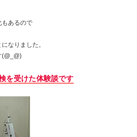
化もあるので
とになりました。
@_@)
検を受けた体験談です