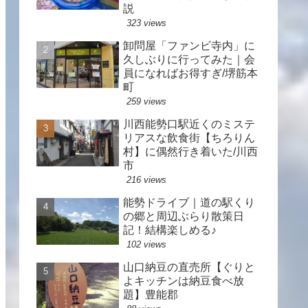
説
323 views
卸問屋「ファンビ寺内」に
久しぶりに行ってみた｜会
員になればお得すぎ/堺筋本
町
259 views
川西能勢口駅近くのミステ
リアスな飲食街【ちろりん
村】に偶然行き着いた/川西
市
216 views
能勢ドライブ｜道の駅くり
の郷と周辺ぶらり散策日
記！結構楽しめる♪
102 views
山口納豆の直売所【ぐりと
よキッチンは納豆食べ放
題】豊能郡