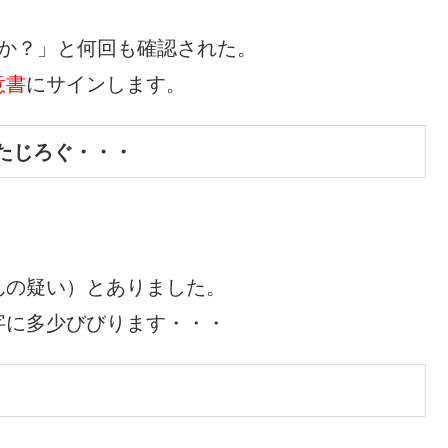
すか？」と何回も確認された。
意書
にサインします。
たじろぐ・・・
んの疑い）とありました。
字に多少びびります・・・