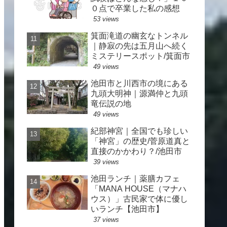
０点で卒業した私の感想
53 views
箕面滝道の幽玄なトンネル
｜静寂の先は五月山へ続く
ミステリースポット/箕面市
49 views
池田市と川西市の境にある
九頭大明神｜源満仲と九頭
竜伝説の地
49 views
紀部神宮｜全国でも珍しい
「神宮」の歴史/菅原道真と
直接のかかわり？/池田市
39 views
池田ランチ｜薬膳カフェ
「MANA HOUSE（マナハ
ウス）」古民家で体に優し
いランチ【池田市】
37 views