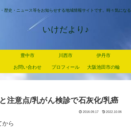
・歴史・ニュース等をお知らせする地域情報サイトです。時々気になる
いけだより♪
豊中市
川西市
伊丹市
お問い合わせ
プロフィール
大阪池田市の輪
と注意点/乳がん検診で石灰化/乳癌
2016.09.17
2022.10.06
てから