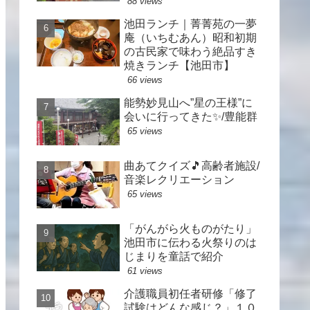
88 views
池田ランチ｜菁菁苑の一夢
庵（いちむあん）昭和初期
の古民家で味わう絶品すき
焼きランチ【池田市】
66 views
能勢妙見山へ”星の王様”に
会いに行ってきた✨/豊能群
65 views
曲あてクイズ🎵高齢者施設/
音楽レクリエーション
65 views
「がんがら火ものがたり」
池田市に伝わる火祭りのは
じまりを童話で紹介
61 views
介護職員初任者研修「修了
試験はどんな感じ？」１０