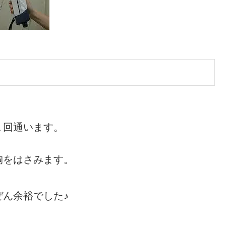
１回通います。
胸をはさみます。
ん余裕でした♪