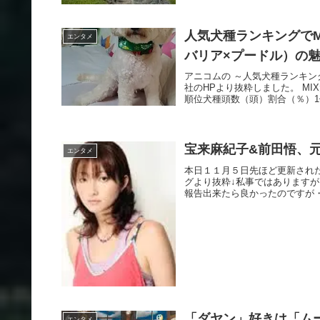
人気犬種ランキングで
エンタメ
バリア×プードル）の
アニコムの ～人気犬種ランキン
社のHPより抜粋しました。 MI
順位犬種頭数（頭）割合（％）1位 
宝来麻紀子&前田悟、元
エンタメ
本日１１月５日先ほど更新された
グより抜粋↓私事ではあります
報告出来たら良かったのですが・
「ダヤン」好きは「ム
エンタメ