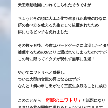
天王寺動物園につれてこられたそうですが
ちょうどその頃に人工ふ化で生まれた真鴨のひなに
餌の食べ方を教える先生として抜擢されたため
餌になるピンチを免れました
その数ヶ月後、今度はバードゲージに出没したイタ
捕獲するためのおとりに選ばれてしまったのですが
この時に限ってイタチが現れず無事に生還！
やがてニワトリへと成長し、
ついに大型肉食獣の餌になるはずが
なんと！餌の申し出がなく三度生き残ることに成功
「奇跡のニワトリ」
このことから
と話題になり
まさひろ君が園内に現れると人だかりができます