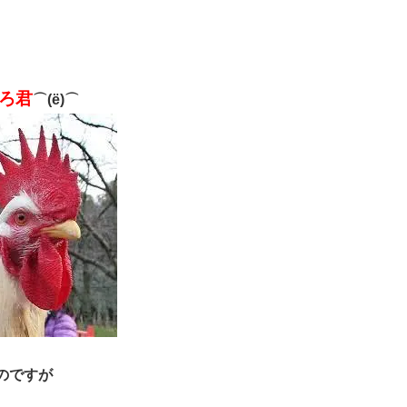
ろ君
⌒(ё)⌒
のですが