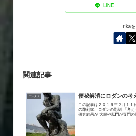
LINE
rik
関連記事
便秘解消にロダンの考
エンタメ
この記事は２０１６年２月１１日
の彫刻家、ロダンの彫刻 「考え
研究結果が 大腸や肛門が専門の熊