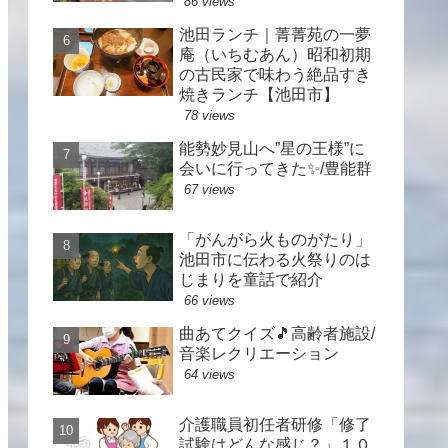
86 views
池田ランチ｜菁菁苑の一夢
庵（いちむあん）昭和初期
の古民家で味わう絶品すき
焼きランチ【池田市】
78 views
能勢妙見山へ”星の王様”に
会いに行ってきた✨/豊能群
67 views
「がんがら火ものがたり」
池田市に伝わる火祭りのは
じまりを童話で紹介
66 views
曲あてクイズ🎵高齢者施設/
音楽レクリエーション
64 views
介護職員初任者研修「修了
試験はどんな感じ？」１０