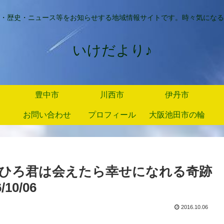
・歴史・ニュース等をお知らせする地域情報サイトです。時々気になる
いけだより♪
豊中市
川西市
伊丹市
お問い合わせ
プロフィール
大阪池田市の輪
ひろ君は会えたら幸せになれる奇跡
0/06
2016.10.06