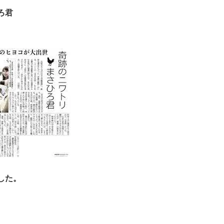
ろ君
した。