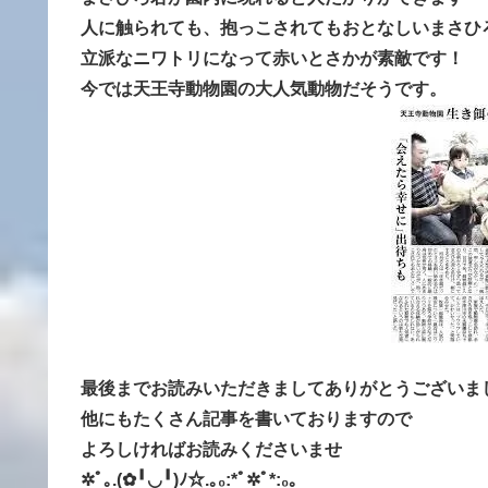
人に触られても、抱っこされてもおとなしいまさひ
立派なニワトリになって赤いとさかが素敵です！
今では天王寺動物園の大人気動物だそうです。
最後までお読みいただきましてありがとうございま
他にもたくさん記事を書いておりますので
よろしければお読みくださいませ
✲ﾟ｡.(✿╹◡╹)ﾉ☆.｡₀:*ﾟ✲ﾟ*:₀｡