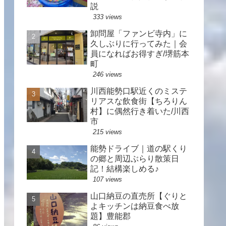
説
333 views
卸問屋「ファンビ寺内」に
久しぶりに行ってみた｜会
員になればお得すぎ/堺筋本
町
246 views
川西能勢口駅近くのミステ
リアスな飲食街【ちろりん
村】に偶然行き着いた/川西
市
215 views
能勢ドライブ｜道の駅くり
の郷と周辺ぶらり散策日
記！結構楽しめる♪
107 views
山口納豆の直売所【ぐりと
よキッチンは納豆食べ放
題】豊能郡