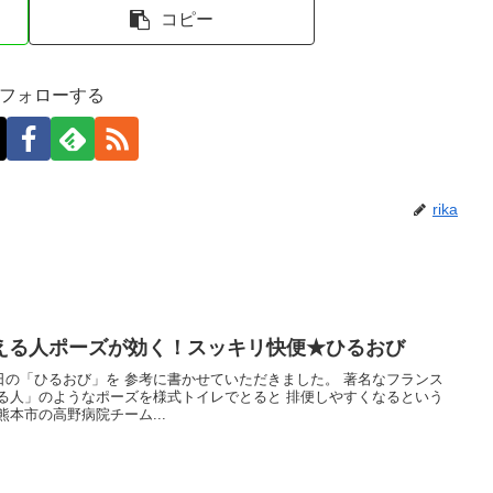
コピー
aをフォローする
rika
える人ポーズが効く！スッキリ快便★ひるおび
の「ひるおび」を 参考に書かせていただきました。 著名なフランス
る人」のようなポーズを様式トイレでとると 排便しやすくなるという
本市の高野病院チーム...