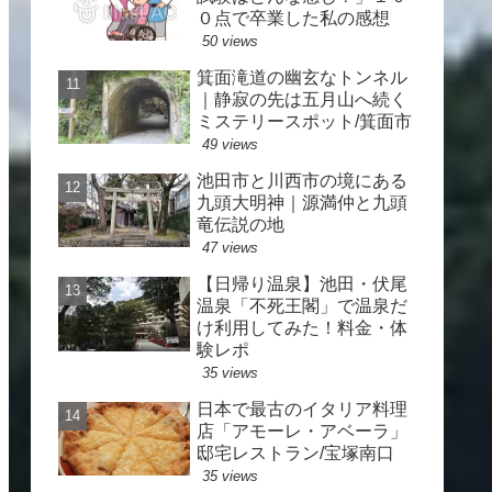
０点で卒業した私の感想
50 views
箕面滝道の幽玄なトンネル
｜静寂の先は五月山へ続く
ミステリースポット/箕面市
49 views
池田市と川西市の境にある
九頭大明神｜源満仲と九頭
竜伝説の地
47 views
【日帰り温泉】池田・伏尾
温泉「不死王閣」で温泉だ
け利用してみた！料金・体
験レポ
35 views
日本で最古のイタリア料理
店「アモーレ・アベーラ」
邸宅レストラン/宝塚南口
35 views