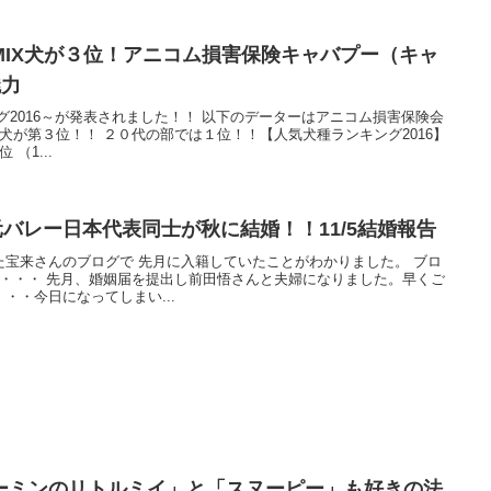
MIX犬が３位！アニコム損害保険キャバプー（キャ
魅力
グ2016～が発表されました！！ 以下のデーターはアニコム損害保険会
X犬が第３位！！ ２０代の部では１位！！【人気犬種ランキング2016】
（1...
バレー日本代表同士が秋に結婚！！11/5結婚報告
宝来さんのブログで 先月に入籍していたことがわかりました。 ブロ
が・・・ 先月、婚姻届を提出し前田悟さんと夫婦になりました。早くご
・・今日になってしまい...
ーミンのリトルミイ」と「スヌーピー」も好きの法