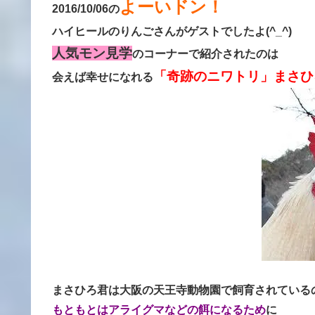
よーいドン！
2016/10/06の
ハイヒールのりんごさんがゲストでしたよ(^_^)
人気モン見学
のコーナーで紹介されたのは
「奇跡のニワトリ」まさひ
会えば幸せになれる
まさひろ君は大阪の天王寺動物園で飼育されている
もともとはアライグマなどの餌になるため
に