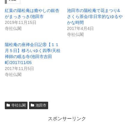
紅葉の陽松庵は癒やしの銀杏
池田市の陽松庵で花まつり&
がまっきっき/池田市
さくら茶会/非日常的なゆるや
2019年11月15日
かな時間
寺社仏閣
2017年4月4日
寺社仏閣
陽松庵の座禅会日記⑧【１１
月５日】移ろいゆく四季/天桂
禅師の眠る寺/池田市吉田
町/2017/11/05
2017年11月5日
寺社仏閣
寺社仏閣
池田市
スポンサーリンク