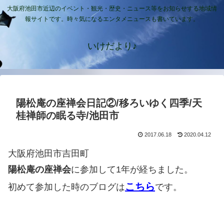
大阪府池田市近辺のイベント・観光・歴史・ニュース等をお知らせする地域情
報サイトです。時々気になるエンタメニュースも書いています。
いけだより♪
陽松庵の座禅会日記②/移ろいゆく四季/天
桂禅師の眠る寺/池田市
2017.06.18
2020.04.12
大阪府池田市吉田町
陽松庵の座禅会
に参加して1年が経ちました。
こちら
初めて参加した時のブログは
です。