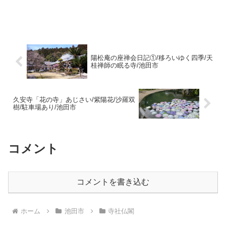
陽松庵の座禅会日記①/移ろいゆく四季/天
桂禅師の眠る寺/池田市
久安寺「花の寺」あじさい/紫陽花/沙羅双
樹/駐車場あり/池田市
コメント
コメントを書き込む
ホーム
池田市
寺社仏閣