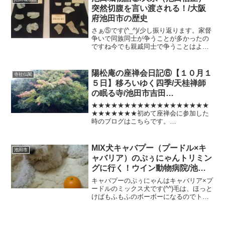
す。池田郷土史...
突然切腹を言い渡される！/大阪
府池田市の歴史
さぁ⑤です(^_^)/少し振り返ります。家督
争いで同族同士が争うことが多かったの
ですね今でも親戚同士で争うことはよく
あることで絶縁などよく聞く話ですが殺
し合っていたというのですからびっくり
します。池田氏の中でも同族争いはあっ
陽松庵の座禅会日記⑥【１０月１
寺社仏閣
たようですが細川...
５日】移ろいゆく四季/天桂禅師
の眠る寺/池田市吉田
町/2017/10/15
★★★★★★★★★★★★★★★★★★
★★★★★★★初めて座禅会に参加した
時のブログはこちらです。
★★★★★★★★★★★★★★★★★★
★★★★★★★陽松庵の座禅会日記１０
月15日(^^)/池田市吉田町にある古刹でど
MIX犬キャバプー（プードル×キ
池田市
なたでもご参加できます。座禅...
ャバリア）のぷぅにゃんトリミン
グに行く！ウイン動物病院/池田
市
キャバプーのぷぅにゃんはキャバリア×プ
ードルのミックス犬です(^^)毛は、ほっと
けばもふもふのボーボーになるのでトリ
ミングは欠かせません(^^)ほんと、綿菓子
みたいになるのです・・・といってもう
ちは1年に３回ぐらいかなもふもふも可愛