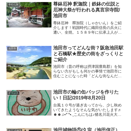
尊鉢厄神 釈迦院｜鉄鉢の伝説と
寺社仏閣
厄神大祭が行われる真言宗寺院/
池田市
尊鉢厄神 釋加院（しゃかいん）をご紹
介します！戦国時代に織田信長の兵火に
遭い、全焼。１５８９年に伝承上人が
「釈迦如来」を本尊として「釈迦院」が
復興されました。アクセス大阪府池田市
鉢塚３－４－６阪急電車石橋阪大前から
池田市ってどんな街？阪急池田駅
池田市
徒歩２０分ぐらい🚶阪急電車...
と石橋駅★歴史の街をざっくりと
ご紹介
池田市（昔の呼称は摂津国豊島郡）を知
らない方がもしも何かの事情で池田市に
住むことになった時「どんな街なんだろ
う？」と思いますよねそこで、、、ザッ
クリと池田はどんな街なのか個人的目線
でありますがご紹介いたします！池田市
池田市の輪の缶バッジを作りた
イベント
は大阪府の北西に位置し一...
い！日記/2019年8月20日
台風１０号が過ぎ去ってから、少し秋め
いてきたようなそんな気がいたします♬
☻☻♫•*¨*•.¸こんにちは♪猪名川花火大会
は残念でしたね、今週末のがんがら火祭
りも心配です最近はどこにも取材に行け
ず（行かず）細かい仕事を家でしていま
池田城物語⑤/久宗（池田信正）
池田城物語