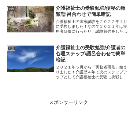
人ならんですまし顔お嫁にいらした姉様
に よく似た官女の白い顔ひな祭りは🌸
介護福祉士の受験勉強/便秘の種
介護
🌸🌸全国的な女の子のお祭...
類/語呂合わせで簡単暗記
介護福祉士の国家試験を２０２２年１月
に受験しました！なので２０２１年は実
務者研修に行ったり、試験勉強をしたの
でいろいろと語呂合わせを作れたのでご
紹介します(^^)/勉強したおかげで知識が
頭の中に入ったので、勉強前よりかは
介護福祉士の受験勉強/介護者の
介護
日々の介護がやりやす...
心理ステップ/語呂合わせで簡単
暗記
２０２１年５月から「実務者研修」始ま
りました！介護歴４年で次のステップア
ップとして介護福祉士の受験に挑戦しま
す！*･ﾟﾟ･*:.｡..｡.:*ﾟ:*:✼✿(ღ✪ｖ
✪)｡ﾟ:*:✼.｡✿.｡ｷﾗｷﾗ♥初任者研修の時に作
った語呂合わせが好評だっ...
スポンサーリンク