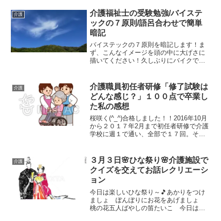
日程を選びました。朝の5時起きで大阪難
波まで3回も通って、9時から18時まで研
介護福祉士の受験勉強/バイステ
介護
修があったけど...
ックの７原則/語呂合わせで簡単
暗記
バイステックの７原則を暗記します！ま
ず、こんなイメージを頭の中に大げさに
描いてください！久しぶりにバイクで神
戸に行ったら、事故に遭ってしまったか
なりの重症で、ひぃ～～自分の体が心配
だぁ、、、救急車で運ばれ、傷口を糸で
介護職員初任者研修「修了試験は
介護
看護師さんが縫ってくれた...
どんな感じ？」１００点で卒業し
た私の感想
桜咲く(^_^)合格しました！！2016年10月
から２０１７年2月まで初任者研修で介護
学校に週１で通い、全部で１７回。それ
と・・・自宅学習でレポート提出が4回。
学習内容はかなり良くて充実してまし
た。介護の世界のことがいろいろとわか
３月３日🌸ひな祭り🌸介護施設で
介護
りこれから...
クイズを交えてお話レクリエーシ
ョン
今日は楽しいひな祭り～🎵あかりをつけ
ましょ ぼんぼりにお花をあげましょ
桃の花五人ばやしの笛たいこ 今日は楽
しい ひなまつりお内裏様とおひな様二