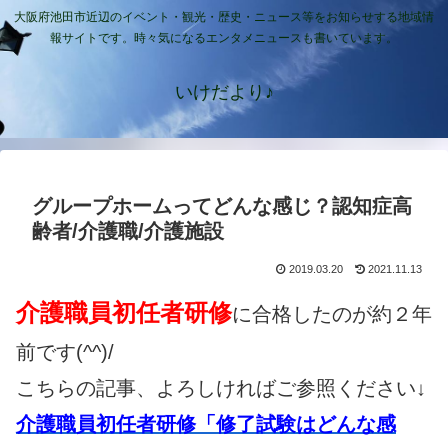
大阪府池田市近辺のイベント・観光・歴史・ニュース等をお知らせする地域情
報サイトです。時々気になるエンタメニュースも書いています。
いけだより♪
グループホームってどんな感じ？認知症高
齢者/介護職/介護施設
2019.03.20
2021.11.13
介護職員初任者研修
に合格したのが約２年
前です(^^)/
こちらの記事、よろしければご参照ください↓
介護職員初任者研修「修了試験はどんな感