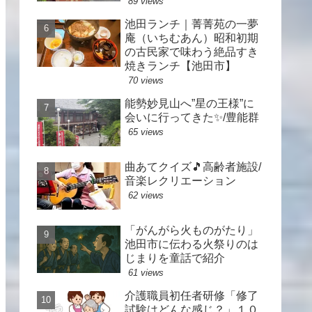
89 views
池田ランチ｜菁菁苑の一夢
庵（いちむあん）昭和初期
の古民家で味わう絶品すき
焼きランチ【池田市】
70 views
能勢妙見山へ”星の王様”に
会いに行ってきた✨/豊能群
65 views
曲あてクイズ🎵高齢者施設/
音楽レクリエーション
62 views
「がんがら火ものがたり」
池田市に伝わる火祭りのは
じまりを童話で紹介
61 views
介護職員初任者研修「修了
試験はどんな感じ？」１０