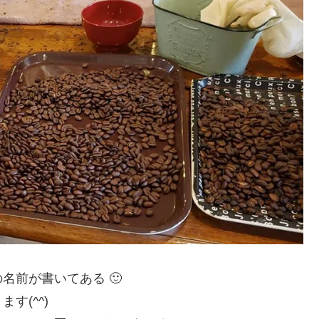
名前が書いてある 🙂
す(^^)