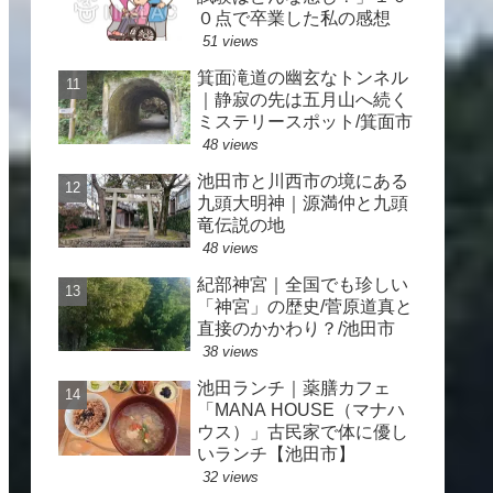
０点で卒業した私の感想
51 views
箕面滝道の幽玄なトンネル
｜静寂の先は五月山へ続く
ミステリースポット/箕面市
48 views
池田市と川西市の境にある
九頭大明神｜源満仲と九頭
竜伝説の地
48 views
紀部神宮｜全国でも珍しい
「神宮」の歴史/菅原道真と
直接のかかわり？/池田市
38 views
池田ランチ｜薬膳カフェ
「MANA HOUSE（マナハ
ウス）」古民家で体に優し
いランチ【池田市】
32 views