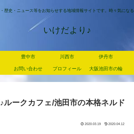
・歴史・ニュース等をお知らせする地域情報サイトです。時々気になる
いけだより♪
豊中市
川西市
伊丹市
お問い合わせ
プロフィール
大阪池田市の輪
♪ルークカフェ/池田市の本格ネルド
2020.03.19
2020.04.12