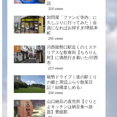
説
314 views
卸問屋「ファンビ寺内」に
久しぶりに行ってみた｜会
員になればお得すぎ/堺筋本
町
255 views
川西能勢口駅近くのミステ
リアスな飲食街【ちろりん
村】に偶然行き着いた/川西
市
213 views
能勢ドライブ｜道の駅くり
の郷と周辺ぶらり散策日
記！結構楽しめる♪
104 views
山口納豆の直売所【ぐりと
よキッチンは納豆食べ放
題】豊能郡