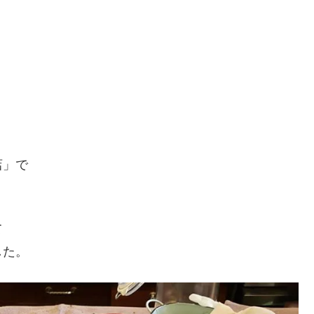
店」で
て
した。