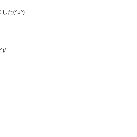
た(^o^)
)/