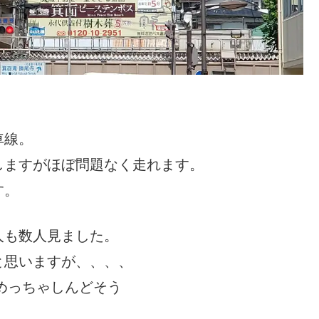
車線。
しますがほぼ問題なく走れます。
す。
人も数人見ました。
と思いますが、、、、
 めっちゃしんどそう