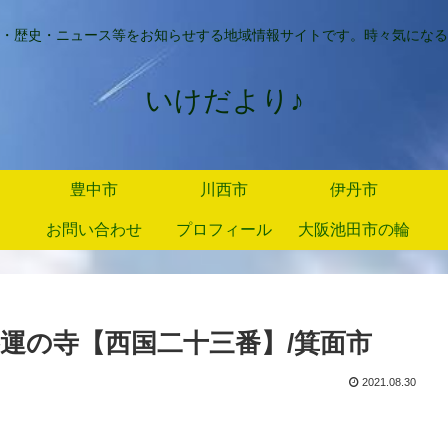
・歴史・ニュース等をお知らせする地域情報サイトです。時々気になる
いけだより♪
豊中市
川西市
伊丹市
お問い合わせ
プロフィール
大阪池田市の輪
運の寺【西国二十三番】/箕面市
2021.08.30