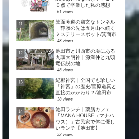
０点で卒業した私の感想
51 views
箕面滝道の幽玄なトンネル
｜静寂の先は五月山へ続く
ミステリースポット/箕面市
48 views
池田市と川西市の境にある
九頭大明神｜源満仲と九頭
竜伝説の地
48 views
紀部神宮｜全国でも珍しい
「神宮」の歴史/菅原道真と
直接のかかわり？/池田市
38 views
池田ランチ｜薬膳カフェ
「MANA HOUSE（マナハ
ウス）」古民家で体に優し
いランチ【池田市】
32 views