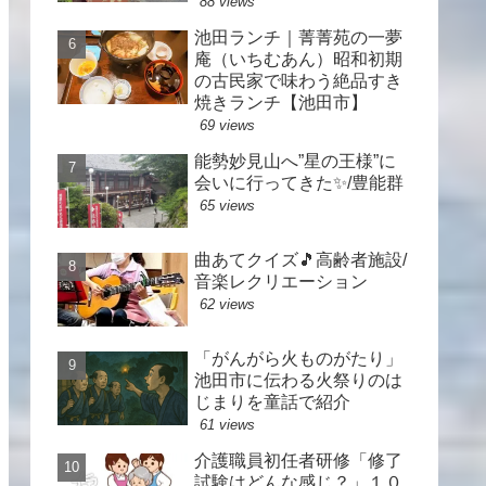
88 views
池田ランチ｜菁菁苑の一夢
庵（いちむあん）昭和初期
の古民家で味わう絶品すき
焼きランチ【池田市】
69 views
能勢妙見山へ”星の王様”に
会いに行ってきた✨/豊能群
65 views
曲あてクイズ🎵高齢者施設/
音楽レクリエーション
62 views
「がんがら火ものがたり」
池田市に伝わる火祭りのは
じまりを童話で紹介
61 views
介護職員初任者研修「修了
試験はどんな感じ？」１０