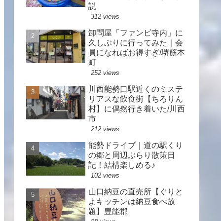
説
312 views
卸問屋「ファンビ寺内」に
久しぶりに行ってみた｜会
員になればお得すぎ/堺筋本
町
252 views
川西能勢口駅近くのミステ
リアスな飲食街【ちろりん
村】に偶然行き着いた/川西
市
212 views
能勢ドライブ｜道の駅くり
の郷と周辺ぶらり散策日
記！結構楽しめる♪
102 views
山口納豆の直売所【ぐりと
よキッチンは納豆食べ放
題】豊能郡