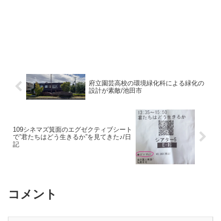
府立園芸高校の環境緑化科による緑化の
設計が素敵/池田市
109シネマズ箕面のエグゼクティブシート
で”君たちはどう生きるか”を見てきた♪/日
記
コメント