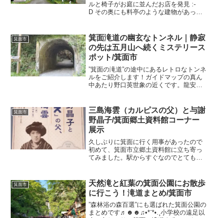
ルと椅子がお庭に並んだお店を発見 :-
D その奥にも料亭のような建物があった
のでちょっと寄り道♬☻☻♫•*¨*•.¸ちょう
ど龍安寺のすぐそばあたり、、そこは
「山本珈琲館」さんで、広いお庭席があ
箕面滝道の幽玄なトンネル｜静寂
箕面市
る喫茶店でし...
の先は五月山へ続くミステリース
ポット/箕面市
”箕面の滝道”の途中にあるレトロなトンネ
ルをご紹介します！ガイドマップの真ん
中あたり野口英世象の近くです。龍安寺
を過ぎたあたりに野口英世の像があるわ
かるかな↓滝道から少し登ったところにあ
ります黄熱病の研究で有名な世界の医聖
三島海雲（カルピスの父）と与謝
箕面市
野口英世。15年間...
野晶子/箕面郷土資料館コーナー
展示
久しぶりに箕面に行く用事があったので
初めて、箕面市立郷土資料館に立ち寄っ
てみました。駅からすぐなのでとても行
きやすいです♪箕面市箕面６－３－１みの
おサンプラザ１号館地下１階阪急箕面駅
から東へ約１３０ﾒｰﾄﾙ近くに市営の駐車
天然滝と紅葉の箕面公園にお散歩
箕面市
場があります（有料...
に行こう！滝道まとめ/箕面市
”森林浴の森百選”にも選ばれた箕面公園の
まとめです♬☻☻♫•*¨*•.¸小学校の遠足以