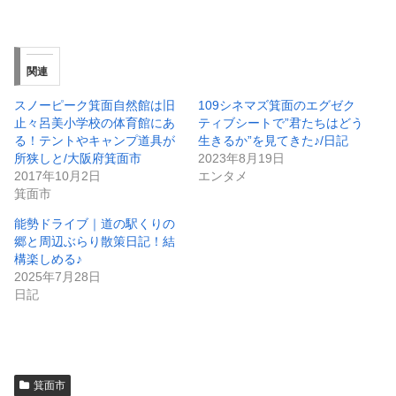
関連
スノーピーク箕面自然館は旧
109シネマズ箕面のエグゼク
止々呂美小学校の体育館にあ
ティブシートで”君たちはどう
る！テントやキャンプ道具が
生きるか”を見てきた♪/日記
所狭しと/大阪府箕面市
2023年8月19日
2017年10月2日
エンタメ
箕面市
能勢ドライブ｜道の駅くりの
郷と周辺ぶらり散策日記！結
構楽しめる♪
2025年7月28日
日記
箕面市