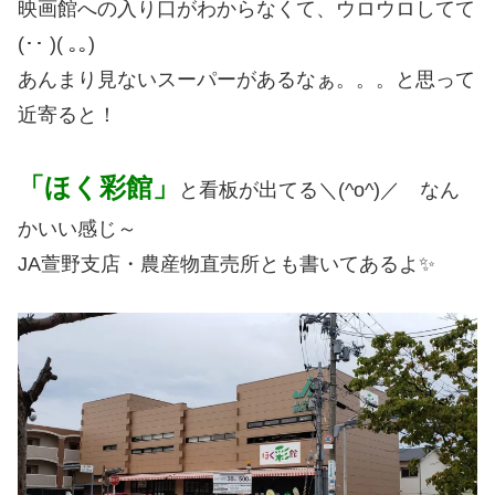
映画館への入り口がわからなくて、ウロウロしてて
(･･ )( ｡｡)
あんまり見ないスーパーがあるなぁ。。。と思って
近寄ると！
「ほく彩館」
と看板が出てる＼(^o^)／ なん
かいい感じ～
JA萱野支店・農産物直売所とも書いてあるよ✨