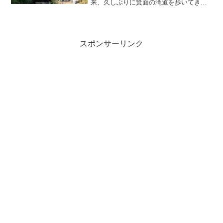
来、久しぶりに箕面の滝道を歩いてきま
した！この記事を読んで「行ってみた
い」と思っていただけると幸いです♥どう
ぞお付き合いヨロシクお願いいたしま
す！箕面駅か...
スポンサーリンク