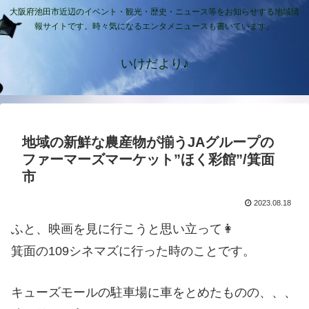
大阪府池田市近辺のイベント・観光・歴史・ニュース等をお知らせする地域情
報サイトです。時々気になるエンタメニュースも書いています。
いけだより♪
地域の新鮮な農産物が揃うJAグループの
ファーマーズマーケット”ほく彩館”/箕面
市
2023.08.18
ふと、映画を見に行こうと思い立って👩
箕面の109シネマズに行った時のことです。
キューズモールの駐車場に車をとめたものの、、、