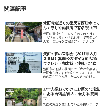
関連記事
箕面滝道近くの聖天宮西江寺はて
箕面市
んぐ祭りや蟲供養で有名/箕面市
箕面の滝道から山道をくねくねと行く！
「天狗まつり」や「蟲供養」で有名な聖
天宮 西江寺をご紹介(^^)/ アクセス阪
急電車の箕面駅下車、いろんなルートが
ありますが今回は箕面滝道から行きまし
た、、、というか偶然発見しました
箕面の森の音楽会【2017年８月
箕面市
(#^_^#)滝道歩い...
２６日】箕面公園瀧安寺前広場/
ウクレレ・和太鼓・沖縄・北欧
池田市のお隣の箕面市で「森の音楽会」
が開催されます♪公式ページはこちら「箕
面の森が守られる」そんなきっかけにな
れたら・・・という思いで毎回運営され
ているこの音楽会♪今回第２１回となりま
す。公益信託「みのお山麓保全ファン
お一人様おでかけにお薦めな滝道
箕面市
ド」の助成を受けて実施...
にある自習堂/偉人に会える/箕面
市
箕面の滝道を散策していたら白いテーブ