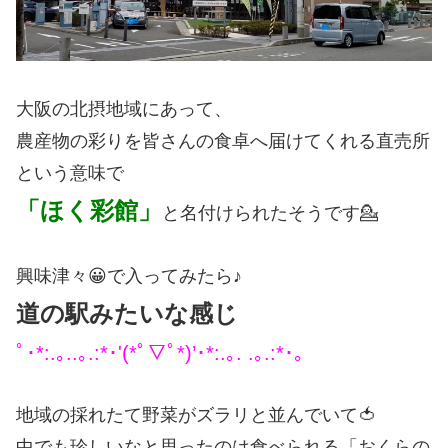
大阪の北摂地域にあって、
農産物の彩りを皆さんの食卓へ届けてくれる直売所
という意味で
「ほく彩館」
と名付けられたそうです💁
興味津々😀で入ってみたら♪
道の駅みたいな感じ
ﾟ･*:.｡..｡.:*･'(*ﾟ▽ﾟ*)’･*:.｡. .｡.:*･。
地域の採れたて野菜がズラリと並んでいて🍅
中でも珍しいなと思ったのは食べられる「おくらの