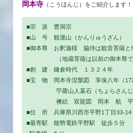
岡本寺
（こうほんじ）をご紹介します！
■宗 派 曹洞宗
■山 号 観瀧山（かんりゅうざん）
■御本尊 お釈迦様 脇侍は観音菩薩と
（地蔵菩薩は以前の御本尊で行
■創 建 鎌倉時代 １３２４年
■宝 物 岡本寺涅槃図 享保八年（1
苧蘿山人墓石（ちょらさんじ
襖絵 双龍図 岡本 航 平
■住 所 兵庫県川西市平野1丁目33-14
■最寄駅 能勢電鉄平野駅 徒歩５分