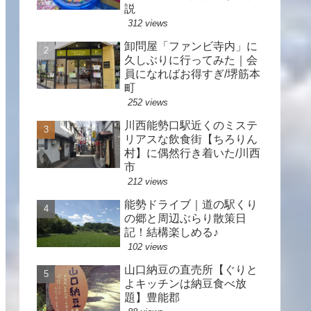
説
312 views
卸問屋「ファンビ寺内」に
久しぶりに行ってみた｜会
員になればお得すぎ/堺筋本
町
252 views
川西能勢口駅近くのミステ
リアスな飲食街【ちろりん
村】に偶然行き着いた/川西
市
212 views
能勢ドライブ｜道の駅くり
の郷と周辺ぶらり散策日
記！結構楽しめる♪
102 views
山口納豆の直売所【ぐりと
よキッチンは納豆食べ放
題】豊能郡