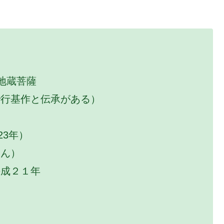
地蔵菩薩
基作と伝承がある）
723年）
ん）
成２１年