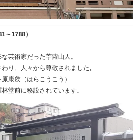
～1788）
彩な芸術家だった苧蘿山人。
さわり、人々から尊敬されました。
を原康矦（はらこうこう）
羅林堂前に移設されています。