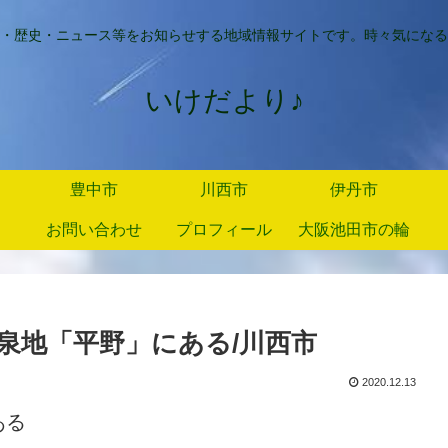
・歴史・ニュース等をお知らせする地域情報サイトです。時々気になる
いけだより♪
豊中市
川西市
伊丹市
お問い合わせ
プロフィール
大阪池田市の輪
泉地「平野」にある/川西市
2020.12.13
ある