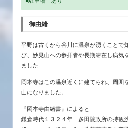
駐車場 あり
■
御由緒
平野は古くから谷川に温泉が湧くことで知
び、
妙見山への参拝者や長期滞在し病気
ました。
岡本寺はこの温泉近くに建てられ、周囲
山になりました。
『岡本寺由緒書』によると
鎌倉時代１３２４年 多田院政所の持観