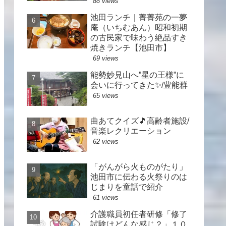
88 views
池田ランチ｜菁菁苑の一夢
庵（いちむあん）昭和初期
の古民家で味わう絶品すき
焼きランチ【池田市】
69 views
能勢妙見山へ”星の王様”に
会いに行ってきた✨/豊能群
65 views
曲あてクイズ🎵高齢者施設/
音楽レクリエーション
62 views
「がんがら火ものがたり」
池田市に伝わる火祭りのは
じまりを童話で紹介
61 views
介護職員初任者研修「修了
試験はどんな感じ？」１０