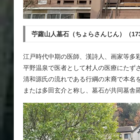
苧蘿山人墓石（ちょらさんじん）（1731
江戸時代中期の医師、漢詩人、画家等多
平野温泉で医者として村人の医療にたず
清和源氏の流れである行綱の末裔で本名
または多田玄介と称し、
墓石が共同墓舎