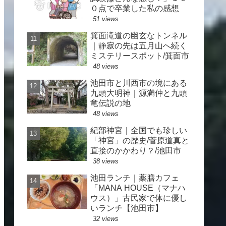
０点で卒業した私の感想
51 views
箕面滝道の幽玄なトンネル
｜静寂の先は五月山へ続く
ミステリースポット/箕面市
48 views
池田市と川西市の境にある
九頭大明神｜源満仲と九頭
竜伝説の地
48 views
紀部神宮｜全国でも珍しい
「神宮」の歴史/菅原道真と
直接のかかわり？/池田市
38 views
池田ランチ｜薬膳カフェ
「MANA HOUSE（マナハ
ウス）」古民家で体に優し
いランチ【池田市】
32 views