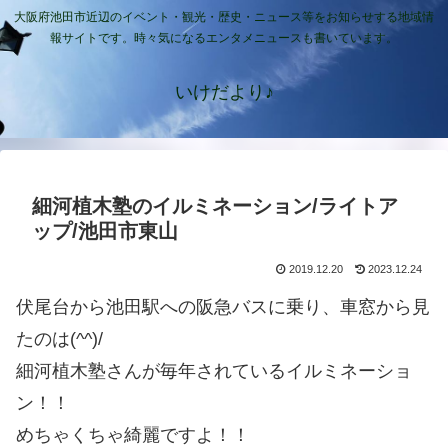
大阪府池田市近辺のイベント・観光・歴史・ニュース等をお知らせする地域情
報サイトです。時々気になるエンタメニュースも書いています。
いけだより♪
細河植木塾のイルミネーション/ライトア
ップ/池田市東山
2019.12.20
2023.12.24
伏尾台から池田駅への阪急バスに乗り、車窓から見
たのは(^^)/
細河植木塾さんが毎年されているイルミネーショ
ン！！
めちゃくちゃ綺麗ですよ！！