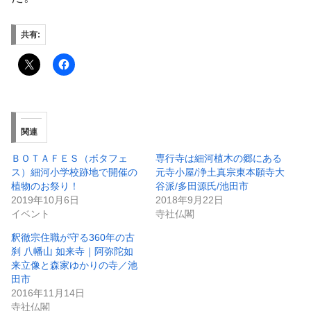
共有:
関連
ＢＯＴＡＦＥＳ（ボタフェ
専行寺は細河植木の郷にある
ス）細河小学校跡地で開催の
元寺小屋/浄土真宗東本願寺大
植物のお祭り！
谷派/多田源氏/池田市
2019年10月6日
2018年9月22日
イベント
寺社仏閣
釈徹宗住職が守る360年の古
刹 八幡山 如来寺｜阿弥陀如
来立像と森家ゆかりの寺／池
田市
2016年11月14日
寺社仏閣