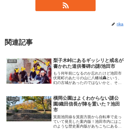
rika
関連記事
梨子木峠にあるギッシリと戒名が
池田市
書かれた道供養碑の謎/池田市
もう何年前になるのか忘れたけど池田市
伏尾町のあたりの山に八幡城🏯という、
幻の古城があったのではないかと、そう
ゆう調査に行ったことがあります。池田
郷土史学会に入会したての頃に調査に参
加し、道もないような山の中をあっちこ
橫岡公園はよくわからない謎公
寺社仏閣
っち歩きまわり転んで正座...
園/織田信長が陣を置いた？池田
市
箕面池田線を箕面方面から自転車で走っ
ていて発見した案内版！池田市内にはこ
のような歴史案内版があちこちにあるの
です(^^)/ジロジロ👀まじまじ👀見て「ほ