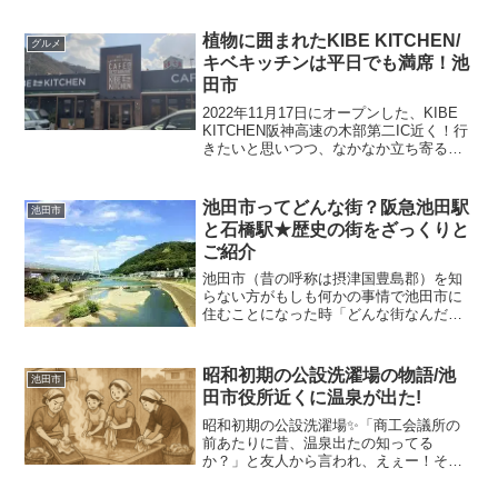
ぉー！」と独り言、、、”橫岡公園”がすぐ
近くにあるではないですか！！こんなと
植物に囲まれたKIBE KITCHEN/
グルメ
ころに公園があ...
キベキッチンは平日でも満席！池
田市
2022年11月17日にオープンした、KIBE
KITCHEN阪神高速の木部第二IC近く！行
きたいと思いつつ、なかなか立ち寄るこ
とができませんでしたが本日ついに！！
行ってきました・*:..｡o♬*ﾟ・*:..｡o♬駐車
場はいつも満車のイメー...
池田市ってどんな街？阪急池田駅
池田市
と石橋駅★歴史の街をざっくりと
ご紹介
池田市（昔の呼称は摂津国豊島郡）を知
らない方がもしも何かの事情で池田市に
住むことになった時「どんな街なんだろ
う？」と思いますよねそこで、、、ザッ
クリと池田はどんな街なのか個人的目線
でありますがご紹介いたします！池田市
昭和初期の公設洗濯場の物語/池
池田市
は大阪府の北西に位置し一...
田市役所近くに温泉が出た!
昭和初期の公設洗濯場✨「商工会議所の
前あたりに昔、温泉出たの知ってる
か？」と友人から言われ、えぇー！そう
なの？とびっくり仰天😲あれこれ調べて
わかったことをお知らせします。昭和10