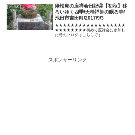
年公会堂が建つ！今の池田市役所のある
陽松庵の座禅会日記④【初秋】移
寺社仏閣
場所に昭和１０年に公会堂が...
ろいゆく四季/天桂禅師の眠る寺/
池田市吉田町/2017/9/3
★★★★★★★★★★★★★★★★★★
★★★★★★★★初めて座禅会に参加し
た時のブログはこちらです
★★★★★★★★★★★★★★★★★★
★★★★★★★★陽松庵の座禅会日記初
秋編です(^^)/池田市吉田町にある古刹で
どなたでもご参加できます。座禅...
スポンサーリンク