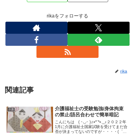
rikaをフォローする
rika
関連記事
介護福祉士の受験勉強/身体拘束
介護
の禁止/語呂合わせで簡単暗記
こんにちは ( ･◡･ )♫•*¨*•.¸¸♪２０２２年
1月に介護福祉士国家試験を受けてまだ合
否が決まってないのですが・・・・(゜