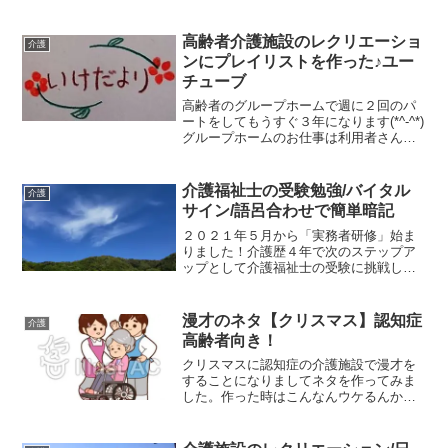
_゜;)勉強しながらいろんな語呂合わせを
作ったので、共有したいと思います！！
今日は「身体拘束」についてです。身...
高齢者介護施設のレクリエーショ
介護
ンにプレイリストを作った♪ユー
チューブ
高齢者のグループホームで週に２回のパ
ートをしてもうすぐ３年になります(*^-^*)
グループホームのお仕事は利用者さんの
生活を支えるお仕事で起きて、歯磨きし
て、トイレ行ってご飯食べて、、、、み
たいに普通に生活するお手伝いをしてい
介護福祉士の受験勉強/バイタル
介護
るので大家族の...
サイン/語呂合わせで簡単暗記
２０２１年５月から「実務者研修」始ま
りました！介護歴４年で次のステップア
ップとして介護福祉士の受験に挑戦しま
す！*･ﾟﾟ･*:.｡..｡.:*ﾟ:*:✼✿(ღ✪ｖ
✪)｡ﾟ:*:✼.｡✿.｡ｷﾗｷﾗ♥初任者研修の時に作
った語呂合わせが好評だっ...
漫才のネタ【クリスマス】認知症
介護
高齢者向き！
クリスマスに認知症の介護施設で漫才を
することになりましてネタを作ってみま
した。作った時はこんなんウケるんかな
ぁとか思ったけど職員の前で試しにやっ
てみたら意外とおおウケしました。この
漫才を作るときに、いろいろとネットで