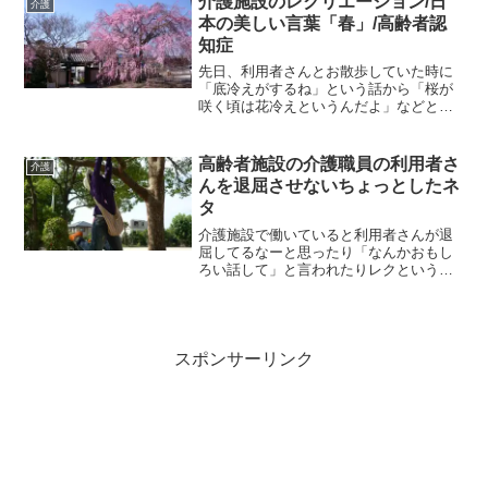
介護施設のレクリエーション/日
介護
拾おうと思って検索したの...
本の美しい言葉「春」/高齢者認
知症
先日、利用者さんとお散歩していた時に
「底冷えがするね」という話から「桜が
咲く頃は花冷えというんだよ」などと会
話がはずみ、日本語というのは美しい言
葉があるもんだね、、と他にどんな言葉
があるのか調べてくるね♪そう約束したの
高齢者施設の介護職員の利用者さ
介護
で、ちょいと調べてみる...
んを退屈させないちょっとしたネ
タ
介護施設で働いていると利用者さんが退
屈してるなーと思ったり「なんかおもし
ろい話して」と言われたりレクというほ
どではないがなんかするか、、、みたい
な隙間時間に出来るネタをいろいろ集め
ていますので少しご紹介させていただき
ます♬☻☻♫•*¨*•....
スポンサーリンク