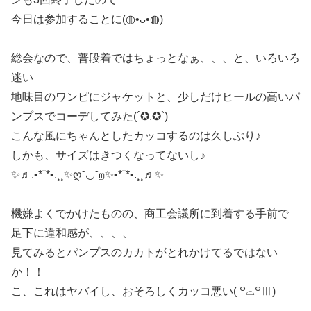
今日は参加することに(◍•ᴗ•◍)
総会なので、普段着ではちょっとなぁ、、、と、いろいろ
迷い
地味目のワンピにジャケットと、少しだけヒールの高いパ
ンプスでコーデしてみた(´✪.✪`)
こんな風にちゃんとしたカッコするのは久しぶり♪
しかも、サイズはきつくなってないし♪
✨♬.•*¨*•.¸¸✨ღ˘◡˘ற✨•*¨*•.¸¸♬✨
機嫌よくでかけたものの、商工会議所に到着する手前で
足下に違和感が、、、、
見てみるとパンプスのカカトがとれかけてるではない
か！！
こ、これはヤバイし、おそろしくカッコ悪い( ꒪⌓꒪Ⅲ)