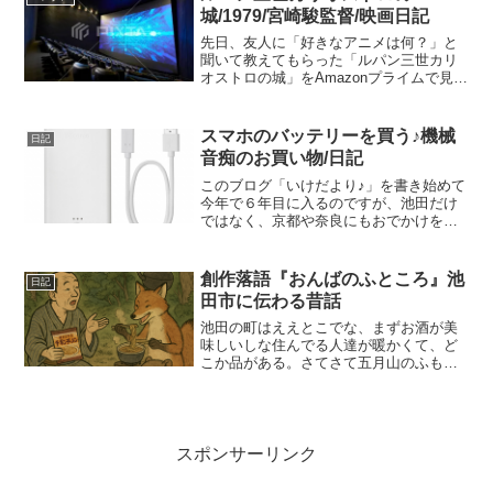
城/1979/宮崎駿監督/映画日記
先日、友人に「好きなアニメは何？」と
聞いて教えてもらった「ルパン三世カリ
オストロの城」をAmazonプライムで見て
みましたので今日はその紹介と、感想日
記です◝(⑅•ᴗ•⑅)◜..°♡一番好きなアニメに
挙げている人が多いのですね！なんと！
スマホのバッテリーを買う♪機械
日記
19...
音痴のお買い物/日記
このブログ「いけだより♪」を書き始めて
今年で６年目に入るのですが、池田だけ
ではなく、京都や奈良にもおでかけをし
て記事にしているのですね♪１日スマホと
共に外にいると夕方にはバッテリーが危
うくなり、節約しながら写真を撮ったり
創作落語『おんばのふところ』池
日記
していたのです。 :...
田市に伝わる昔話
池田の町はええとこでな、まずお酒が美
味しいしな住んでる人達が暖かくて、ど
こか品がある。さてさて五月山のふもと
の杉ケ谷川には「おんばのふところ」い
う、な〜んとも妖しげな名前の場所があ
りまして。まぁ名前からして、おんばが
ふところに何かヤバくてや...
スポンサーリンク