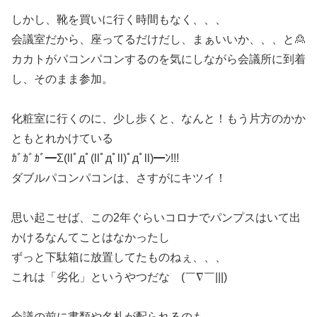
しかし、靴を買いに行く時間もなく、、、
会議室だから、座ってるだけだし、まぁいいか、、、と🙎
カカトがパコンパコンするのを気にしながら会議所に到着
し、そのまま参加。
化粧室に行くのに、少し歩くと、なんと！もう片方のかか
ともとれかけている
ｶﾞｶﾞｶﾞ━Σ(llﾟдﾟ(llﾟдﾟll)ﾟдﾟll)━ﾝ!!!
ダブルパコンパコンは、さすがにキツイ！
思い起こせば、この2年ぐらいコロナでパンプスはいて出
かけるなんてことはなかったし
ずっと下駄箱に放置してたものねぇ、、、
これは「劣化」というやつだな (￣∇￣|||)
会議の前に書類や名札が配られるのも