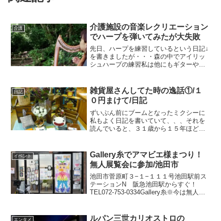
介護施設の音楽レクリエーション
介護
でハープを弾いてみたが大失敗
先日、ハープを練習しているという日記↓
を書きましたが・・・森の中でアイリッ
シュハープの練習私は他にもギターやピ
アノを練習しているのです♪これは介護施
設にいる高齢者の皆さんと音楽を楽しむ
のを目的として唱歌を中心に弾きながら
雑貨屋さんしてた時の逸話①/１
日記
歌えるように練習を頑...
０円まけて/日記
ずいぶん前にブームとなったミクシーに
私もよく日記を書いていて、、、それを
読んでいると、３１歳から１５年ほど経
営していた時の今思えば笑えるおもしろ
いことが書いてありましたのでご紹介し
ます♬☻☻♫•*¨*•.¸先ほど７０代ぐらいの
Gallery糸でアマビエ様まつり！
イベント
お客様がベビー...
無人展覧会に参加/池田市
池田市菅原町３−１−１１１号池田駅前ス
テーションN 阪急池田駅からすぐ！
TEL072-753-0334Gallery糸※今は無人展
覧会をされています :-) 小さなギャラリ
ーにいっぱいアマビエ様が！！アマビエ
様については先日書かせていた...
ルパン三世カリオストロの
エンタメ