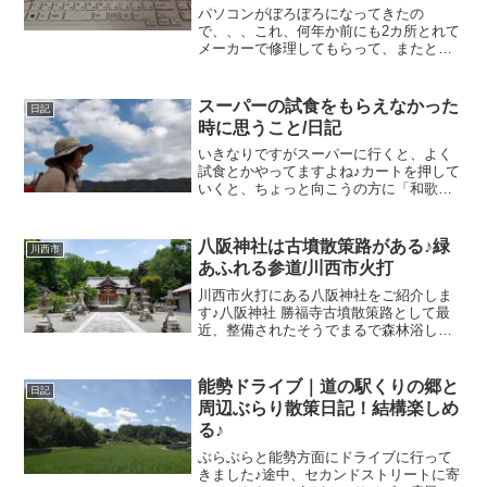
パソコンがぼろぼろになってきたの
で、、、これ、何年か前にも2カ所とれて
メーカーで修理してもらって、またとれ
たの(--;)やっぱりよく使うAとI、とれても
ちゃんと反応するのがすごいね！！こん
な姿になっても、まだまだ元気なのです
スーパーの試食をもらえなかった
日記
が、、、7年ぶり...
時に思うこと/日記
いきなりですがスーパーに行くと、よく
試食とかやってますよね♪カートを押して
いくと、ちょっと向こうの方に「和歌山
のカマボコ」とかノボリが出てて爪楊枝
に刺したやつを配ってたりしますよね私
は、、、大抵食べてみたいな、と思うタ
八阪神社は古墳散策路がある♪緑
川西市
イプなんですが (*^...
あふれる参道/川西市火打
川西市火打にある八阪神社をご紹介しま
す♪八阪神社 勝福寺古墳散策路として最
近、整備されたそうでまるで森林浴して
るみたいに、緑がいっぱいの中をめっち
ゃ気持ちよく歩けます。遊具のある公園
もあって家族でお出かけにもよい感じで
能勢ドライブ｜道の駅くりの郷と
日記
すよ♪♪この日は絹延橋...
周辺ぶらり散策日記！結構楽しめ
る♪
ぶらぶらと能勢方面にドライブに行って
きました♪途中、セカンドストリートに寄