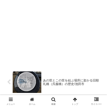
あの世とこの世を結ぶ場所に架かる旧順
礼橋（呉服橋）の歴史/池田市
あわんど池（辻ケ池）の辻地蔵にまつわ
メニュー
ホーム
検索
トップ
サイドバー
る怖い伝説/池田市