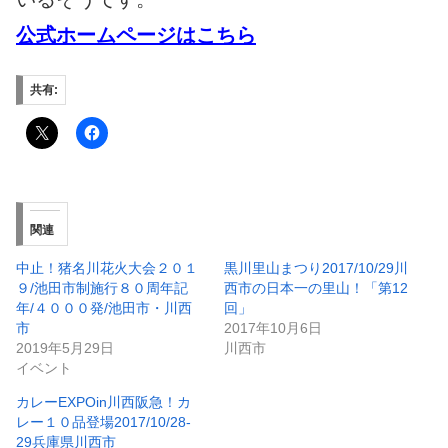
公式ホームページはこちら
共有:
関連
中止！猪名川花火大会２０１
黒川里山まつり2017/10/29川
９/池田市制施行８０周年記
西市の日本一の里山！「第12
年/４０００発/池田市・川西
回」
市
2017年10月6日
2019年5月29日
川西市
イベント
カレーEXPOin川西阪急！カ
レー１０品登場2017/10/28-
29兵庫県川西市