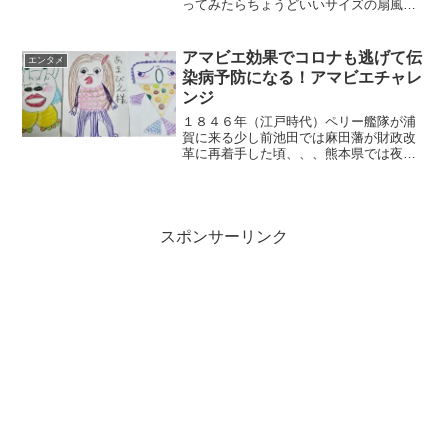
ってみたらちょうどいいサイズの扇風機
が売ってて値段も安かったから買ってし
まった(*^^*)そうゆう寄り道も楽しい♪↓こ
ちら以前に書いた記事です♪道の駅”くり
アマビエ効果でコロナも逃げて伝
エンタメ
の郷”へお...
染病予防になる！アマビエチャレ
ンジ
１８４６年（江戸時代）ペリー艦隊が浦
賀に来る少し前池田では麻田藩が財政改
革に再着手した頃、、、熊本県では夜な
夜な、海の中に光る物が出没していた。
不思議に思った役人が海を見に行ってみ
ると、それがおもむろに姿を現し、こう
言った「私は海中に住むア...
スポンサーリンク