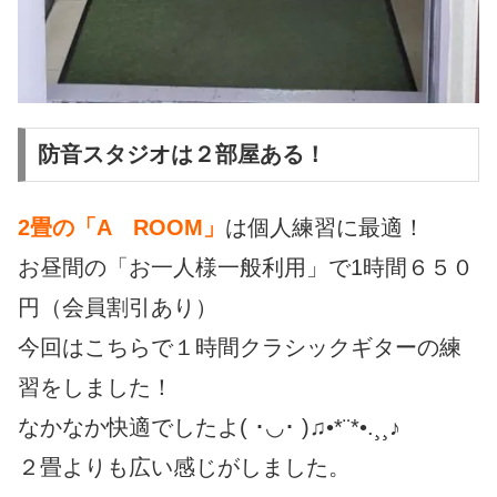
防音スタジオは２部屋ある！
2畳の「A ROOM」
は個人練習に最適！
お昼間の「お一人様一般利用」で1時間６５０
円（会員割引あり）
今回はこちらで１時間クラシックギターの練
習をしました！
なかなか快適でしたよ( ･◡･ )♫•*¨*•.¸¸♪
２畳よりも広い感じがしました。