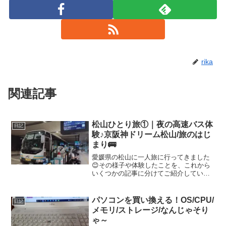
rika
関連記事
松山ひとり旅①｜夜の高速バス体
日記
験♪京阪神ドリーム松山/旅のはじ
まり🚌
愛媛県の松山に一人旅に行ってきました
😊その様子や体験したことを、これから
いくつかの記事に分けてご紹介していき
ます。これから同じように松山旅行を計
画している方の参考になればうれしいの
と、自分自身の旅の思い出としても残し
パソコンを買い換える！OS/CPU/
日記
ていきたいと思います✨ま...
メモリ/ストレージ/なんじゃそり
ゃ～