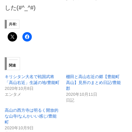
した(#^_^#)
共有:
関連
キリシタン大名で戦国武将
棚田と高山右近の郷【豊能町
「高山右近」生誕の地/豊能町
高山】見所のまとめ日記/豊能
2020年10月8日
郡
エンタメ
2020年10月11日
日記
高山の西方寺は明るく開放的
な山寺/なんかいい感じ/豊能
町
2020年10月9日