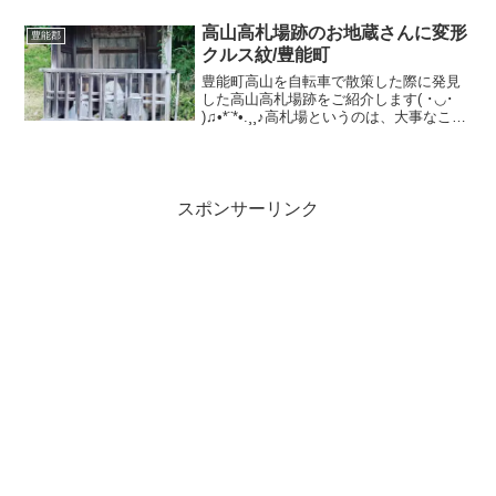
が素晴らしいのだそうです。公園みたい
になってて、とても見晴らしよく小さい
高山高札場跡のお地蔵さんに変形
豊能郡
お社があって、...
クルス紋/豊能町
豊能町高山を自転車で散策した際に発見
した高山高札場跡をご紹介します( ･◡･
)♫•*¨*•.¸¸♪高札場というのは、大事なこと
を皆さんにお知らせする今で言う、掲示
板のようなものです。アクセス４号線か
ら少し入ったところにあります。こんな
感じ...
スポンサーリンク