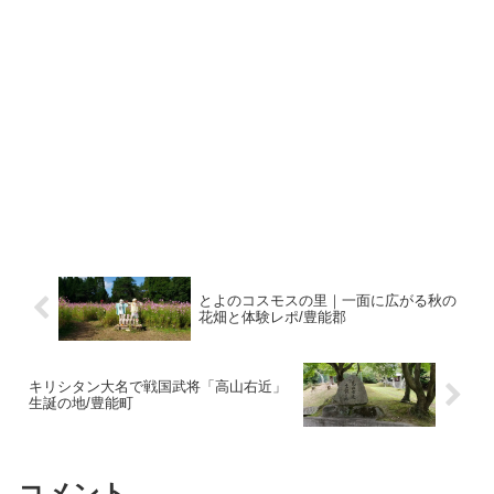
とよのコスモスの里｜一面に広がる秋の
花畑と体験レポ/豊能郡
キリシタン大名で戦国武将「高山右近」
生誕の地/豊能町
コメント