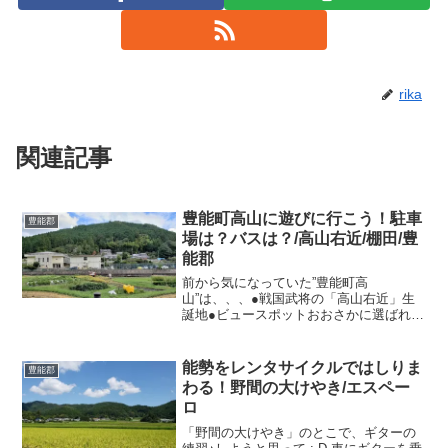
rika
関連記事
豊能町高山に遊びに行こう！駐車
豊能郡
場は？バスは？/高山右近/棚田/豊
能郡
前から気になっていた”豊能町高
山”は、、、●戦国武将の「高山右近」生
誕地●ビュースポットおおさかに選ばれた
「棚田」がある●「オーベルジュヤマガ
ミ」という、ジビエのレストランがある
などなど、、、他にも気になるポイント
能勢をレンタサイクルではしりま
豊能郡
は多々あるのですがやはり「...
わる！野間の大けやき/エスペー
ロ
「野間の大けやき」のとこで、ギターの