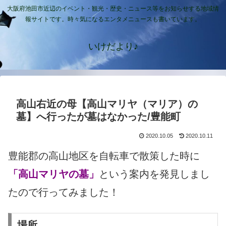
大阪府池田市近辺のイベント・観光・歴史・ニュース等をお知らせする地域情
報サイトです。時々気になるエンタメニュースも書いています。
いけだより♪
高山右近の母【高山マリヤ（マリア）の
墓】へ行ったが墓はなかった/豊能町
2020.10.05
2020.10.11
豊能郡の高山地区を自転車で散策した時に
「高山マリヤの墓」
という案内を発見しまし
たので行ってみました！
場所