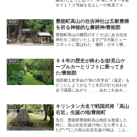
練習♪しようと思って :-D 車にギターを乗
せて１７３号線を北上し一の鳥居で４７
７号線へと入りますとなんと対向車は何
台かすれ違いましたが、ゆっくり走って
も後ろから一台も車が来ることもなく独
豊能町高山の住吉神社は五穀豊穣
豊能郡
走状態でのんびり...
を祈る神秘的な農耕神/豊能郡
豊能町高山の棚田のすぐそばにある住吉
神社をご紹介いたします(^^)/大阪ビュー
スポットに選ばれた「棚田」のすぐ横に
あって、昔から村の人々に大切にされて
きた神社です。何百年の間、人々が祈り
続けた場所の神秘的な空気がみなぎって
６４年の歴史が終わる/妙見山ケ
豊能郡
います。神社を守る...
ーブルカーとリフトに乗ってき
た/豊能郡
池田郷土史学会の”秋の見学会”（遠足）を
どこにしようかな？と先日の打ち合わせ
会で議題にあがり、、、あれこれあれこ
れ議論した結果、私が提案した✨「ケー
ブル＆リフトで妙見山へ行く！」に決定
🎉🎉🎉来年の６月にケーブルその他もろ
キリシタン大名で戦国武将「高山
エンタメ
もろが廃止になる前に...
右近」生誕の地/豊能町
先日、豊能郡豊能町高山地区を散策した
時に、高山右近生誕の地に立ち寄りまし
た(*^-^*)この高山右近生誕の地は、こんも
りした丘のようになっていて秋には紅葉