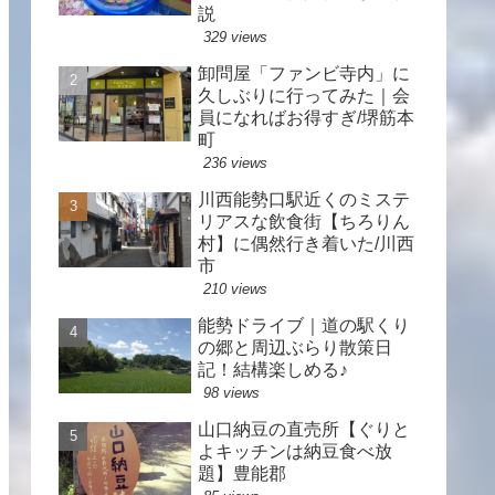
説
329 views
卸問屋「ファンビ寺内」に
久しぶりに行ってみた｜会
員になればお得すぎ/堺筋本
町
236 views
川西能勢口駅近くのミステ
リアスな飲食街【ちろりん
村】に偶然行き着いた/川西
市
210 views
能勢ドライブ｜道の駅くり
の郷と周辺ぶらり散策日
記！結構楽しめる♪
98 views
山口納豆の直売所【ぐりと
よキッチンは納豆食べ放
題】豊能郡