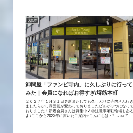
大阪市
卸問屋「ファンビ寺内」に久しぶりに行って
みた｜会員になればお得すぎ/堺筋本町
２０２７年１月３１日更新またしても久しぶりに寺内さん行
ましたら少し雰囲気が変わっておりましたビルが３つになっ
おりました！新規会員さんは募集中🎵㊟注意事項駐輪場もあ
よ↓ここから2023年に書いたご案内✨こんにちは・*:..｡o♬*ﾟ・
*...