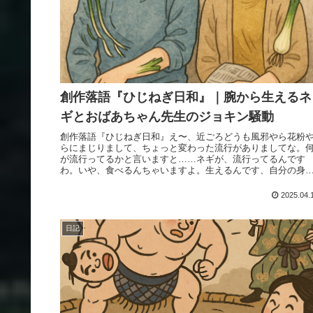
創作落語『ひじねぎ日和』｜腕から生えるネ
ギとおばあちゃん先生のジョキン騒動
創作落語『ひじねぎ日和』え〜、近ごろどうも風邪やら花粉
らにまじりまして、ちょっと変わった流行がありましてな。
が流行ってるかと言いますと……ネギが、流行ってるんです
わ。いや、食べるんちゃいますよ。生えるんです、自分の身
から。わたしもある...
2025.04.
日記