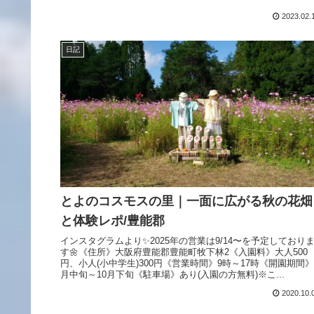
2023.02.
日記
とよのコスモスの里｜一面に広がる秋の花畑
と体験レポ/豊能郡
インスタグラムより✨2025年の営業は9/14〜を予定しており
す🌼《住所》大阪府豊能郡豊能町牧下林2《入園料》大人500
円、小人(小中学生)300円《営業時間》9時～17時《開園期間》
月中旬～10月下旬《駐車場》あり(入園の方無料)※こ...
2020.10.