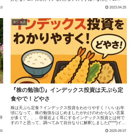
10
2023.04.25
エンタメ
『株の勉強①』インデックス投資は天ぷら定
食やで！どやさ
ま
株は天ぷら定食？インデックス投資をわかりやすく！いいお年
頃になって、株の勉強をはじめましたがわけのわからない言葉
9
が多くて、、、😢最近よく耳にするインデックス投資とは何で
すの？と思って、調べてみて自分なりに解釈しました(*^^*)イン
デックス...
03
2025.09.07