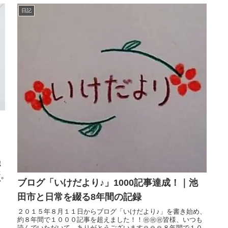
日記
認
た
°
ブログ「いけだより♪」1000記事達成！｜池
田市と日常を綴る8年間の記録
２０１５年８月１１日からブログ「いけだより♪」を書き始め、
約８年間で１０００記事を超えました！！㊗㊗㊗皆様、いつも
読んでいただいて、ありがとうございます🙏🙏🙏８年間で１０