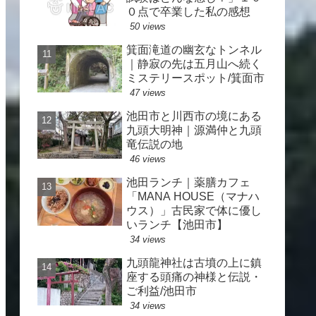
０点で卒業した私の感想
50 views
箕面滝道の幽玄なトンネル
｜静寂の先は五月山へ続く
ミステリースポット/箕面市
47 views
池田市と川西市の境にある
九頭大明神｜源満仲と九頭
竜伝説の地
46 views
池田ランチ｜薬膳カフェ
「MANA HOUSE（マナハ
ウス）」古民家で体に優し
いランチ【池田市】
34 views
九頭龍神社は古墳の上に鎮
座する頭痛の神様と伝説・
ご利益/池田市
34 views