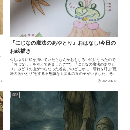
『にじなの魔法のあやとり』おはなし/今日の
お絵描き
や
久しぶりに絵を描いていたらなんかおもしろい絵になったので
何
「おはなし」を考えてみました(*^^*) 『にじなの魔法のあやと
り』みどりの山がつらなった谷あいのどこかに、晴れを呼ぶ”魔
体
法のあやとり”をする不思議なカエルの女の子がいました。その
子...
17
2025.06.18
日記