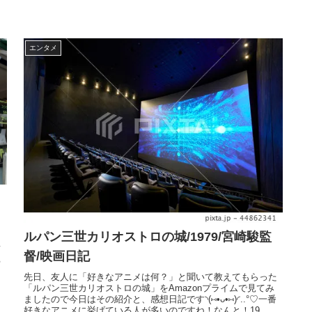
エンタメ
ルパン三世カリオストロの城/1979/宮崎駿監
き
て
督/映画日記
る
先日、友人に「好きなアニメは何？」と聞いて教えてもらった
「ルパン三世カリオストロの城」をAmazonプライムで見てみ
ましたので今日はその紹介と、感想日記です◝(⑅•ᴗ•⑅)◜..°♡一番
好きなアニメに挙げている人が多いのですね！なんと！19...