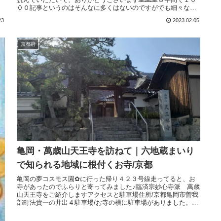
００記事というのはそんなに多くはないのですがでも細々なが
ら継続できたこ...
23
2023.02.05
京都府
亀岡・萬歳山天王寺を訪ねて｜六地蔵まいり
で知られる地域に根付くお寺/京都
亀岡の夢コスモス園✿に行った帰り４２３号線走ってると、お
寺があったのでふらりと寄ってみました♪臨済宗妙心寺派 萬歳
山天王寺をご紹介しますアクセスと駐車場住所/京都亀岡市曽我
部町法貴一の井出４駐車場/お寺の橫に駐車場がありました。山
門反対側か...