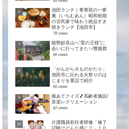
85 views
池田ランチ｜菁菁苑の一夢
庵（いちむあん）昭和初期
の古民家で味わう絶品すき
焼きランチ【池田市】
78 views
能勢妙見山へ”星の王様”に
会いに行ってきた✨/豊能群
66 views
「がんがら火ものがたり」
池田市に伝わる火祭りのは
じまりを童話で紹介
65 views
曲あてクイズ🎵高齢者施設/
音楽レクリエーション
62 views
介護職員初任者研修「修了
試験はどんな感じ？」１０