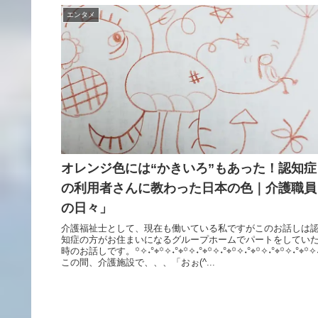
エンタメ
オレンジ色には“かきいろ”もあった！認知症
の利用者さんに教わった日本の色｜介護職員
の日々」
介護福祉士として、現在も働いている私ですがこのお話しは
知症の方がお住まいになるグループホームでパートをしてい
時のお話しです。꙳✧˖°⌖꙳✧˖°⌖꙳✧˖°⌖꙳✧˖°⌖꙳✧˖°⌖꙳✧˖°⌖꙳✧˖°⌖꙳✧˖
この間、介護施設で、、、「おぉ(^...