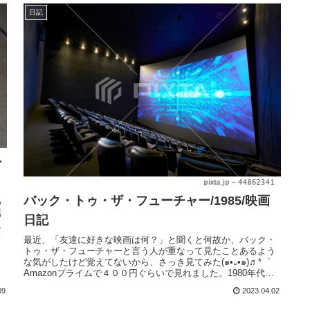
日記
ン
バック・トゥ・ザ・フューチャー/1985/映画
っ
話
日記
、
て
最近、「友達に好きな映画は何？」と聞くと何故か、バック・
トゥ・ザ・フューチャーと言う人が重なって見たことあるよう
な気がしたけど覚えてないから、さっき見てみた(๑•᎑•๑)♬*゜
Amazonプライムで４００円ぐらいで見れました。1980年代
を...
09
2023.04.02