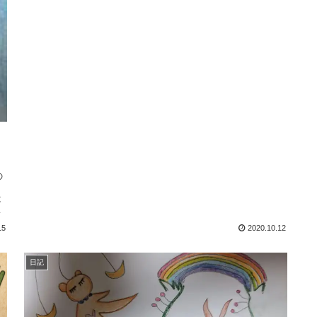
の
）
は
セ
15
2020.10.12
日記