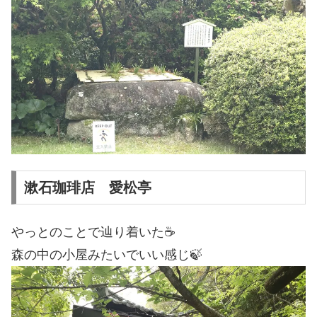
漱石珈琲店 愛松亭
やっとのことで辿り着いた☕
森の中の小屋みたいでいい感じ🍃