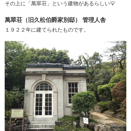
その上に「萬翠荘」という建物があるらしい💡
萬翠荘（旧久松伯爵家別邸） 管理人舎
１９２２年に建てられたものです。