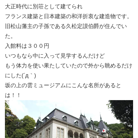
大正時代に別荘として建てられ
フランス建築と日本建築の和洋折衷な建造物です。
旧松山藩主の子孫である
久松定謨
伯爵が住んでい
た。
入館料は３００円
いつもなら中に入って見学するんだけど
もう体力を使い果たしていたので外から眺めるだけ
にした(´д｀)
坂の上の雲ミュージアムにこんな名所があると
は！！