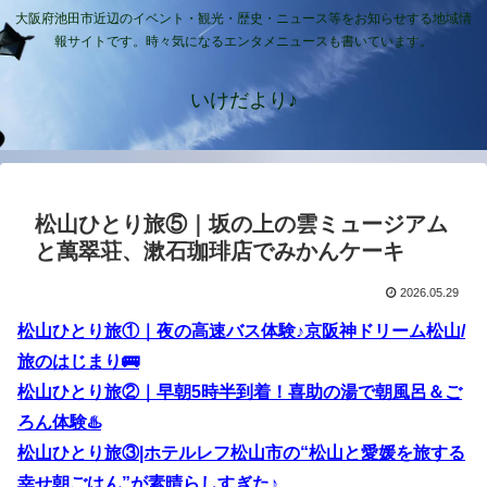
大阪府池田市近辺のイベント・観光・歴史・ニュース等をお知らせする地域情
報サイトです。時々気になるエンタメニュースも書いています。
いけだより♪
松山ひとり旅⑤｜坂の上の雲ミュージアム
と萬翠荘、漱石珈琲店でみかんケーキ
2026.05.29
松山ひとり旅①｜夜の高速バス体験♪京阪神ドリーム松山/
旅のはじまり🚌
松山ひとり旅②｜早朝5時半到着！喜助の湯で朝風呂＆ご
ろん体験♨️
松山ひとり旅③|ホテルレフ松山市の“松山と愛媛を旅する
幸せ朝ごはん”が素晴らしすぎた♪