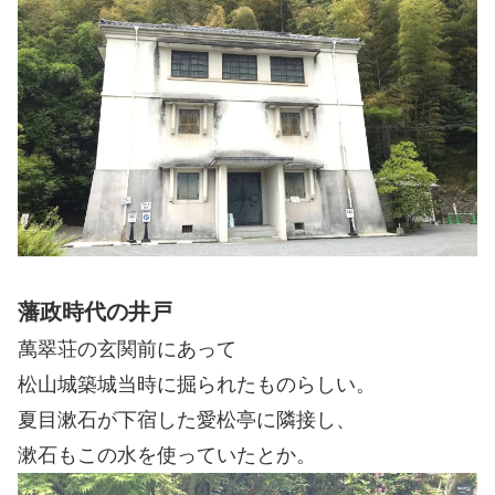
藩政時代の井戸
萬翠荘の玄関前にあって
松山城築城当時に掘られたものらしい。
夏目漱石が下宿した愛松亭に隣接し、
漱石もこの水を使っていたとか。