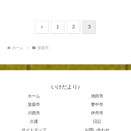
前
1
2
3
へ
ホーム
箕面市
いけだより♪
ホーム
池田市
箕面市
豊中市
川西市
伊丹市
介護
日記
サイトマップ
お問い合わせ