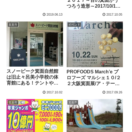
２０１７～古の箕面がう
つろう造形～2017/10/11-
10/21
2019.06.13
2017.10.05
箕面市
イベント
スノーピーク箕面自然館
PROFOODS March’e プ
は旧止々呂美小学校の体
ロフーズ マルシェ１０/２
育館にある！テントやキ
２大阪箕面展/ア・テール/
ャンプ道具が所狭しと/大
やさしい風/ミラヴェイユ/
2017.10.02
2017.09.26
阪府箕面市
フクシマ
箕面市
箕面市