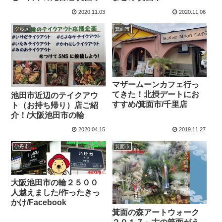
2020.11.03
2020.11.06
グルメ
箕面市
マザームーンカフェ行っ
てきた！北摂デートにお
池田市近辺のテイクアウ
すすめ/箕面市/千里店
ト（お持ち帰り）店ご紹
介！/大阪池田市の輪
2020.04.15
2019.11.27
伊丹市
箕面市
大阪池田市の輪２５００
人越えました/作ったきっ
かけ/Facebook
箕面の森アートウォーク