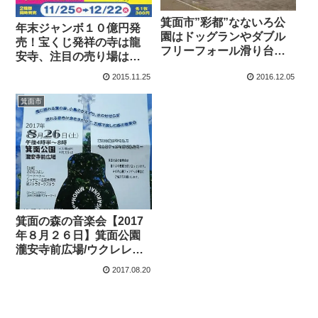
箕面市”彩都”なないろ公
年末ジャンボ１０億円発
園はドッグランやダブル
売！宝くじ発祥の寺は龍
フリーフォール滑り台、
安寺、注目の売り場は？
パノラマ展望台がある
ひるおび
2015.11.25
2016.12.05
2016/12/04
箕面市
箕面の森の音楽会【2017
年８月２６日】箕面公園
瀧安寺前広場/ウクレレ・
和太鼓・沖縄・北欧
2017.08.20