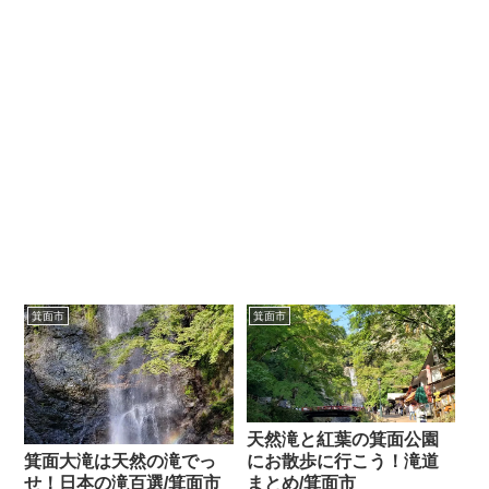
箕面市
箕面市
天然滝と紅葉の箕面公園
にお散歩に行こう！滝道
箕面大滝は天然の滝でっ
まとめ/箕面市
せ！日本の滝百選/箕面市