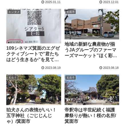
2025.01.11
2023.12.01
エンタメ
箕面市
地域の新鮮な農産物が揃
109シネマズ箕面のエグゼ
うJAグループのファーマ
クティブシートで”君たち
ーズマーケット”ほく彩
はどう生きるか”を見てき
館”/箕面市
た♪/日記
2023.08.19
2023.08.18
箕面市
箕面市
狛犬さんの表情がいい！
帝釈寺は半世紀続く福護
五字神社（ごじじんじ
摩祭りが熱い！桜の名所/
ゃ）/箕面市
箕面市