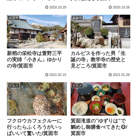
箕面市
2020.10.29
2020.10.26
箕面市
箕面市
新稻の栄松寺は萱野三平
カルピスを作った男「生
の実姉「小きん」ゆかり
誕の寺」教学寺の歴史と
の寺/箕面市
見どころ/箕面市
2021.02.15
2021.01.26
グルメ
グルメ
フクロウカフェクルーに
箕面滝道の”ゆずりは”で
行ったらふくろうがいっ
鯛めし御膳食べてきた😋/
ぱいいて驚いた/箕面市
箕面市