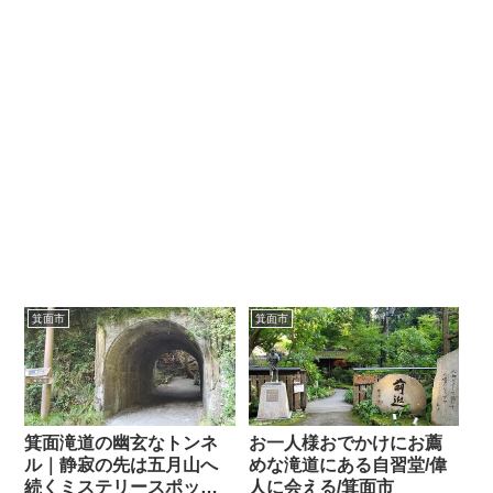
箕面市
箕面市
箕面滝道の幽玄なトンネ
お一人様おでかけにお薦
ル｜静寂の先は五月山へ
めな滝道にある自習堂/偉
続くミステリースポット/
人に会える/箕面市