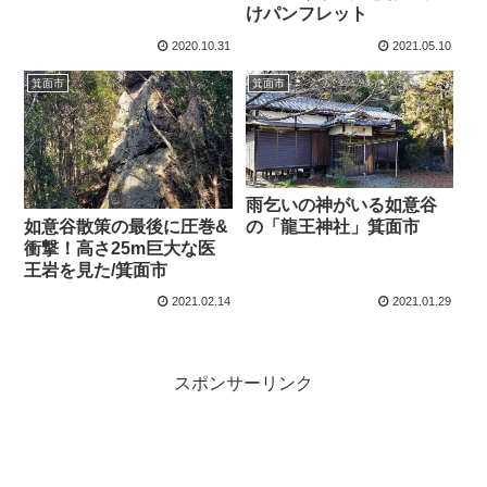
けパンフレット
2020.10.31
2021.05.10
箕面市
箕面市
雨乞いの神がいる如意谷
如意谷散策の最後に圧巻&
の「龍王神社」箕面市
衝撃！高さ25m巨大な医
王岩を見た/箕面市
2021.02.14
2021.01.29
スポンサーリンク