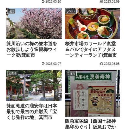
2023.03.10
2023.03.09
日記
グルメ
箕川沿いの梅の並木道を
桜井市場のワールド食堂
お散歩しよう🌸観梅ウィ
＆バルでタイのアフタヌ
ーク🌸/箕面市
ーンティーランチ/箕面市
2023.03.07
2023.03.05
箕面市
宝塚市
箕面滝道の瀧安寺は日本
最初で最古の弁財天「宝
くじ発祥の地」箕面市
阪急宝塚線【西国七福神
集印めぐり】阪急おでか