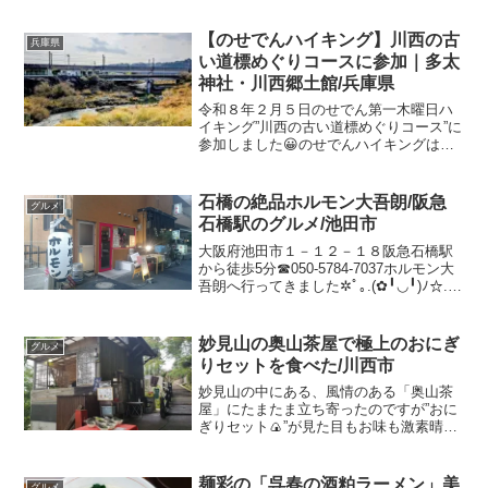
【のせでんハイキング】川西の古
兵庫県
い道標めぐりコースに参加｜多太
神社・川西郷土館/兵庫県
令和８年２月５日のせでん第一木曜日ハ
イキング”川西の古い道標めぐりコース”に
参加しました😀のせでんハイキングは２
回目の参加🎵今回は６０７人が参加され
たそうです。集合時間は１時間ぐらい余
裕があっていわゆる五月雨式時間内に集
石橋の絶品ホルモン大吾朗/阪急
グルメ
合場所に行って、地図...
石橋駅のグルメ/池田市
大阪府池田市１－１２－１８阪急石橋駅
から徒歩5分☎050-5784-7037ホルモン大
吾朗へ行ってきました✲ﾟ｡.(✿╹◡╹)ﾉ☆.｡
₀:*ﾟ✲ﾟ*:₀｡ぐるなびのページフェイスブッ
クのページ阪急石橋駅西口を出て、駅を
背にしたら左側のアーケ...
妙見山の奥山茶屋で極上のおにぎ
グルメ
りセットを食べた/川西市
妙見山の中にある、風情のある「奥山茶
屋」にたまたま立ち寄ったのですが”おに
ぎりセット🍙”が見た目もお味も激素晴ら
しくﾟ◝(⑅•ᴗ•⑅)◜..帰ってから調べると、か
なりの人気名店ということがわかりまし
たのでご紹介させていただきます💁２０
麺彩の「呉春の酒粕ラーメン」美
グルメ