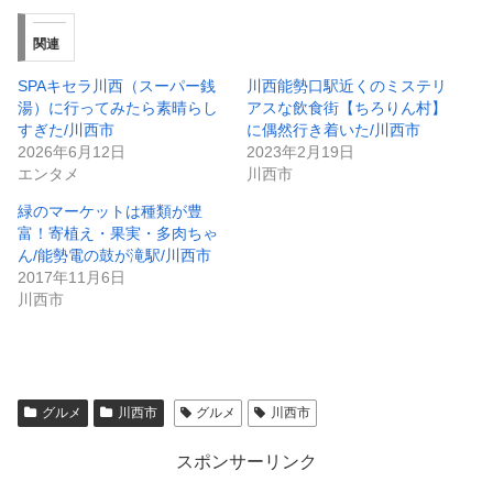
関連
SPAキセラ川西（スーパー銭
川西能勢口駅近くのミステリ
湯）に行ってみたら素晴らし
アスな飲食街【ちろりん村】
すぎた/川西市
に偶然行き着いた/川西市
2026年6月12日
2023年2月19日
エンタメ
川西市
緑のマーケットは種類が豊
富！寄植え・果実・多肉ちゃ
ん/能勢電の鼓が滝駅/川西市
2017年11月6日
川西市
グルメ
川西市
グルメ
川西市
スポンサーリンク