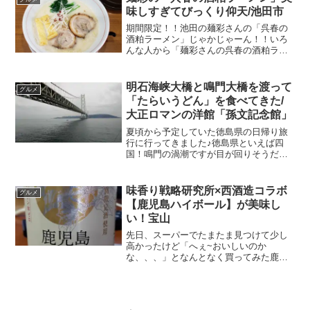
２４年...
味しすぎてびっくり仰天/池田市
期間限定！！池田の麺彩さんの「呉春の
酒粕ラーメン」じゃかじゃーん！！いろ
んな人から「麺彩さんの呉春の酒粕ラー
メンはおいしいで！」と言われて、酒粕
大好きやし、これは行かねばー！！
と！！ほんで、行ってきたので報告っす
明石海峡大橋と鳴門大橋を渡って
グルメ
(๑•᎑•๑)♬*゜食レポっ...
「たらいうどん」を食べてきた/
大正ロマンの洋館「孫文記念館」
夏頃から予定していた徳島県の日帰り旅
行に行ってきました♪徳島県といえば四
国！鳴門の渦潮ですが目が回りそうだし
🌀大塚美術館は何時間もいたくなるだろ
うしそうゆう観光は置いといて、、、
(^^♪今回は旅行の他にも用事があったし
味香り戦略研究所×西酒造コラボ
グルメ
四国に行くなんてほんと...
【鹿児島ハイボール】が美味し
い！宝山
先日、スーパーでたまたま見つけて少し
高かったけど「へぇ~おいしいのか
な、、、」となんとなく買ってみた鹿児
島ハイボールこれが本格芋焼酎宝山の風
味がすごく良い感じで、めちゃくちゃ美
味しくて、ほんのりウオッカの優しい香
りがする。なんかとてもいいも...