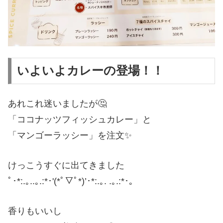
いよいよカレーの登場！！
あれこれ迷いましたが🤔
「ココナッツフィッシュカレー」と
「マンゴーラッシー」を注文✨
けっこうすぐに出てきました
ﾟ･*:.｡..｡.:*･'(*ﾟ▽ﾟ*)’･*:.｡. .｡.:*･。
香りもいいし