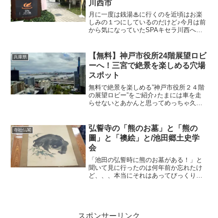
川西市
月に一度は銭湯♨に行くのを近頃はお楽
しみの１つにしているのだけど♪今月は前
から気になっていたSPAキセラ川西へ行
ってみたよ(๑•᎑•๑)♬スーパー銭湯みたい
なのって、行ったことなかったからどう
ゆうルールなんだろうとかどうしたらい
【無料】神戸市役所24階展望ロビ
兵庫県
いんだろう？...
ーへ！三宮で絶景を楽しめる穴場
スポット
無料で絶景を楽しめる”神戸市役所２４階
の展望ロビー”をご紹介♪たまには車を走
らせないとあかんと思ってめっちゃ久し
ぶりに神戸までドライブ🚐FMココロ🎶を
聞きながらのんびり行ってきました♪スム
ーズに神戸市役所まで辿り着いたものの
弘誓寺の「熊のお墓」と「熊の
寺社仏閣
やっぱり神戸は駐...
圖」と「襖絵」と/池田郷土史学
会
「池田の弘誓時に熊のお墓がある！」と
聞いて見に行ったのは何年前か忘れたけ
ど、、、本当にそれはあってびっくりし
ました🐻「熊塚」と記された熊のお墓に
は熊の恩返しのようなお話しがありま
す。１８５３年の冬のこと、この年はペ
リー艦隊が浦賀に来航した年...
スポンサーリンク