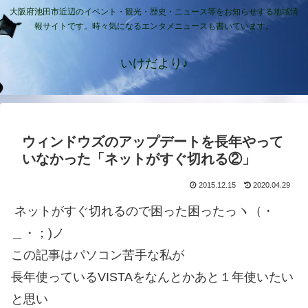
大阪府池田市近辺のイベント・観光・歴史・ニュース等をお知らせする地域情
報サイトです。時々気になるエンタメニュースも書いています。
いけだより♪
ウィンドウズのアップデートを長年やって
いなかった「ネットがすぐ切れる②」
2015.12.15
2020.04.29
ネットがすぐ切れるので困った困ったっヽ（・
＿・；)ノ
この記事はパソコン苦手な私が
長年使っているVISTAをなんとかあと１年使いたい
と思い