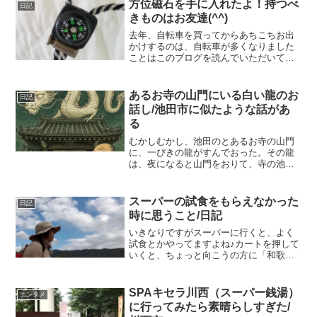
方位磁石を手に入れたよ！持つべ
日記
きものはお友達(^^)
去年、自転車を買ってからあちこちお出
かけするのは、自転車が多くなりました
ことはこのブログを読んでいただいてい
る方には「ふむふむ、そうだね」と頷く
ところかと思います。いつもグーグル地
図で調べて、この辺に神社があるから行
あるお寺の山門にいる白い龍のお
日記
ってみようとか、前もって...
話し/池田市に似たような話があ
る
むかしむかし、池田のとあるお寺の山門
に、一ぴきの龍がすんでおった。その龍
は、夜になると山門をおりて、寺の池ま
で水を飲みに行くのが日課やった。「ご
っくんごっくん、ぐびぐび」と音をた
て、ときには池の中へざぶんと入って、
スーパーの試食をもらえなかった
日記
水あびまでしてしもうてな、...
時に思うこと/日記
いきなりですがスーパーに行くと、よく
試食とかやってますよね♪カートを押して
いくと、ちょっと向こうの方に「和歌山
のカマボコ」とかノボリが出てて爪楊枝
に刺したやつを配ってたりしますよね私
は、、、大抵食べてみたいな、と思うタ
SPAキセラ川西（スーパー銭湯）
エンタメ
イプなんですが (*^...
に行ってみたら素晴らしすぎた/