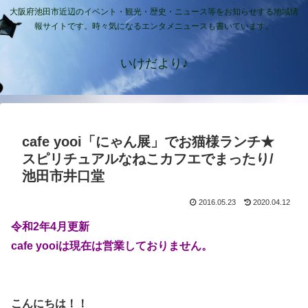
大阪府池田市近辺のイベント・観光・歴史・ニュース等をお知らせする地域情
報サイトです。時々気になるエンタメニュースも書いています。
いけだより♪
cafe yooi「にゃん展」でお猫様ランチ★
スピリチュアルなねこカフエでまったり/
池田市井口堂
2016.05.23
2020.04.12
令和2年4月更新
cafe yooiは現在は営業しておりません。
こんにちは！！