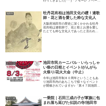
行ってきました(*^^*)「アモーレ アベー
ラ」は戦後1946年に宝塚に出来たイタリ
アンレストラン！日本で終戦を迎えた創
業者のアベーラ・オラッィオさんが武田
牡丹花肖柏は池田文化の礎！連歌
池田市
尾で療養して...
師・花と酒を愛した粋な文化人
大阪府池田市の歴史に深くかかわる牡丹
花肖柏は連歌師で、花と歌とお酒を愛し
たとても粋な文化人であったと言われて
います。（ぼたんかしょうはく）池田の
五月山中腹に「大廣寺」という名の古い
お寺があります。（塩増山 曹洞宗総持
寺直末）山門の裏に大きな...
池田市民カーニバル・いらっしゃ
イベント
い祭の日程とイベント/がんがら
火祭り/花火大会（中止）
今年は池田市制８０周年ということもあ
り池田市内のあちこちで様々なイベント
が開催されていますが♪「第４７回池田市
民カーニバル、いけだ・いらっしゃい
祭」も大々的に開催されます( ･◡･
)♫•*¨*•.¸¸♪★石橋まつり 大盆踊り大会７
一乗院｜石田三成の子が軍旗に包
寺社仏閣
月２７日...
まれ落ち延びた伝説の寺/池田市