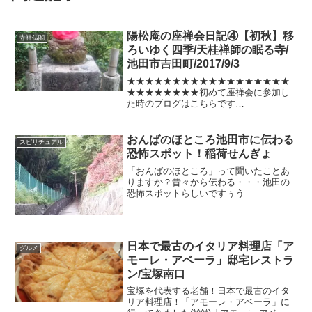
陽松庵の座禅会日記④【初秋】移
寺社仏閣
ろいゆく四季/天桂禅師の眠る寺/
池田市吉田町/2017/9/3
★★★★★★★★★★★★★★★★★★
★★★★★★★★初めて座禅会に参加し
た時のブログはこちらです
★★★★★★★★★★★★★★★★★★
★★★★★★★★陽松庵の座禅会日記初
秋編です(^^)/池田市吉田町にある古刹で
おんばのほところ池田市に伝わる
スピリチュアル
どなたでもご参加できます。座禅...
恐怖スポット！稲荷せんぎょ
「おんばのほところ」って聞いたことあ
りますか？昔々から伝わる・・・池田の
恐怖スポットらしいですぅう
l||li（ФДФ；）il||li池田の大先輩方による
と本当に恐ろしい体験をした人がいるそ
うなんです場所は杉ケ谷川に沿った樹木
の茂ったあたりだ...
日本で最古のイタリア料理店「ア
グルメ
モーレ・アベーラ」邸宅レストラ
ン/宝塚南口
宝塚を代表する老舗！日本で最古のイタ
リア料理店！「アモーレ・アベーラ」に