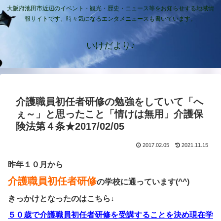
大阪府池田市近辺のイベント・観光・歴史・ニュース等をお知らせする地域情
報サイトです。時々気になるエンタメニュースも書いています。
いけだより♪
介護職員初任者研修の勉強をしていて「へ
ぇ～」と思ったこと「情けは無用」介護保
険法第４条★2017/02/05
2017.02.05
2021.11.15
昨年１０月から
介護職員初任者研修
の学校に通っています(^^)
きっかけとなったのはこちら↓
５０歳で介護職員初任者研修を受講することを決め現在学