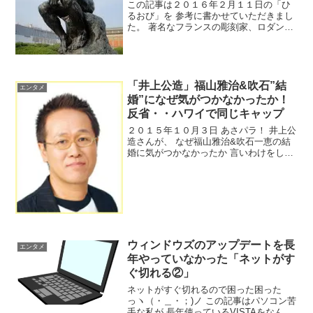
この記事は２０１６年２月１１日の「ひ
るおび」を 参考に書かせていただきまし
た。 著名なフランスの彫刻家、ロダンの
彫刻 「考える人」のようなポーズを様式
トイレでとると 排便しやすくなるという
研究結果が 大腸や肛門が専門の熊本市の
高野病院チーム...
「井上公造」福山雅治&吹石”結
エンタメ
婚”になぜ気がつかなかったか！
反省・・ハワイで同じキャップ
２０１５年１０月３日 あさパラ！ 井上公
造さんが、 なぜ福山雅治&吹石一恵の結
婚に気がつかなかったか 言いわけをして
いました（*^_^*）以前、ハワイで吹石さ
んと偶然会った時に 「お友達と会いにき
ました」と言ったんです僕の調べでは、
先に福山...
ウィンドウズのアップデートを長
エンタメ
年やっていなかった「ネットがす
ぐ切れる②」
ネットがすぐ切れるので困った困った
っヽ（・＿・；)ノ この記事はパソコン苦
手な私が 長年使っているVISTAをなんと