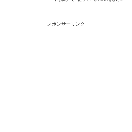
かあと１年使いたいと思い 四苦八苦して
そこそこの環境に戻したお話です。信じ
られないほど無知なので、読んでいてバ
カバカしいかも...
スポンサーリンク