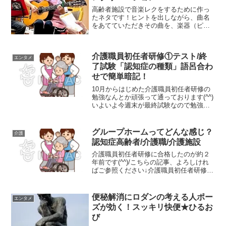
高齢者施設で音楽レクをするために作っ
たネタです！ヒントを出しながら、曲名
をあてていただきその曲を、楽器（ピア
ノ、ギター）またはアカペラで歌い曲の
説明を簡単にするというプログラムです
(*^^*)曲に合わせて、グーパーや、手拍子
介護職員初任者研修①テスト/終
を取り入れても良...
エンタメ
了試験「認知症の種類」語呂合わ
せで簡単暗記！
10月からはじめた介護職員初任者研修の
勉強なんとか頑張って通っております(^^)
いよいよ今週末が最終試験なので勉強し
ておりますが覚えることが多すぎていろ
いろ工夫しております。クラスの皆さん
にもその工夫なりを披露しましたら「こ
グループホームってどんな感じ？
介護
れはおもしろい！...
認知症高齢者/介護職/介護施設
介護職員初任者研修に合格したのが約２
年前です(^^)/こちらの記事、よろしけれ
ばご参照ください↓介護職員初任者研修
「修了試験はどんな感じ？」１００点で
卒業した私の受講した感想その後パート
先をハローワークで探したりしましたが
便秘解消にロダンの考える人ポー
エンタメ
びっくりするぐらい...
ズが効く！スッキリ快便★ひるお
び