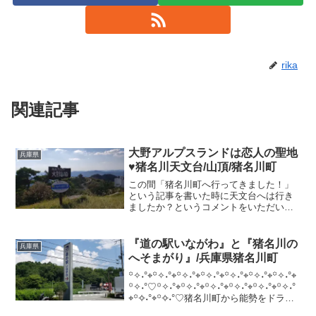
rika
関連記事
大野アルプスランドは恋人の聖地
兵庫県
♥猪名川天文台/山頂/猪名川町
この間「猪名川町へ行ってきました！」
という記事を書いた時に天文台へは行き
ましたか？というコメントをいただい
て、、、、天文台に気づいてなかった💧
ので行けてなく、気になっていたのです
が先日とてもいいお天気☀の日に行って
『道の駅いながわ』と『猪名川の
兵庫県
きましたのでご紹介しますね...
へそまがり』/兵庫県猪名川町
꙳✧˖°⌖꙳✧˖°⌖꙳✧˖°⌖꙳✧˖°⌖꙳✧˖°⌖꙳✧˖°⌖꙳✧˖°⌖
꙳✧˖°♡꙳✧˖°⌖꙳✧˖°⌖꙳✧˖°⌖꙳✧˖°⌖꙳✧˖°⌖꙳✧˖°
⌖꙳✧˖°⌖꙳✧˖°♡猪名川町から能勢をドライ
ブしよう！【第四話】です