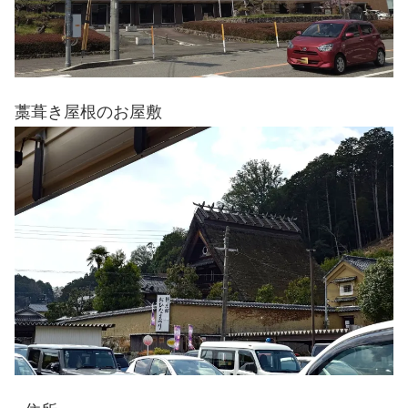
藁葺き屋根のお屋敷