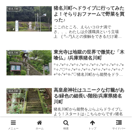
꙳✧˖°⌖꙳✧˖°⌖꙳✧˖°⌖꙳...
猪名川町へドライブに行ってみた
猪名川町
よ！そらりおファームで野菜を買
った♪
ここのところ、えらいコロナ渦で
さ、、、わたしは介護職員という立場
上 ( ꒪⌓꒪)人との接触をできるだけ避け
なければならず、、、😂じっとじっと家
にいるのも何だか飽きてきて一人でドラ
イブなら大丈夫だろうと思い立った💡さ
東光寺は地獄の世界で微笑む「木
猪名川町
て、地図を目を皿のようにし...
喰仏」/兵庫県猪名川町
꙳✧˖°⌖꙳✧˖°⌖꙳✧˖°⌖꙳✧˖°⌖꙳✧˖°⌖꙳✧˖°⌖꙳✧˖°⌖
꙳✧˖°♡꙳✧˖°⌖꙳✧˖°⌖꙳✧˖°⌖꙳✧˖°⌖꙳✧˖°⌖꙳✧˖°
⌖꙳✧˖°⌖꙳✧˖°♡猪名川町から能勢をドライ
ブしよう！【第三話】です
꙳✧˖°⌖꙳✧˖°⌖꙳✧˖°⌖꙳...
高皇産神社はユニークな灯籠があ
猪名川町
る/緑色の細長い階段/兵庫県猪名
川町
猪名川町から能勢をぶらぶらドライブし
よう！スタートは↓こちらからです♪猪名
川町へドライブに行ってみたよ！そらり
おファームで野菜を買った♪猪名川町って
どこやねん？と失礼ながら思っていたの
メニュー
ホーム
検索
トップ
サイドバー