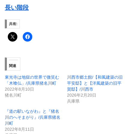
長い階段
共有:
関連
東光寺は地獄の世界で微笑む
川西市郷土館/【和風建築の旧
「木喰仏」/兵庫県猪名川町
平安邸】と【洋風建築の旧平
2022年8月10日
賀邸】/川西市
猪名川町
2026年2月20日
兵庫県
『道の駅いながわ』と『猪名
川のへそまがり』/兵庫県猪名
川町
2022年8月11日