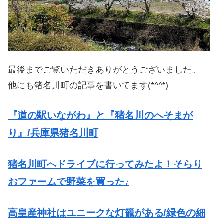
最後までご覧いただきありがとうございました。
他にも猪名川町の記事を書いてます(*^^*)
『道の駅いながわ』と『猪名川のへそまが
り』/兵庫県猪名川町
猪名川町へドライブに行ってみたよ！そらり
おファームで野菜を買った♪
高皇産神社はユニークな灯籠がある/緑色の細