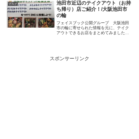
っぱいo(^-^)oﾜｸﾜｸお店の情報【住所】兵
池田市近辺のテイクアウト（お持
グルメ
庫県川西市...
ち帰り）店ご紹介！/大阪池田市
の輪
フェイスブック公開グループ 大阪池田
市の輪に寄せられた情報を元に、テイク
アウトできるお店をまとめてみました。
【池田駅】【石橋阪大前】【箕面】【豊
中】の順番です♪♪池田駅＃燻製カレー池
田本店 池田市菅原町＃喫茶PS 池田市
菅原町＃やきもんまは...
スポンサーリンク