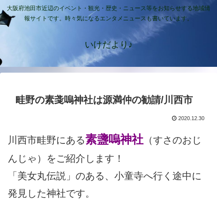
大阪府池田市近辺のイベント・観光・歴史・ニュース等をお知らせする地域情
報サイトです。時々気になるエンタメニュースも書いています。
いけだより♪
畦野の素戔嗚神社は源満仲の勧請/川西市
2020.12.30
素盞嗚神社
川西市畦野にある
（すさのおじ
んじゃ）をご紹介します！
「美女丸伝説」のある、小童寺へ行く途中に
発見した神社です。