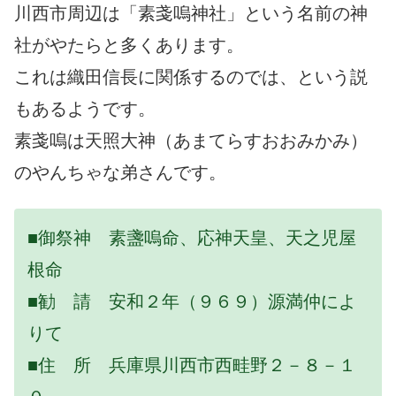
川西市周辺は「素戔嗚神社」という名前の神
社がやたらと多くあります。
これは織田信長に関係するのでは、という説
もあるようです。
素戔嗚は天照大神（あまてらすおおみかみ）
のやんちゃな弟さんです。
■御祭神 素盞嗚命、応神天皇、天之児屋
根命
■勧 請 安和２年（９６９）源満仲によ
りて
■住 所 兵庫県川西市西畦野２－８－１