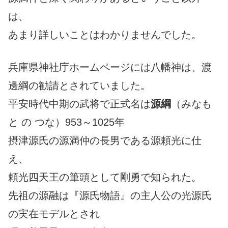
は、
あまり詳しいことはわかりませんでした。
兵庫県神社庁ホームページには八幡神は、渡
邊綱の勧請とされていました。
平安時代中期の武将で正式名は
源綱
（みなも
と の つな）953～1025年
摂津源氏の源満仲の長男である源頼光に仕
え、
頼光四天王の筆頭として剛勇で知られた。
先祖の源融は『源氏物語』の主人公の光源氏
の実在モデルとされ