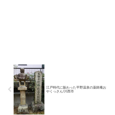
江戸時代に賑わった平野温泉の薬師庵お
やくっさん/川西市