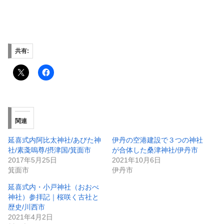
共有:
関連
延喜式内阿比太神社/あびた神
伊丹の空港建設で３つの神社
社/素戔嗚尊/摂津国/箕面市
が合体した桑津神社/伊丹市
2017年5月25日
2021年10月6日
箕面市
伊丹市
延喜式内・小戸神社（おおべ
神社）参拝記｜桜咲く古社と
歴史/川西市
2021年4月2日