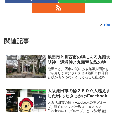
rika
関連記事
池田市と川西市の境にある九頭大
寺社仏閣
明神｜源満仲と九頭竜伝説の地
池田市と川西市の間にある九頭大明神を
ご紹介します(^^)/アクセス池田市伏尾台
と鼓が滝をつなぐくねくねした山道を行
く近道があり、その山道の途中に九頭大
明神があります♪山道といっても便利な近
道なのでのどか～な感じですけど♪車はよ
大阪池田市の輪２５００人越えま
伊丹市
く通るし、住宅...
した/作ったきっかけ/Facebook
大阪池田市の輪（Facebook公開グルー
プ）現在のメンバー数は２５３５人
Facebookの「グループ」という機能は一
つのテーマについて興味のある人がメン