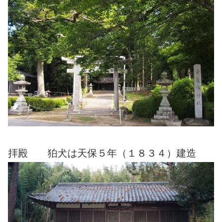
拝殿 狛犬は天保５年（１８３４）建造