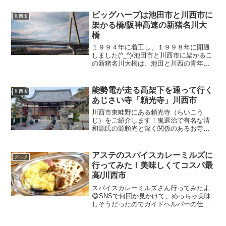
バーになって情報交換をするというもの
です。私が「大阪池田市の輪」を作った
ビッグハープは池田市と川西市に
川西市
のは２０１５年...
架かる橋/阪神高速の新猪名川大
橋
１９９４年に着工し、１９９８年に開通
しました(^_^)/池田市と川西市に架かるこ
の新猪名川大橋は、池田と川西の青年会
議所が公募した名前の中から、佇む姿が
ハープに似てるということで選ばれビッ
グハープと名付けられました。景観や心
能勢電が走る高架下を通って行く
川西市
理的に自然な安定...
あじさい寺「頼光寺」川西市
川西市東畦野にある頼光寺（らいこう
じ）をご紹介します！鬼退治で有名な清
和源氏の源頼光と深く関係のあるお寺で
す。■宗 派 曹洞宗■山 号 祥雲山■
ご本尊 地蔵願王菩薩■開 基 源賢（幼
名美女丸）■住 所 兵庫県川西市東畦野
アステのスパイスカレーミルズに
グルメ
２丁目１７番地２号■...
行ってみた！美味しくてコスパ最
高/川西市
スパイスカレーミルズさん行ってみたよ
😋SNSで何回か見かけて、めっちゃ美味
しそうだったのでガイドヘルパーの仕事
の帰りに自転車で行ってきたよ🎵🚲自転
車こぎながら、頭の中と口はカレーでい