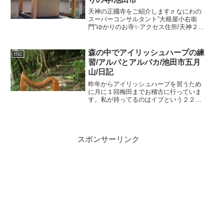
天神の正國寺をご紹介します♬なにわの
スーパーコンサルタント”大根屋小右衛
門”ゆかりのお寺✨アクセス住所/天神２－
４－１３阪急石橋駅から徒歩10分くらい
🚶西口を出てまっすぐ、突き当たりを右
に折れて橋を渡り川沿いに細い道を歩き
森の中でアイリッシュハープの練
日記
ます。お寺の情報■...
習/アルパとアルパカ/池田市五月
山/日記
昨年からアイリッシュハープを習うため
に月に１回梅田までお稽古に行っていま
す。私が持ってるのはイブという２２弦
の膝の上に乗せて弾くハープなのです。
なぜハープを弾くことになったかという
と姉が弾いていたもので、遺品なので
す。ハープを弾いていると姉...
スポンサーリンク