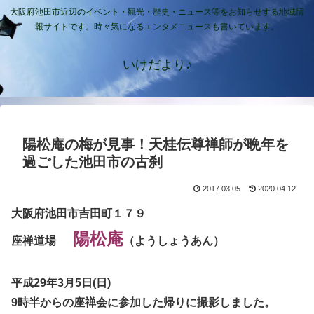
大阪府池田市近辺のイベント・観光・歴史・ニュース等をお知らせする地域情
報サイトです。時々気になるエンタメニュースも書いています。
いけだより♪
陽松庵の梅が見事！天桂伝尊禅師が晩年を
過ごした池田市の古刹
2017.03.05
2020.04.12
大阪府池田市吉田町１７９
陽松庵
座禅道場
（ようしょうあん）
平成29年3月5日(日)
9時半からの座禅会に参加した帰りに撮影しました。