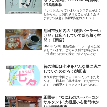
9/18池田駅
「いけおん♪っていまいちシステムがよく
わからん」と質問されることがよくあり
ます(^^)/阪急石橋駅周辺は9月１６日
（土）開催阪急池田駅周辺は9月１８日
（月）開催いけおん♪のページ簡単に説明
すると・・・いろんなお店で、いろんな
池田市役所内の「喫茶パーラーい
グルメ
ミュージシャンが...
けだ」は広々していて落ち着く空
間！【閉店】
2026年7月9日更新喫茶パーラーさんは閉
店しています。とてみ便利でお店が広く
て快適だったので残念です💧なんとなく
行ってみた「喫茶パーラーいけだ」をご
紹介(^^)/社協さんのHP今日は朝から市民
病院で検査があり思いの外早く終わった
昔の池田は七夕をどんな風に過ご
池田市
ので朝ご飯...
していたのだろう/池田市
奈良時代に中国から日本へ入ってきた七
夕は、、日本の「棚機津女（たなばたつ
め）」の伝説とミックスされたもののよ
うですが、宮中では星を眺めたり詞歌を
楽しむものでした。七夕伝説とは・・・
神の着物を織っていた織姫と、牛飼いの
正國寺｜“なにわのスーパーコン
寺社仏閣
彦星が結婚するけど遊んで...
サルタント”大根屋小右衛門ゆか
りの寺/池田市