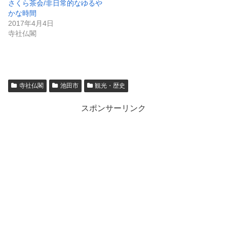
さくら茶会/非日常的なゆるや
かな時間
2017年4月4日
寺社仏閣
寺社仏閣
池田市
観光・歴史
スポンサーリンク