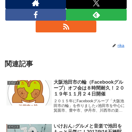
rika
関連記事
大阪池田市の輪（Facebookグル
イベント
ープ）オフ会は８時間耐久！２０
１９年１１月２４日開催
２０１５年にFacebookグループ「大阪池
田市の輪」を作りました♪池田市を中心に
箕面市、豊中市、伊丹市、川西市の楽し
い情報交換をするグループです :-) 今日現
在はメンバーは２７１０名( ･◡･
)♫•*¨*•.¸¸♪今まで５回オフ会を開...
いけおん♪グルメと音楽で池田を
イベント
もっと元気に！2017/9/16石橋駅