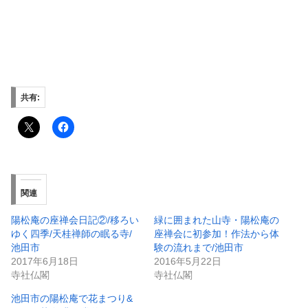
共有:
関連
陽松庵の座禅会日記②/移ろい
緑に囲まれた山寺・陽松庵の
ゆく四季/天桂禅師の眠る寺/
座禅会に初参加！作法から体
池田市
験の流れまで/池田市
2017年6月18日
2016年5月22日
寺社仏閣
寺社仏閣
池田市の陽松庵で花まつり&