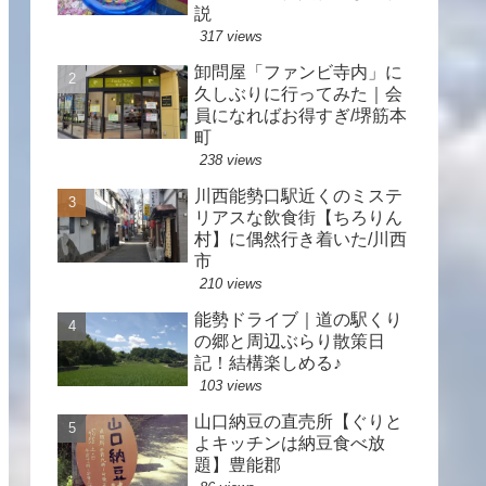
説
317 views
卸問屋「ファンビ寺内」に
久しぶりに行ってみた｜会
員になればお得すぎ/堺筋本
町
238 views
川西能勢口駅近くのミステ
リアスな飲食街【ちろりん
村】に偶然行き着いた/川西
市
210 views
能勢ドライブ｜道の駅くり
の郷と周辺ぶらり散策日
記！結構楽しめる♪
103 views
山口納豆の直売所【ぐりと
よキッチンは納豆食べ放
題】豊能郡