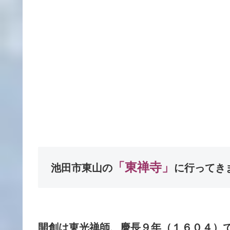
「東禅寺」
池田市東山の
に行ってき
開創は東光禅師、慶長９年（１６０４）