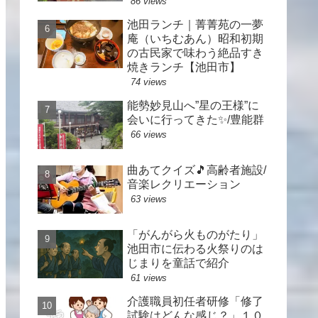
86 views
池田ランチ｜菁菁苑の一夢
庵（いちむあん）昭和初期
の古民家で味わう絶品すき
焼きランチ【池田市】
74 views
能勢妙見山へ”星の王様”に
会いに行ってきた✨/豊能群
66 views
曲あてクイズ🎵高齢者施設/
音楽レクリエーション
63 views
「がんがら火ものがたり」
池田市に伝わる火祭りのは
じまりを童話で紹介
61 views
介護職員初任者研修「修了
試験はどんな感じ？」１０