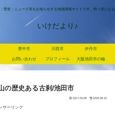
・歴史・ニュース等をお知らせする地域情報サイトです。時々気になる
いけだより♪
豊中市
川西市
伊丹市
お問い合わせ
プロフィール
大阪池田市の輪
山の歴史ある古刹/池田市
2017.03.08
2025.08.16
ンサーリンク