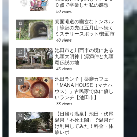
０点で卒業した私の感想
50 views
箕面滝道の幽玄なトンネル
｜静寂の先は五月山へ続く
ミステリースポット/箕面市
48 views
池田市と川西市の境にある
九頭大明神｜源満仲と九頭
竜伝説の地
46 views
池田ランチ｜薬膳カフェ
「MANA HOUSE（マナハ
ウス）」古民家で体に優し
いランチ【池田市】
33 views
【日帰り温泉】池田・伏尾
温泉「不死王閣」で温泉だ
け利用してみた！料金・体
験レポ