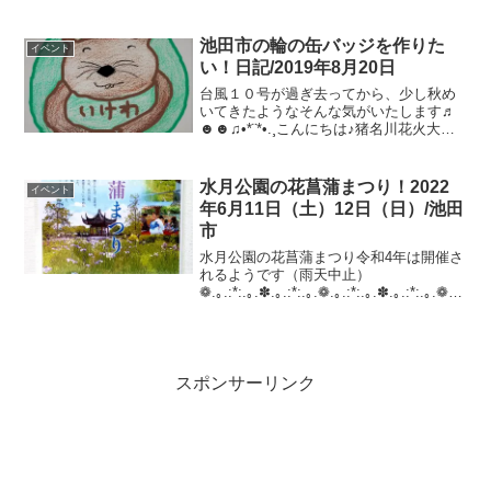
が開発を手がけた郊外型分譲住宅です。
明治時代、大阪は工業化が進んで「煙の
都」と言われるほど環境が悪化してお
池田市の輪の缶バッジを作りた
イベント
り、子育てや生活をできる環...
い！日記/2019年8月20日
台風１０号が過ぎ去ってから、少し秋め
いてきたようなそんな気がいたします♬
☻☻♫•*¨*•.¸こんにちは♪猪名川花火大会
は残念でしたね、今週末のがんがら火祭
りも心配です最近はどこにも取材に行け
ず（行かず）細かい仕事を家でしていま
水月公園の花菖蒲まつり！2022
イベント
す。池田郷土史...
年6月11日（土）12日（日）/池田
市
水月公園の花菖蒲まつり令和4年は開催さ
れるようです（雨天中止）
❁.｡.:*:.｡.✽.｡.:*:.｡.❁.｡.:*:.｡.✽.｡.:*:.｡.❁.｡.
6月11日（土）12日（日）10時～16時介
護施設の皆さんが、なかなかお出かけが
できないの...
スポンサーリンク