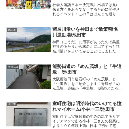
社会人落語日本一決定戦に出場又は見に
来る方々をおもてなしするために開催さ
れるイベント！この日はほんまち通りが
歩行者天国になります(^o^)わぁ～楽しそ
う♪こんなイベントあるのしらなかった
(~o~)★無料古本市★大道芸★ふわふわゴ
猪名川沿いを神田まで散策/猪名
池田市
リラ★がんが...
川運動場/池田市
神田（こうだ）に用事があったので呉服
神社のあたりから猪名川に出てずっと猪
名川沿いを歩いてみることにしました。
１回このコースを歩いてみたかったんで
すよ(*^-^*)この日は６月１５日、雨が降っ
たりやんだりで風も強かったですがちょ
能勢街道の「めん茂坂」と「牛追
寺社仏閣
うど晴れ間が見...
坂」/池田市
大阪府池田市建石町の「めん茂坂」と
「牛追坂」をご紹介します！青線が「め
ん茂坂」赤線が「牛追坂」↓緑のところが
石段になっていたそうです馬車や牛車を
行きやすくするために「牛追坂」が作ら
れたそうで今も多くの人が日常に近道と
室町住宅は明治時代のいけてる憧
池田市
して使っています。明治1...
れマイホーム/小林一三/池田市
室町住宅は宝塚歌劇の生みの親でありア
イデアマンである小林一三さんの発案に
より１００年以上前に日本で初めて電鉄