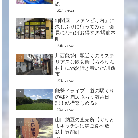
説
317 views
卸問屋「ファンビ寺内」に
久しぶりに行ってみた｜会
員になればお得すぎ/堺筋本
町
238 views
川西能勢口駅近くのミステ
リアスな飲食街【ちろりん
村】に偶然行き着いた/川西
市
210 views
能勢ドライブ｜道の駅くり
の郷と周辺ぶらり散策日
記！結構楽しめる♪
103 views
山口納豆の直売所【ぐりと
よキッチンは納豆食べ放
題】豊能郡