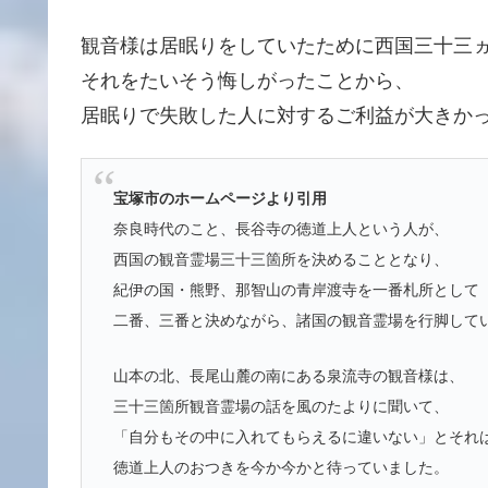
観音様は居眠りをしていたために西国三十三
それをたいそう悔しがったことから、
居眠りで失敗した人に対するご利益が大きか
宝塚市のホームページより引用
奈良時代のこと、長谷寺の徳道上人という人が、
西国の観音霊場三十三箇所を決めることとなり、
紀伊の国・熊野、那智山の青岸渡寺を一番札所として
二番、三番と決めながら、諸国の観音霊場を行脚して
山本の北、長尾山麓の南にある泉流寺の観音様は、
三十三箇所観音霊場の話を風のたよりに聞いて、
「自分もその中に入れてもらえるに違いない」とそれ
徳道上人のおつきを今か今かと待っていました。