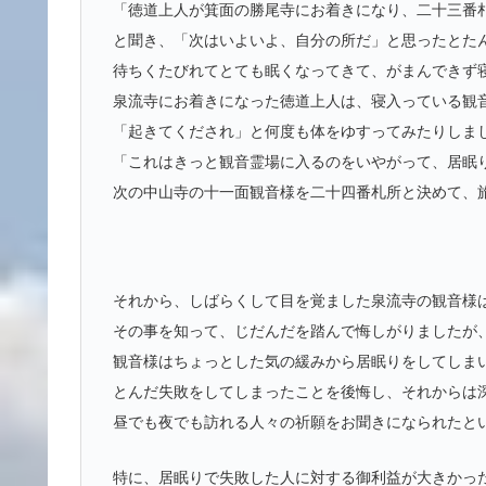
「徳道上人が箕面の勝尾寺にお着きになり、二十三番
と聞き、「次はいよいよ、自分の所だ」と思ったとた
待ちくたびれてとても眠くなってきて、
がまんできず
泉流寺にお着きになった徳道上人は、寝入っている観
「起きてくだされ」と何度も体をゆすってみたりしま
「これはきっと観音霊場に入るのをいやがって、居眠
次の中山寺の十一面観音様を二十四番札所と決めて、
それから、しばらくして目を覚ました泉流寺の観音様
その事を知って、じだんだを踏んで悔しがりましたが
観音様はちょっとした気の緩みから居眠りをしてしま
とんだ失敗をしてしまったことを後悔し、
それからは
昼でも夜でも訪れる人々の祈願をお聞きになられたと
特に、居眠りで失敗した人に対する御利益が大きかっ