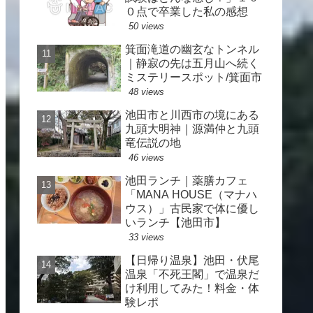
０点で卒業した私の感想
50 views
箕面滝道の幽玄なトンネル
｜静寂の先は五月山へ続く
ミステリースポット/箕面市
48 views
池田市と川西市の境にある
九頭大明神｜源満仲と九頭
竜伝説の地
46 views
池田ランチ｜薬膳カフェ
「MANA HOUSE（マナハ
ウス）」古民家で体に優し
いランチ【池田市】
33 views
【日帰り温泉】池田・伏尾
温泉「不死王閣」で温泉だ
け利用してみた！料金・体
験レポ