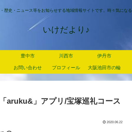
・歴史・ニュース等をお知らせする地域情報サイトです。時々気になる
いけだより♪
豊中市
川西市
伊丹市
お問い合わせ
プロフィール
大阪池田市の輪
aruku&」アプリ/宝塚巡礼コース
2020.06.22