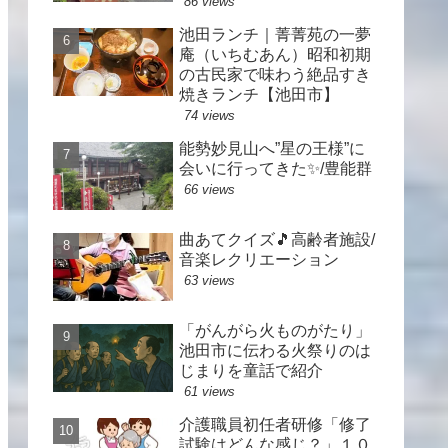
86 views
池田ランチ｜菁菁苑の一夢
庵（いちむあん）昭和初期
の古民家で味わう絶品すき
焼きランチ【池田市】
74 views
能勢妙見山へ”星の王様”に
会いに行ってきた✨/豊能群
66 views
曲あてクイズ🎵高齢者施設/
音楽レクリエーション
63 views
「がんがら火ものがたり」
池田市に伝わる火祭りのは
じまりを童話で紹介
61 views
介護職員初任者研修「修了
試験はどんな感じ？」１０