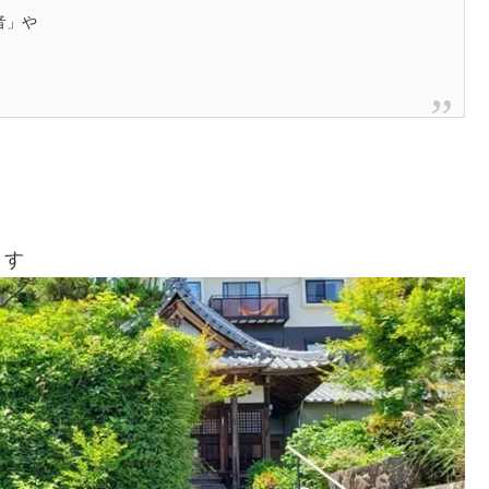
音」や
ます