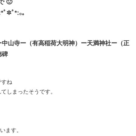
 🙂
*ﾟ✲ﾟ*:₀｡
ー中山寺ー（有高稲荷大明神）ー天満神社ー
（正
徳碑
ですね
れてしまったそうです。
います。