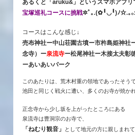
あるくと「aruku&」というスマホアプリで
宝塚巡礼コースに挑戦
✲ﾟ｡.(✿╹◡╹)ﾉ☆.｡₀:
コースはこんな感じ↓
売布神社ー中山荘園古墳ー市杵島姫神社
念寺）ー
泉流寺
ー松尾神社ー木接太夫彰
ーあいあいパーク
このあたりは、荒木村重の領地であったそう
池田と同じく戦火に遭い、多くのお寺が焼か
正念寺から少し坂を上がったところにある
泉流寺は曹洞宗のお寺で、
「ねむり観音」
として地元の方に親しまれて