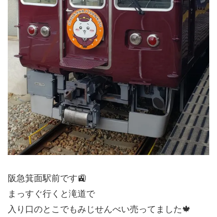
阪急箕面駅前です🚉
まっすぐ行くと滝道で
入り口のとこでもみじせんべい売ってました🍁