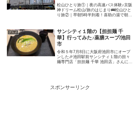
松山ひとり旅①｜夜の高速バス体験♪京阪
神ドリーム松山/旅のはじまり🚌松山ひと
り旅②｜早朝5時半到着！喜助の湯で朝風
呂＆ごろん体験♨️ホテルレフ松山市駅の
朝食バイキング松山と愛媛を旅する幸せ
朝ごはんが素晴らしすぎたんだ！毎回の
サンシティ１階の【担担麺 千
グルメ
旅行で、どこのホ...
華】行ってみた♪薬膳スープ/池田
市
令和５年7月8日に大阪府池田市にオープ
ンした🎉池田駅前サンシティ１階の担々
麺専門店「担担麺 千華 池田店」さんに行
ってきました(*^^*)前はミスドだった場所
ですよ💁★千華は”せんか”と読むそうです
💡ちょっとお上品な感じのお店構えです
ねぇ✨...
スポンサーリンク