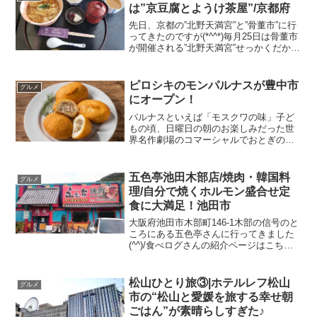
場があります（有料...
は”京豆腐とようけ茶屋”/京都府
先日、京都の”北野天満宮”と”骨董市”に行
ってきたのですが(*^^*)毎月25日は骨董市
が開催される”北野天満宮”せっかくだか
ら、人気店とか探してみようと思って🔍
発見💡したのが、かなりの人気である
꙳✧˖°⌖꙳✧˖°⌖꙳✧˖°⌖꙳✧˖°⌖꙳✧...
ピロシキのモンパルナスが豊中市
グルメ
にオープン！
パルナスといえば「モスクワの味」子ど
もの頃、日曜日の朝のお楽しみだった世
界名作劇場のコマーシャルでおとぎの国
の三段ぐらいのケーキが出てきてパルナ
ス♪パルナス♪モスクワの味～♪は子どもゴ
コロに、いつかきっとお金をためてロシ
五色亭池田木部店/焼肉・韓国料
グルメ
アに行って何段にもな...
理/自分で焼くホルモン盛合せ定
食に大満足！池田市
大阪府池田市木部町146-1木部の信号のと
ころにある五色亭さんに行ってきました
(^^)/食べログさんの紹介ページはこちら
じゅうぶん目立つ看板なのですぐにわか
りますがジャパンと同じ敷地内にありま
す。この近所にはお寺や神社がありま
松山ひとり旅③|ホテルレフ松山
グルメ
す。食後にお散...
市の“松山と愛媛を旅する幸せ朝
ごはん”が素晴らしすぎた♪