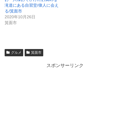
滝道にある自習堂/偉人に会え
る/箕面市
2020年10月26日
箕面市
グルメ
箕面市
スポンサーリンク