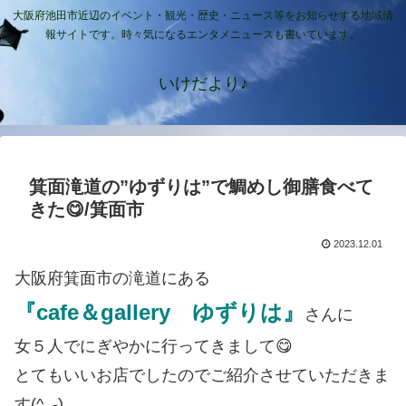
大阪府池田市近辺のイベント・観光・歴史・ニュース等をお知らせする地域情
報サイトです。時々気になるエンタメニュースも書いています。
いけだより♪
箕面滝道の”ゆずりは”で鯛めし御膳食べて
きた😋/箕面市
2023.12.01
大阪府箕面市の滝道にある
『cafe＆gallery ゆずりは』
さんに
女５人でにぎやかに行ってきまして😋
とてもいいお店でしたのでご紹介させていただきま
す(^_-)