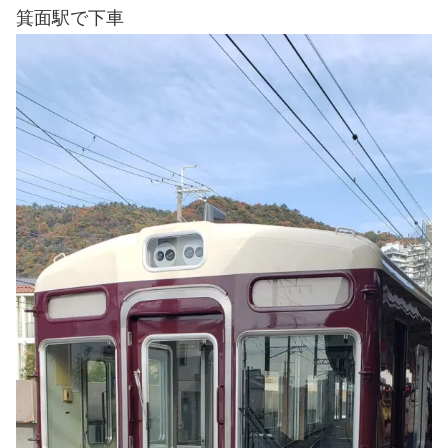
箕面駅で下車