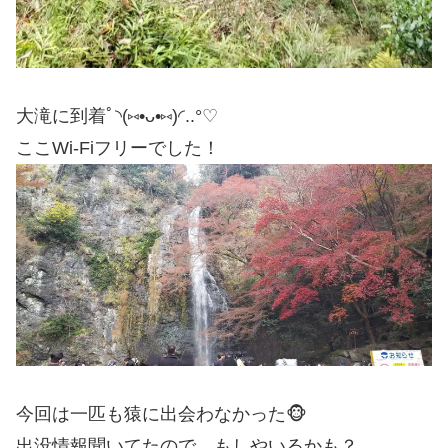
大滝に到着ﾟ◝(⑅•ᴗ•⑅)◜..°♡
ここWi-Fiフリーでした！
今回は一匹も猿に出会わなかった🐵
出没情報聞いてたので、もしやいるかも？