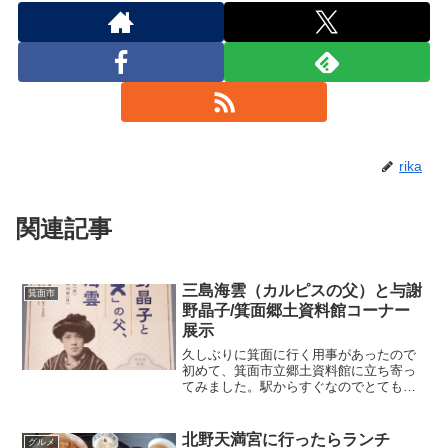
rika
関連記事
三島海雲（カルピスの父）と与謝
箕面市
野晶子/箕面郷土資料館コーナー
展示
久しぶりに箕面に行く用事があったので
初めて、箕面市立郷土資料館に立ち寄っ
てみました。駅からすぐなのでとても行
きやすいです♪箕面市箕面６－３－１みの
おサンプラザ１号館地下１階阪急箕面駅
から東へ約１３０ﾒｰﾄﾙ近くに市営の駐車
北野天満宮に行ったらランチ
グルメ