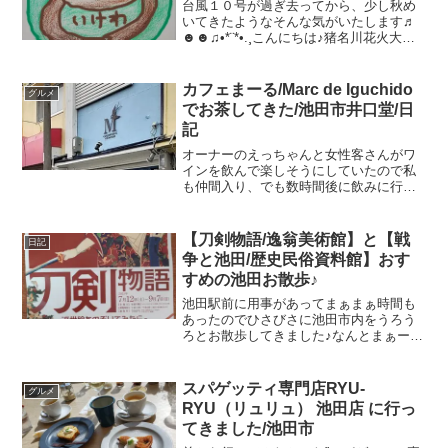
台風１０号が過ぎ去ってから、少し秋め
いてきたようなそんな気がいたします♬
☻☻♫•*¨*•.¸こんにちは♪猪名川花火大会
は残念でしたね、今週末のがんがら火祭
りも心配です最近はどこにも取材に行け
ず（行かず）細かい仕事を家でしていま
カフェまーる/Marc de Iguchido
グルメ
す。池田郷土史...
でお茶してきた/池田市井口堂/日
記
オーナーのえっちゃんと女性客さんがワ
インを飲んで楽しそうにしていたので私
も仲間入り、でも数時間後に飲みに行く
ことになってたからチョコレートスムー
ジーを注文♬☻☻♫•*¨*•.¸これ美味しいヨ
♪女３人集まれば賑やかにおしゃべりがは
【刀剣物語/逸翁美術館】と【戦
日記
ずみます♪た...
争と池田/歴史民俗資料館】おす
すめの池田お散歩♪
池田駅前に用事があってまぁまぁ時間も
あったのでひさびさに池田市内をうろう
ろとお散歩してきました♪なんとまぁーー
ー暑かったこと！！ハローワークのと
こ、、、ウォンバットがこっち見て
る！！そういえば、今日は開いてますの
スパゲッティ専門店RYU-
グルメ
で声かけてねってSNSで中の...
RYU（リュリュ） 池田店 に行っ
てきました/池田市