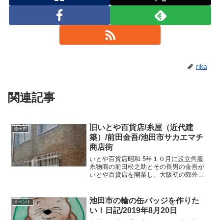
rika
関連記事
旧いとや百貨店/糸屋（近代建
池田市
築）/前田金吾/池田市サカエマチ
商店街
いとや百貨店昭和 5年１０月に設立呉服
糸物商の前田松之助とその長男の金吾が
いとや百貨店を開業し、大阪初の郊外百
貨店として営業しました。資本金１０万
円の株式会社敷地面積は１３５坪鉄筋コ
ンクリート造りの三階建てビル（前部）
池田市の輪の缶バッジを作りた
イベント
木造２階立て（後部）社...
い！日記/2019年8月20日