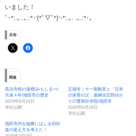
いました！
ﾟ･*:.｡..｡.:*･'(*ﾟ▽ﾟ*)’･*:.｡. .｡.:*･。
共有:
関連
高法寺前の道標/みちしるべ/
正福寺｜十一面観音と「日本
天保４年/池田市の歴史
の体育の父」嘉納治五郎ゆか
2019年6月15日
りの曹洞宗寺院/池田市
寺社仏閣
2020年5月15日
寺社仏閣
池田市内を縦横にはしる旧街
道の覚え方を考えた！
2020年3月3日