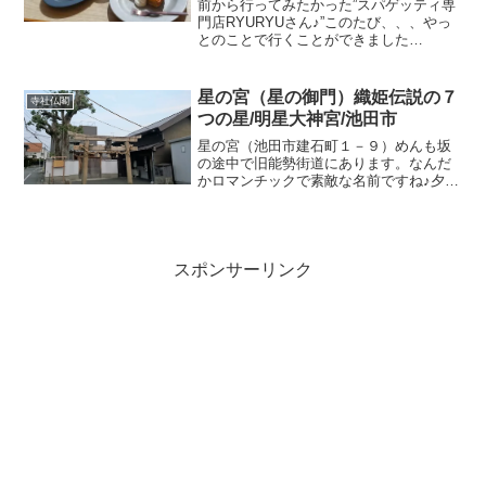
前から行ってみたかった”スパゲッティ専
門店RYURYUさん♪”このたび、、、やっ
とのことで行くことができました
(๑•᎑•๑)♬*゜RYURYUさんは神戸で1977
年創業のスパゲティ専門店です✨池田店
は2021年にOPENしました！栄本町商
星の宮（星の御門）織姫伝説の７
寺社仏閣
店...
つの星/明星大神宮/池田市
星の宮（池田市建石町１－９）めんも坂
の途中で旧能勢街道にあります。なんだ
かロマンチックで素敵な名前ですね♪夕方
にお散歩していて、あれ？なにこれ！み
たいな感じで発見(^^)このあたり、とても
古い町並みで池田の歴史を垣間見ること
ができます。調べ...
スポンサーリンク