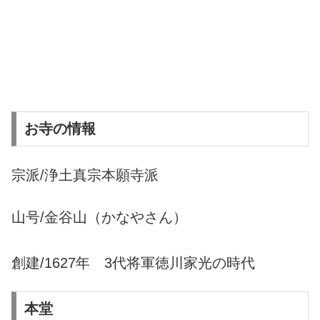
お寺の情報
宗派/浄土真宗本願寺派
山号/金谷山（かなやさん）
創建/1627年 3代将軍徳川家光の時代
本堂