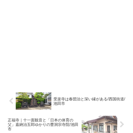
受楽寺は春団治と深い縁がある/西国街道/
池田市
正福寺｜十一面観音と「日本の体育の
父」嘉納治五郎ゆかりの曹洞宗寺院/池田
市