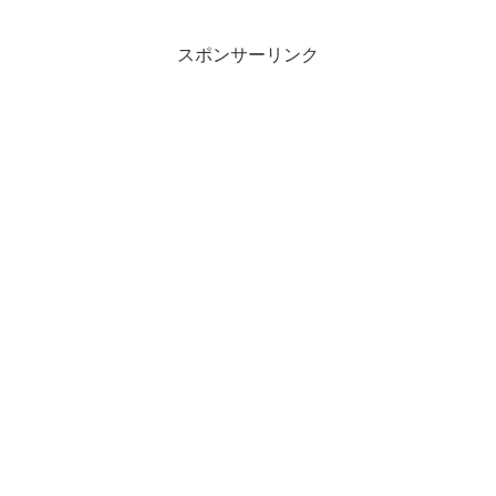
組のアーティストの作品が屋内外のいた
る...
スポンサーリンク