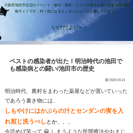
大阪府池田市近辺のイベント・観光・歴史・ニュース等をお知らせする地域情
報サイトです。時々気になるエンタメニュースも書いています。
いけだより♪
ペストの感染者が出た！明治時代の池田で
も感染病との闘い/池田市の歴史
2020.03.21
明治時代、農村をまわった薬屋などが置いていった
であろう
書き物には、
しもやけにはかぶらの汁とセンダンの実を入
れ煎じ洗うべし
とか、、、
今読めば笑って 😀 しまうような民間療法やおまじ