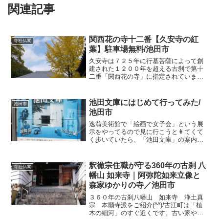
関連記事
関西花の寺十二番【久安寺の紅
寺社仏閣
葉】駐車場無料/池田市
久安寺は７２５年に行基菩薩によって創
建された１２００年を超える古刹で第十
二番「関西花の寺」に指定されていま
す。↓こちらは国指定重要文化財の楼門私
はこの久安寺の近くで長い間暮らしてい
ましたのでよく友達を案内しましたが
池田文庫にはじめて行ってみた/
池田市
「まるで奈良に来たみたい！...
池田市
逸翁美術館で「絵画で女子会」という展
示をやってるので見に行こうと👩てくて
く歩いていたら、「池田文庫」の案内が
目に入り、、、池田市栄本町12-1池田文
庫とは？？？？ wonder・・・図書館な
のか、何なのか？？？ what・・・フラ
釈徹宗住職が守る360年の古刹 八
寺社仏閣
フラッと一...
幡山 如来寺｜阿弥陀如来立像と
森家ゆかりの寺／池田市
３６０年の古刹八幡山 如来寺 浄土真
宗 本願寺派をご紹介(^^)/古江町は「植
木の細河」のすぐ近くです。古い家や蔵