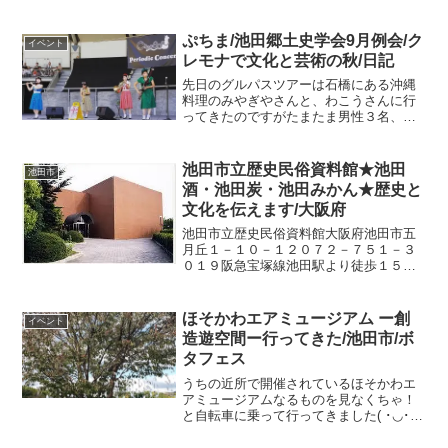
が並ぶ歴史ある田舎の村なんですが古墳
があったり、夏にはホタルが飛んだり自
然も豊かでのんびりしています。詳しく
ぷちま/池田郷土史学会9月例会/ク
イベント
はこちらを↓古江と...
レモナで文化と芸術の秋/日記
先日のグルパスツアーは石橋にある沖縄
料理のみやぎやさんと、わこうさんに行
ってきたのですがたまたま男性３名、女
性３名ということでまるで合コン♪のよう
でとっても楽しかったです :-P 熟年合コ
ンですけどね(*^-^*)グルパスについてはこ
池田市立歴史民俗資料館★池田
池田市
ちら好...
酒・池田炭・池田みかん★歴史と
文化を伝えます/大阪府
池田市立歴史民俗資料館大阪府池田市五
月丘１－１０－１２０７２－７５１－３
０１９阪急宝塚線池田駅より徒歩１５分
（実際は３０分ぐらい(^^)）池田駅から３
番乗り場でバスに乗り五月丘下車６００
ｍ休館日/月・火・祝日入館料/無料駐車場
ほそかわエアミュージアム ー創
イベント
あります（無料...
造遊空間ー行ってきた/池田市/ボ
タフェス
うちの近所で開催されているほそかわエ
アミュージアムなるものを見なくちゃ！
と自転車に乗って行ってきました( ･◡･
)♫•*¨*•.¸¸♪緑豊かな細河エリアを舞台に、
「人間と植物」をテーマに国内外総勢45