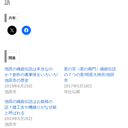
語
共有:
関連
池田の織姫伝説は本当なの
星の宮（星の御門）織姫伝説
か？創作の裏事情をいろいろ/
の７つの星/明星大神宮/池田
池田市の歴史
市
2019年6月23日
2017年5月18日
池田市
寺社仏閣
池田の織姫伝説はお姫様の
話？縫工女や機織りがなぜ姫
と呼ばれる
2019年5月26日
池田市