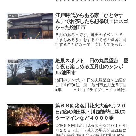
★★↓以下は２０１７年の情報です。２０
１７年8月１９日第６９回 猪名川花火大
会！！ 1年で一番池田に人がやってくる
江戸時代からある家「ひとやす
グルメ
日ではないでしょうか平和でのど...
み」でお茶したら想像以上にスゴ
かった/池田市
５月のある日です。池田のイベントで
「まちあるき」をするのでその練習に同
行することになって、女四人であっちこ
っち歩いて確認していたんですよそした
ら、前から気になっていた「ひとやす
み」さんがOPENしていたんです🎉迷わ
絶景スポット！日の丸展望台｜昼
池田市
ずみんなでお茶休憩すること...
も夜も楽しめる五月山のシンボ
ル/池田市
池田のシンボル！日の丸展望台をご紹介
します(^^)■住 所 池田市五月丘５丁目
■車 五月山ドライブウェイ（通行料
３００円）２２時まで■駐車場 あります
（無料）■歩 く ハイキングコースがあ
ります■トイレ あります■自販機 あり
第６８回猪名川花火大会8月２０
池田市
ますアクセ...
日/阪急池田駅・川西能勢口駅/ス
ターマインなど４０００発
☆第６８回猪名川花火大会☆２０１６年8
月２０日（土）（荒天の場合翌日21日に
順延）午後7時20分～8時20分場所/猪名川