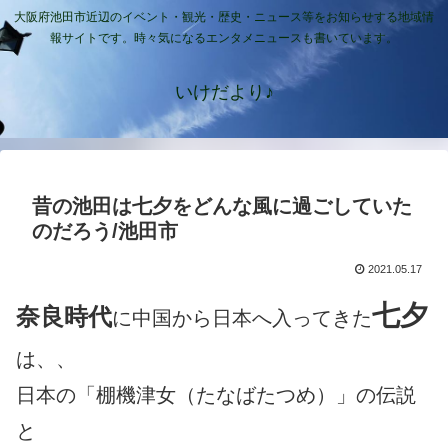
大阪府池田市近辺のイベント・観光・歴史・ニュース等をお知らせする地域情
報サイトです。時々気になるエンタメニュースも書いています。
いけだより♪
昔の池田は七夕をどんな風に過ごしていた
のだろう/池田市
2021.05.17
七夕
奈良時代
に中国から日本へ入ってきた
は、、
日本の「棚機津女（たなばたつめ）」の伝説
と