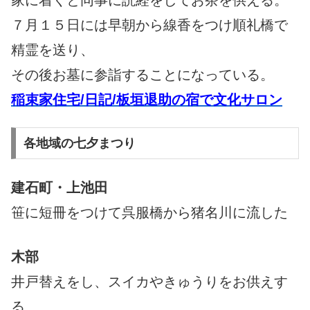
７月１５日には早朝から線香をつけ順礼橋で
精霊を送り、
その後お墓に参詣することになっている。
稲束家住宅/日記/板垣退助の宿で文化サロン
各地域の七夕まつり
建石町・上池田
笹に短冊をつけて呉服橋から猪名川に流した
木部
井戸替えをし、スイカやきゅうりをお供えす
る