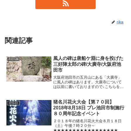
rika
関連記事
風人の碑は唐船ケ淵に身を投げた
寺社仏閣
三好陣太郎の碑/大廣寺/大阪府池
田市
大阪府池田市の五月山にある「大廣寺」
に風人の碑はあります。大廣寺について
は以前に書いておりますので↓こちらをご
覧ください(^^)大廣寺（大広寺）曹洞宗★
池田城主池田氏の菩提寺★牡丹花肖柏の
夢庵風人の碑はこの大廣寺（大広寺）の
猪名川花火大会【第７０回】
イベント
墓地にあります。...
2018年8月18日 プレ池田市制施行
８０周年記念イベント
２０１８年の猪名川花火大会８月１８日
（土）午後７時２０分～
★★★★★★★★★★★★★★★★★★