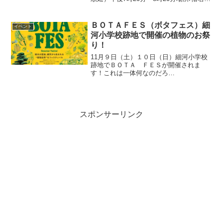
河川敷川西市のホームページ池田市のホ
ームページスターマインをはじめ大迫力
の４０００発の花火が上がります！
ＢＯＴＡＦＥＳ（ボタフェス）細
イベント
★★★★★★★★...
河小学校跡地で開催の植物のお祭
り！
11月９日（土）１０日（日）細河小学校
跡地でＢＯＴＡ ＦＥＳが開催されま
す！これは一体何なのだろ
う？ HOSOKAWA Botanical Festival -
『細河ボタニカルフェスティバル』ボタ
ニカル＝植物のという意味なのでようす
るに、植...
スポンサーリンク