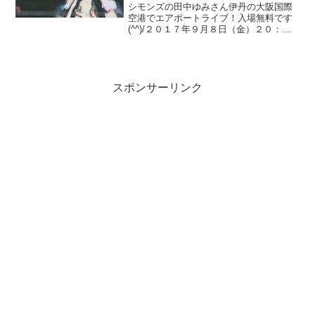
シモンズの田中ゆみさん伊丹の大阪国際
空港でエアポートライブ！入場無料です
(^^)/２０１７年９月８日（金）２０：０
５～２１：００大阪国際空港北ターミナ
ル１階主催/関西エアポート株式会社「恋
人もいないのに」がレコード大賞の新人
賞を獲得「明治チ...
スポンサーリンク