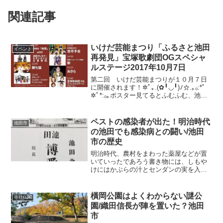
関連記事
いけだ芸能まつり「ふるさと池田
イベント
再発見」宝塚歌劇団OGスペシャ
ルステージ2017年10月7日
第二回 いけだ芸能まつりが１０月７日
に開催されます！✲ﾟ｡.(✿╹◡╹)ﾉ☆.｡₀:*ﾟ
✲ﾟ*:₀｡ポスター見てるとふむふむ、池田
ではおなじみのクレモナタンゴ五重奏団
や勝ち猫さんミゲロンさんなどなど見応
えありそう～！！太鼓集団「疾風」さん
ペストの感染者が出た！明治時代
池田市
は...
の池田でも感染病との闘い/池田
市の歴史
明治時代、農村をまわった薬屋などが置
いていったであろう書き物には、しもや
けにはかぶらの汁とセンダンの実を入れ
煎じ洗うべしとか、、、今読めば笑って
:-D しまうような民間療法やおまじないの
ようなものが書かれていたそうですが、
橫岡公園はよくわからない謎公
寺社仏閣
明治政府はこれを...
園/織田信長が陣を置いた？池田
市