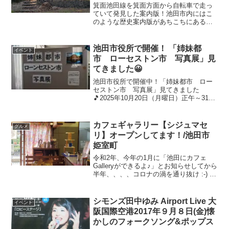
箕面池田線を箕面方面から自転車で走っ
ていて発見した案内版！池田市内にはこ
のような歴史案内版があちこちにあるの
です(^^)/ジロジロ👀まじまじ👀見て「ほ
ぉー！」と独り言、、、”橫岡公園”がすぐ
近くにあるではないですか！！こんなと
池田市役所で開催！ 「姉妹都
イベント
ころに公園があ...
市 ローセストン市 写真展」見
てきました😀
池田市役所で開催中！「姉妹都市 ロー
セストン市 写真展」見てきました
🎵2025年10月20日（月曜日）正午～31日
（金曜日）ローンセストン市というのは
タスマニアという小さい島にある市なの
ですよ💡なんでまた姉妹都市となったの
カフェギャラリー【シジュマセ
グルメ
か、、、1962年...
リ】オープンしてます！/池田市
姫室町
令和2年、今年の1月に「池田にカフェ
Galleryができるよ♪」とお知らせしてから
半年、、、、コロナの渦を通り抜け :-) オ
ープンしました(^^)/1月に書いた記事はこ
ちら↓池田にカフェギャラリーができる
よ！シジュマセリ/姫室町★場所♫•...
シモンズ田中ゆみ Airport Live 大
イベント
阪国際空港2017年９月８日(金)懐
かしのフォークソング&ポップス