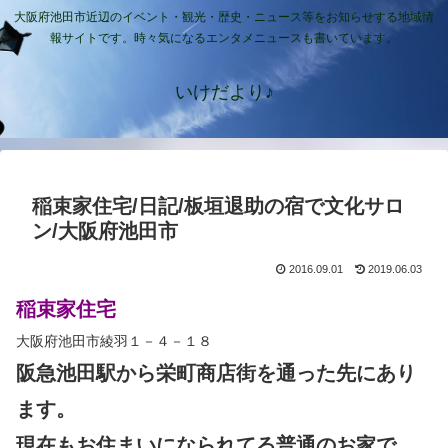
大阪府池田市近辺のイベント・観光・歴史・ニュース等をお知らせする地域情
報サイトです。時々気になるエンタメニュースも書いています。
いけだより♪
稲束家住宅/日記/板垣退助の宿で文化サロ
ン/大阪府池田市
2016.09.01
2019.06.03
稲束家住宅
大阪府池田市綾羽１－４－１８
阪急池田駅から栄町商店街を通った先にあり
ます。
現在もお住まいになられてる普通のお家で