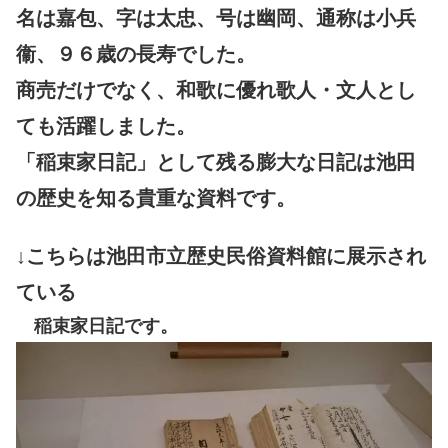
名は嘉包、字は太忠、号は幽岡、通称は小兵
衞、９６歳の長寿でした。
商売だけでなく、和歌に優れ歌人・文人とし
ても活躍しました。
「稲束家日記」として残る膨大な日記は
池田
の歴史を知る貴重な資料です。
↓こちらは池田市立歴史民俗資料館に展示され
ている
稲束家日記です。