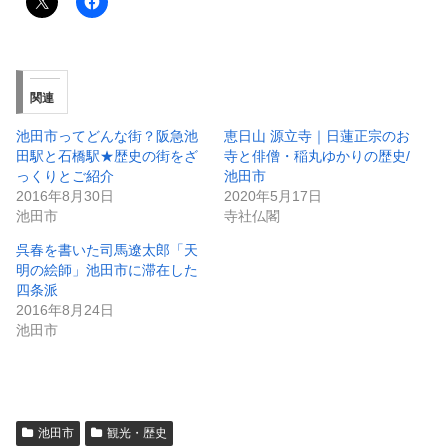
関連
池田市ってどんな街？阪急池
恵日山 源立寺｜日蓮正宗のお
田駅と石橋駅★歴史の街をざ
寺と俳僧・稲丸ゆかりの歴史/
っくりとご紹介
池田市
2016年8月30日
2020年5月17日
池田市
寺社仏閣
呉春を書いた司馬遼太郎「天
明の絵師」池田市に滞在した
四条派
2016年8月24日
池田市
池田市
観光・歴史