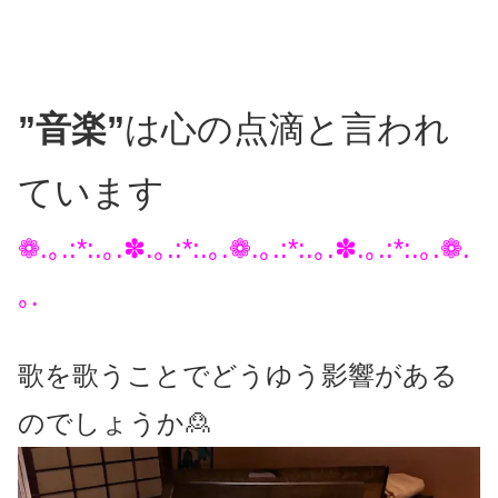
”音楽”
は心の点滴と言われ
ています
❁.｡.:*:.｡.✽.｡.:*:.｡.❁.｡.:*:.｡.✽.｡.:*:.｡.❁.
｡.
歌を歌うことでどうゆう影響がある
のでしょうか🙎