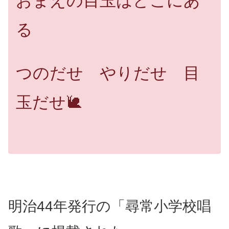
おまえの目玉はどこにあ
る
つのだせ やりだせ 目
玉だせ🐌
明治44年発行の「尋常小学校唱