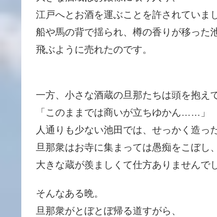
江戸へとお酒を運ぶことを許されていま
船や馬の背で揺られ、樽の香りが移った
飛ぶように売れたのです。
一方、小さな酒蔵の旦那たちは頭を抱え
「このままでは商いが立ちゆかん……」
人通りも少ない池田では、せっかく造っ
旦那衆はお寺に集まっては愚痴をこぼし
大きな蔵が羨ましくて仕方ありませんで
そんなある晩。
旦那衆がとぼとぼ帰る道すがら、