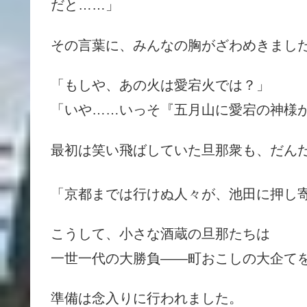
だと……」
その言葉に、みんなの胸がざわめきまし
「もしや、あの火は愛宕火では？」
「いや……いっそ『五月山に愛宕の神様
最初は笑い飛ばしていた旦那衆も、だん
「京都までは行けぬ人々が、池田に押し
こうして、小さな酒蔵の旦那たちは
一世一代の大勝負――町おこしの大企て
準備は念入りに行われました。