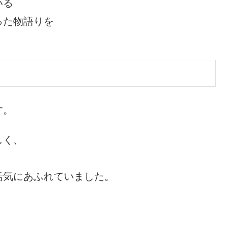
いる
った物語りを
す。
しく、
活気にあふれていました。