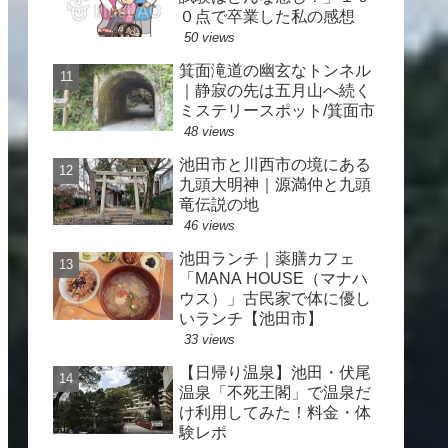
０点で卒業した私の感想
50 views
箕面滝道の幽玄なトンネル
｜静寂の先は五月山へ続く
ミステリースポット/箕面市
48 views
池田市と川西市の境にある
九頭大明神｜源満仲と九頭
竜伝説の地
46 views
池田ランチ｜薬膳カフェ
「MANA HOUSE（マナハ
ウス）」古民家で体に優し
いランチ【池田市】
33 views
【日帰り温泉】池田・伏尾
温泉「不死王閣」で温泉だ
け利用してみた！料金・体
験レポ