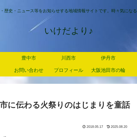
・歴史・ニュース等をお知らせする地域情報サイトです。時々気になる
いけだより♪
豊中市
川西市
伊丹市
お問い合わせ
プロフィール
大阪池田市の輪
市に伝わる火祭りのはじまりを童話
2018.05.17
2025.08.20