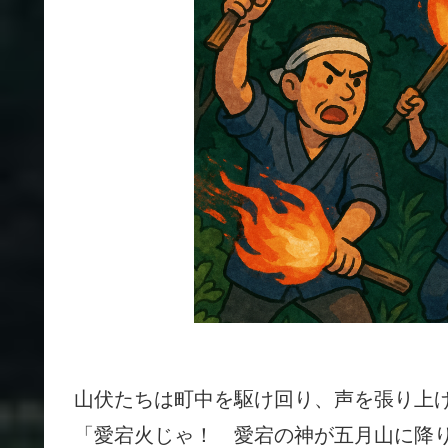
山伏たちは町中を駆け回り、声を張り上
「愛宕火じゃ！ 愛宕の神が五月山に降