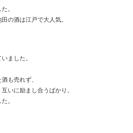
した。
池田の酒は江戸で大人気。
ていました。
た酒も売れず、
、互いに励まし合うばかり。
した。