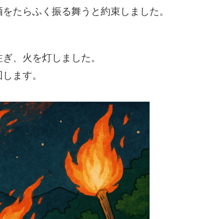
酒をたらふく振る舞うと約束しました。
注ぎ、火を灯しました。
回します。
。