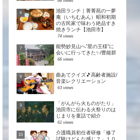
86 views
池田ランチ｜菁菁苑の一夢
庵（いちむあん）昭和初期
の古民家で味わう絶品すき
焼きランチ【池田市】
74 views
能勢妙見山へ”星の王様”に
会いに行ってきた✨/豊能群
66 views
曲あてクイズ🎵高齢者施設/
音楽レクリエーション
63 views
「がんがら火ものがたり」
池田市に伝わる火祭りのは
じまりを童話で紹介
61 views
介護職員初任者研修「修了
試験はどんな感じ？」１０