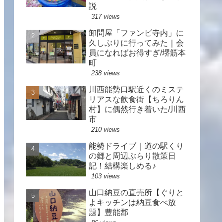
説
317 views
卸問屋「ファンビ寺内」に
久しぶりに行ってみた｜会
員になればお得すぎ/堺筋本
町
238 views
川西能勢口駅近くのミステ
リアスな飲食街【ちろりん
村】に偶然行き着いた/川西
市
210 views
能勢ドライブ｜道の駅くり
の郷と周辺ぶらり散策日
記！結構楽しめる♪
103 views
山口納豆の直売所【ぐりと
よキッチンは納豆食べ放
題】豊能郡