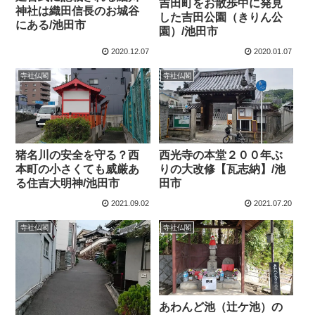
吉田町をお散歩中に発見
神社は織田信長のお城谷
した吉田公園（きりん公
にある/池田市
園）/池田市
2020.12.07
2020.01.07
寺社仏閣
寺社仏閣
猪名川の安全を守る？西
西光寺の本堂２００年ぶ
本町の小さくても威厳あ
りの大改修【瓦志納】/池
る住吉大明神/池田市
田市
2021.09.02
2021.07.20
寺社仏閣
寺社仏閣
あわんど池（辻ケ池）の