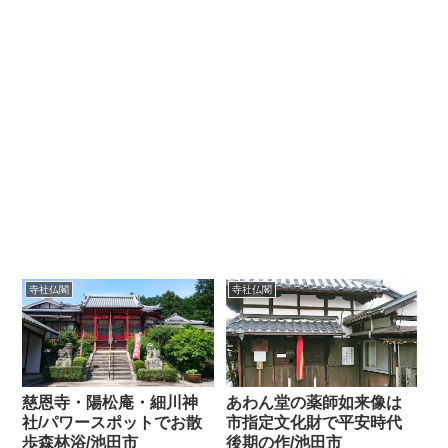
寺社仏閣
寺社仏閣
慈恩寺・陽松庵・細川神
あわん堂の薬師如来像は
社/パワースポットでお散
市指定文化財で平安時代
歩森林浴/池田市
後期の作/池田市