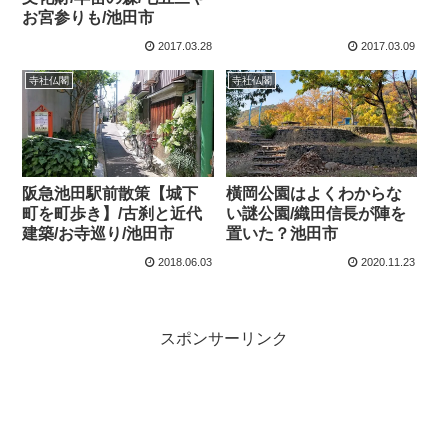
お宮参りも/池田市
2017.03.28
2017.03.09
寺社仏閣
寺社仏閣
阪急池田駅前散策【城下
橫岡公園はよくわからな
町を町歩き】/古刹と近代
い謎公園/織田信長が陣を
建築/お寺巡り/池田市
置いた？池田市
2018.06.03
2020.11.23
スポンサーリンク