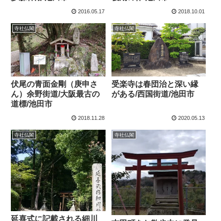
2016.05.17
2018.10.01
寺社仏閣
寺社仏閣
伏尾の青面金剛（庚申さ
受楽寺は春団治と深い縁
ん）余野街道/大阪最古の
がある/西国街道/池田市
道標/池田市
2018.11.28
2020.05.13
寺社仏閣
寺社仏閣
延喜式に記載される細川