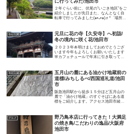
に行ってみた/池田市
２年ぐらい前に、伏尾の”いごき地区”をご
紹介しましたが先日また、なんとなく自
転車で行ってみました(๑•᎑•๑)♬*゜場所は
↓この地図の丸く囲んだあたりです。私の
自転車↓折りたたみの電動なので、車に乗
せることもできるんです伏尾から池田や
元旦に花の寺【久安寺】へ初詣/
寺社仏閣
石橋な...
冬の境内に咲く花/池田市
２０２３年🎍明けましておめでとうござ
います今年もよろしくお願いいたします
🌸カフェチュールで年末に引き取ってき
た鳥チャーシューを食べながら😋映画見
たり、昼寝したり、お酒飲んだり、ゆっ
くりのんびりですわ♪あと、初詣で久安寺
五月山の麓にある油かけ地蔵前の
寺社仏閣
に行ってきました♪家か...
道標/みちしるべ/西国巡礼道/池田
市
阪急池田駅から徒歩１５分ほど五月山の
麓で「油かけ地蔵」のすぐそばにある道
標をご紹介します。アクセス池田市綾羽
２（旧小坂前町）阪急池田駅から歩いて
10分ぐらい道標勝尾寺から中山寺へと続
く西国巡礼道が五月山の麓を通ってたこ
野乃鳥本店に行ってきた！大満足
グルメ
ともありこのあたりは道...
の焼き鳥/こだわりの逸品/大阪府
池田市