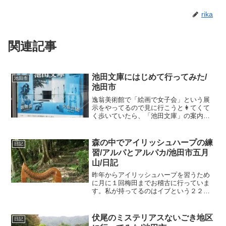
rika
関連記事
池田文庫にはじめて行ってみた/
池田市
池田市
逸翁美術館で「絵画で女子会」という展
示をやってるので見に行こうと👩てくて
く歩いていたら、「池田文庫」の案内が
目に入り、、、池田市栄本町12-1池田文
庫とは？？？？ wonder・・・図書館な
のか、何なのか？？？ what・・・フラ
森の中でアイリッシュハープの練
日記
フラッと一...
習/アルパとアルパカ/池田市五月
山/日記
昨年からアイリッシュハープを習うため
に月に１回梅田までお稽古に行っていま
す。私が持ってるのはイブという２２弦
の膝の上に乗せて弾くハープなのです。
なぜハープを弾くことになったかという
と姉が弾いていたもので、遺品なので
伏尾のミステリアスないごき地区
日記
す。ハープを弾いていると姉...