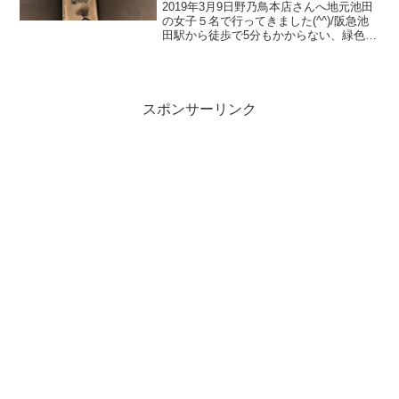
2019年3月9日野乃鳥本店さんへ地元池田
の女子５名で行ってきました(^^)/阪急池
田駅から徒歩で5分もかからない、緑色の
ビルの１階です。2階はいつもよく行くカ
フェチュール♪大阪府池田市栄町4-4072-
752-5189完全予約制で、5名か...
スポンサーリンク