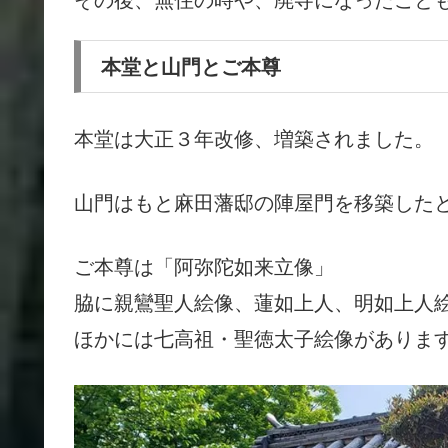
本堂と山門とご本尊
本堂は大正３年改修、増築されました。
山門はもと麻田藩邸の陣屋門を移築した
ご本尊は「阿弥陀如来立像」
脇に親鸞聖人絵像、蓮如上人、明如上人
ほかには七高祖・聖徳太子絵像がありま