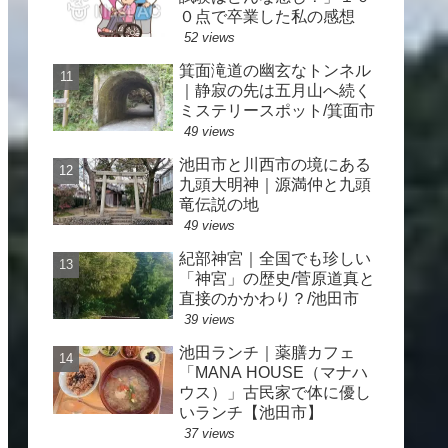
０点で卒業した私の感想
52 views
箕面滝道の幽玄なトンネル
｜静寂の先は五月山へ続く
ミステリースポット/箕面市
49 views
池田市と川西市の境にある
九頭大明神｜源満仲と九頭
竜伝説の地
49 views
紀部神宮｜全国でも珍しい
「神宮」の歴史/菅原道真と
直接のかかわり？/池田市
39 views
池田ランチ｜薬膳カフェ
「MANA HOUSE（マナハ
ウス）」古民家で体に優し
いランチ【池田市】
37 views