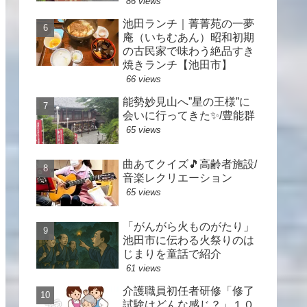
86 views
池田ランチ｜菁菁苑の一夢
庵（いちむあん）昭和初期
の古民家で味わう絶品すき
焼きランチ【池田市】
66 views
能勢妙見山へ”星の王様”に
会いに行ってきた✨/豊能群
65 views
曲あてクイズ🎵高齢者施設/
音楽レクリエーション
65 views
「がんがら火ものがたり」
池田市に伝わる火祭りのは
じまりを童話で紹介
61 views
介護職員初任者研修「修了
試験はどんな感じ？」１０