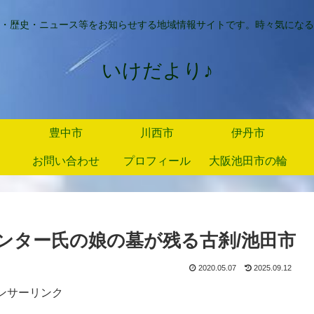
・歴史・ニュース等をお知らせする地域情報サイトです。時々気になる
いけだより♪
豊中市
川西市
伊丹市
お問い合わせ
プロフィール
大阪池田市の輪
ンター氏の娘の墓が残る古刹/池田市
2020.05.07
2025.09.12
ンサーリンク