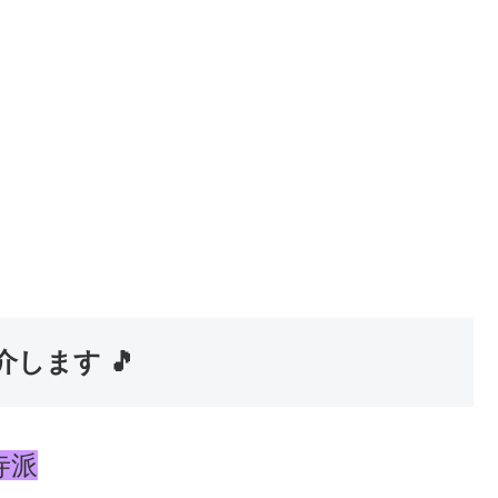
します 🎵
寺派