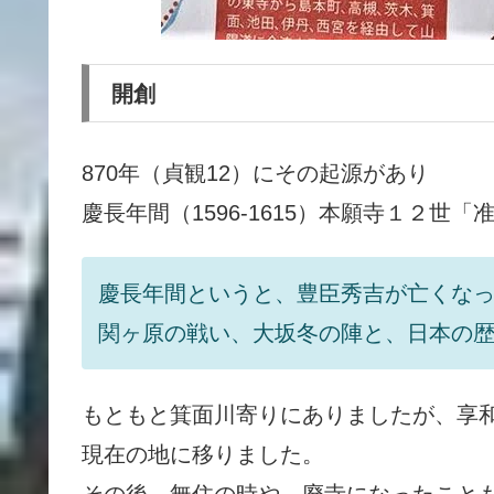
開創
870年（貞観12）にその起源があり
慶長年間（1596-1615）本願寺１２世
慶長年間というと、豊臣秀吉が亡くな
関ヶ原の戦い、大坂冬の陣と、日本の
もともと箕面川寄りにありましたが、享和
現在の地に移りました。
その後、無住の時や、廃寺になったこと