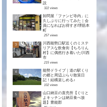
説
322 views
卸問屋「ファンビ寺内」に
久しぶりに行ってみた｜会
員になればお得すぎ/堺筋本
町
257 views
川西能勢口駅近くのミステ
リアスな飲食街【ちろりん
村】に偶然行き着いた/川西
市
215 views
能勢ドライブ｜道の駅くり
の郷と周辺ぶらり散策日
記！結構楽しめる♪
102 views
山口納豆の直売所【ぐりと
よキッチンは納豆食べ放
題】豊能郡