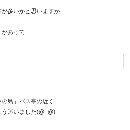
方が多いかと思いますが
」
があって
中の島」バス亭の近く
う迷いました(@_@)