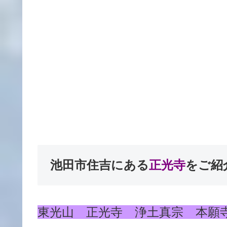
池田市住吉にある
正光寺
をご紹介
東光山 正光寺 浄土真宗 本願