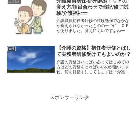
介護職員初任者研修③/ＩＣＦの
エンタメ
覚え方/語呂合わせで暗記/修了試
験/介護福祉士
介護職員初任者研修の試験勉強でなかな
か覚えられなかったものの一つにＩＣＦ
がありました。覚えにくいですよねー頭
がクラクラしました(-_-)そこで語呂合わ
せを作り、暗記すると一瞬ですんなり入
ります(^_^)/是非これで覚えて下さいねけ
【介護の資格】初任者研修とばし
介護
しからん、...
て実務者研修受けてもよいのか？
介護の資格はいっぱいあってはじめての
方はどの資格をとればいいのか迷います
ね。何を目指すにしてもまずは「介護職
員初任者研修」が入り口で、その次がだ
いたい「実務者研修」となります。しか
しですね、介護職員初任者研修をとばし
ていきなり実務者研修を受...
スポンサーリンク