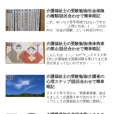
ク、ヤフーショッピング、たまにイベン
トなどに出店していますがだいたい午前
中で仕事が終わるのであとは自由きまま
介護福祉士の受験勉強/社会保険
介護
な時間せっかく初任者...
の種類/語呂合わせで簡単暗記
これ、めっちゃ苦手領域ではないですか
↓ 「人間と社会」(゜_゜;)その
中の「社会の理解」という科目の中の社
会保障制度の勉強のお時間です、、、出
来れば避けて通りたいとこですね、、ピ
ンポンパンポン♬☻☻♫•*¨*•.¸ ぽん！こ
介護福祉士の受験勉強/身体拘束
介護
れは理解...
の禁止/語呂合わせで簡単暗記
こんにちは ( ･◡･ )♫•*¨*•.¸¸♪２０２２年
1月に介護福祉士国家試験を受けてまだ合
否が決まってないのですが・・・・(゜
_゜;)勉強しながらいろんな語呂合わせを
作ったので、共有したいと思います！！
今日は「身体拘束」についてです。身...
介護福祉士の受験勉強/介護者の
介護
心理ステップ/語呂合わせで簡単
暗記
２０２１年５月から「実務者研修」始ま
りました！介護歴４年で次のステップア
ップとして介護福祉士の受験に挑戦しま
す！*･ﾟﾟ･*:.｡..｡.:*ﾟ:*:✼✿(ღ✪ｖ
✪)｡ﾟ:*:✼.｡✿.｡ｷﾗｷﾗ♥初任者研修の時に作
った語呂合わせが好評だっ...