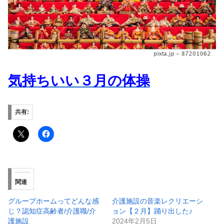
気持ちいい３月の体操
共有:
関連
グループホームってどんな感
介護施設の音楽レクリエーシ
じ？認知症高齢者/介護職/介
ョン【２月】踊り出した♪
護施設
2024年2月5日