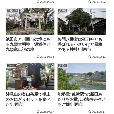
2026.02.20
2021.04.02
寺社仏閣
兵庫県
池田市と川西市の境にあ
矢問八幡宮は夜刀神とも
る九頭大明神｜源満仲と
呼ばれる小さいけど風格
九頭竜伝説の地
のある神社/川西市
2017.03.14
2025.02.13
グルメ
川西市
妙見山の奥山茶屋で極上
能勢電”鼓滝駅”の新田あ
のおにぎりセットを食べ
たりをお散歩♪/法泉寺やい
た/川西市
ちご畑/川西市
2023.07.17
2023.05.17