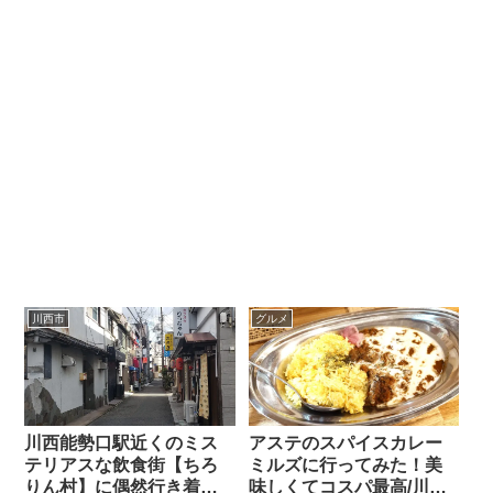
川西市
グルメ
川西能勢口駅近くのミス
アステのスパイスカレー
テリアスな飲食街【ちろ
ミルズに行ってみた！美
りん村】に偶然行き着い
味しくてコスパ最高/川西