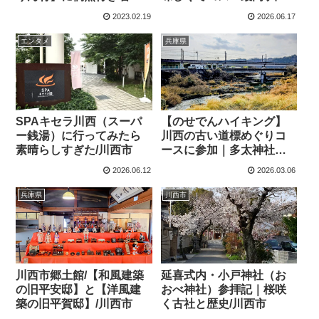
た/川西市
市
2023.02.19
2026.06.17
エンタメ
兵庫県
SPAキセラ川西（スーパ
【のせでんハイキング】
ー銭湯）に行ってみたら
川西の古い道標めぐりコ
素晴らしすぎた/川西市
ースに参加｜多太神社・
川西郷土館/兵庫県
2026.06.12
2026.03.06
兵庫県
川西市
川西市郷土館/【和風建築
延喜式内・小戸神社（お
の旧平安邸】と【洋風建
おべ神社）参拝記｜桜咲
築の旧平賀邸】/川西市
く古社と歴史/川西市