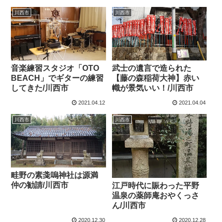
川西市
川西市
音楽練習スタジオ「OTO
武士の遺言で造られた
BEACH」でギターの練習
【藤の森稲荷大神】赤い
してきた/川西市
幟が景気いい！/川西市
2021.04.12
2021.04.04
川西市
川西市
畦野の素戔嗚神社は源満
仲の勧請/川西市
江戸時代に賑わった平野
温泉の薬師庵おやくっさ
ん/川西市
2020.12.30
2020.12.28