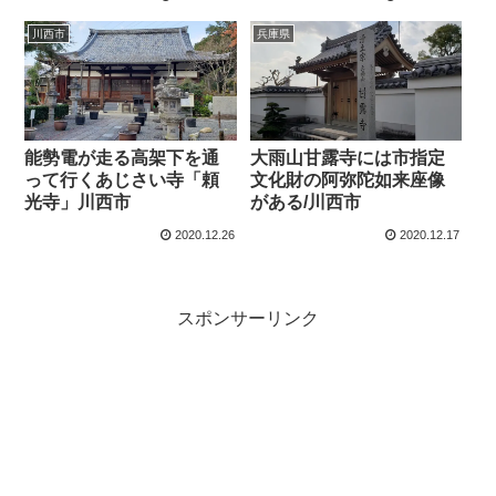
川西市
兵庫県
能勢電が走る高架下を通
大雨山甘露寺には市指定
って行くあじさい寺「頼
文化財の阿弥陀如来座像
光寺」川西市
がある/川西市
2020.12.26
2020.12.17
スポンサーリンク