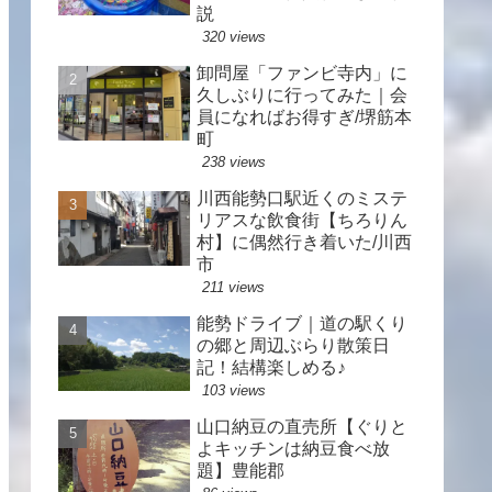
説
320 views
卸問屋「ファンビ寺内」に
久しぶりに行ってみた｜会
員になればお得すぎ/堺筋本
町
238 views
川西能勢口駅近くのミステ
リアスな飲食街【ちろりん
村】に偶然行き着いた/川西
市
211 views
能勢ドライブ｜道の駅くり
の郷と周辺ぶらり散策日
記！結構楽しめる♪
103 views
山口納豆の直売所【ぐりと
よキッチンは納豆食べ放
題】豊能郡