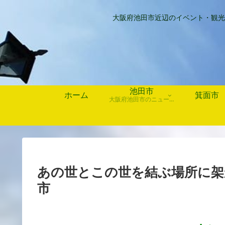
大阪府池田市近辺のイベント・観光
池田市
ホーム
箕面市
大阪府池田市のニュース、歴史や行事、お店情報など
あの世とこの世を結ぶ場所に架
市