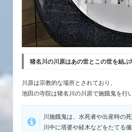
猪名川の川原はあの世とこの世を結ぶ
川原は宗教的な場所とされており、
池田の寺院は猪名川の川原で施餓鬼を行
川施餓鬼は、水死者や出産時の死
川中に
塔婆や経木などをたてる儀