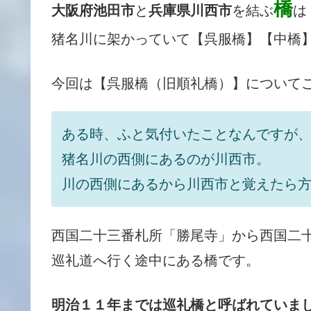
橋
大阪府池田市
と
兵庫県川西市
を結ぶ
は
猪名川に架かっていて【呉服橋】【中橋
今回は【呉服橋（旧順礼橋）】について
ある時、ふと気付いたことなんですが、、、
猪名川の西側にあるのが川西市。
川の西側にあるから川西市と覚えたら方
西国二十三番札所「勝尾寺」から西国二
巡礼道へ行く途中にある橋です。
明治１１年までは巡礼橋と呼ばれていま