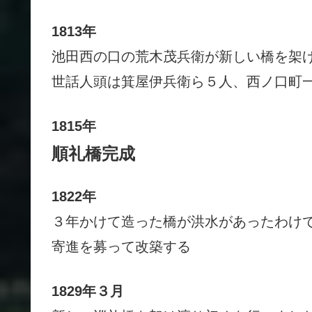
1813年
池田西の口の荒木茂兵衛が新しい橋を架
世話人頭は箕屋伊兵衛ら５人、西ノ口町
1815年
順礼橋完成
1822年
３年かけて造った橋が洪水があったわけ
寄進を募って改築する
1829年３月