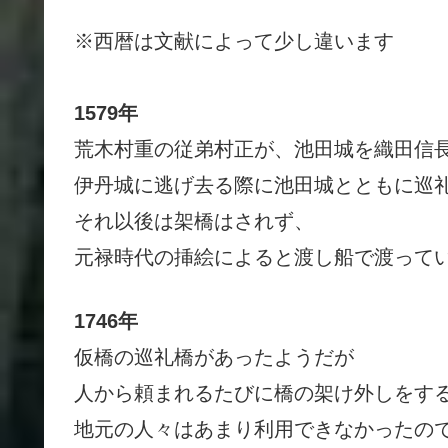
※西暦は文献によって少し違います
1579年
荒木村重の従弟村正が、池田城を織田信
伊丹城に逃げ去る際に
池田城とともに巡
それ以後は架橋はされず、
元禄時代の挿絵によると渡し船で渡って
1746年
仮橋の巡礼橋があったようだが
人から頼まれるたびに橋の架け外しをす
地元の人々はあまり利用できなかったの