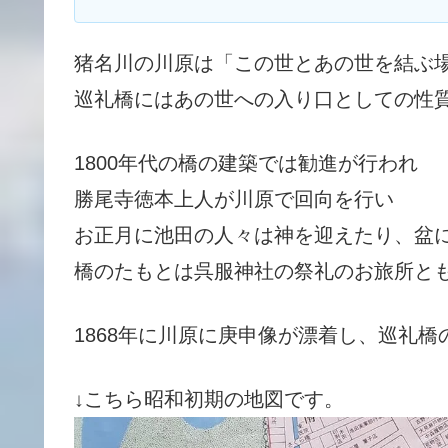
猪名川の川原は「この世とあの世を結ぶ
巡礼橋にはあの世への入り口としての性
1800年代の橋の建築では勧進が行われ
勝尾寺徳本上人が川原で回向を行い
お正月に池田の人々は神を迎えたり、盆
橋のたもとは呉服神社の祭礼のお旅所と
1868年に川原に庚申像が漂着し、巡礼
↓こちら昭和初期の地図です。