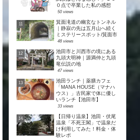
０点で卒業した私の感想
50 views
箕面滝道の幽玄なトンネル
｜静寂の先は五月山へ続く
ミステリースポット/箕面市
48 views
池田市と川西市の境にある
九頭大明神｜源満仲と九頭
竜伝説の地
47 views
池田ランチ｜薬膳カフェ
「MANA HOUSE（マナハ
ウス）」古民家で体に優し
いランチ【池田市】
33 views
【日帰り温泉】池田・伏尾
温泉「不死王閣」で温泉だ
け利用してみた！料金・体
験レポ