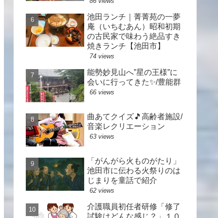
86 views
池田ランチ｜菁菁苑の一夢
庵（いちむあん）昭和初期
の古民家で味わう絶品すき
焼きランチ【池田市】
74 views
能勢妙見山へ”星の王様”に
会いに行ってきた✨/豊能群
66 views
曲あてクイズ🎵高齢者施設/
音楽レクリエーション
63 views
「がんがら火ものがたり」
池田市に伝わる火祭りのは
じまりを童話で紹介
62 views
介護職員初任者研修「修了
試験はどんな感じ？」１０