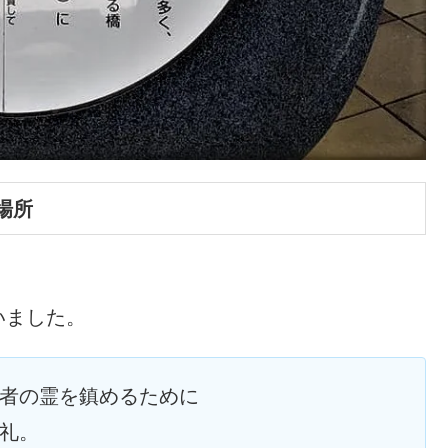
場所
いました。
者の霊を鎮めるために
礼。