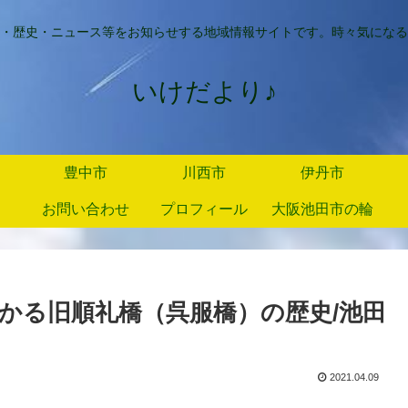
・歴史・ニュース等をお知らせする地域情報サイトです。時々気になる
いけだより♪
豊中市
川西市
伊丹市
お問い合わせ
プロフィール
大阪池田市の輪
かる旧順礼橋（呉服橋）の歴史/池田
2021.04.09