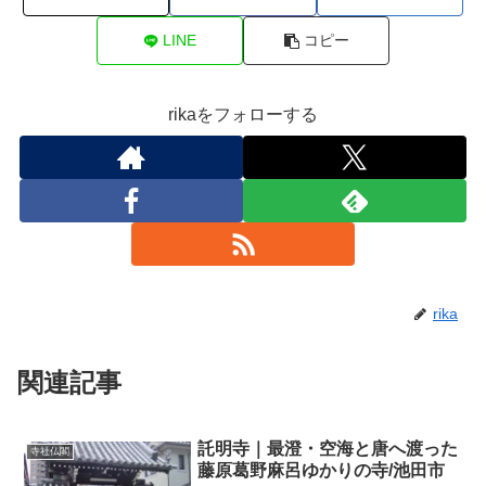
LINE
コピー
rikaをフォローする
rika
関連記事
託明寺｜最澄・空海と唐へ渡った
寺社仏閣
藤原葛野麻呂ゆかりの寺/池田市