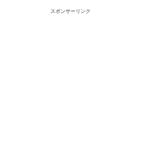
名津彦古墳神社公園と呼ぶのがしっくり
来る感じ♪さて、誰...
スポンサーリンク