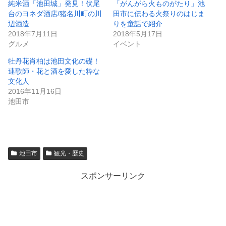
純米酒「池田城」発見！伏尾
「がんがら火ものがたり」池
台のヨネダ酒店/猪名川町の川
田市に伝わる火祭りのはじま
辺酒造
りを童話で紹介
2018年7月11日
2018年5月17日
グルメ
イベント
牡丹花肖柏は池田文化の礎！
連歌師・花と酒を愛した粋な
文化人
2016年11月16日
池田市
池田市
観光・歴史
スポンサーリンク