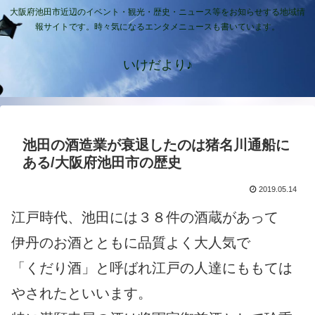
大阪府池田市近辺のイベント・観光・歴史・ニュース等をお知らせする地域情
報サイトです。時々気になるエンタメニュースも書いています。
いけだより♪
池田の酒造業が衰退したのは猪名川通船に
ある/大阪府池田市の歴史
2019.05.14
江戸時代、池田には３８件の酒蔵があって
伊丹のお酒とともに品質よく大人気で
「くだり酒」と呼ばれ江戸の人達にももては
やされたといいます。