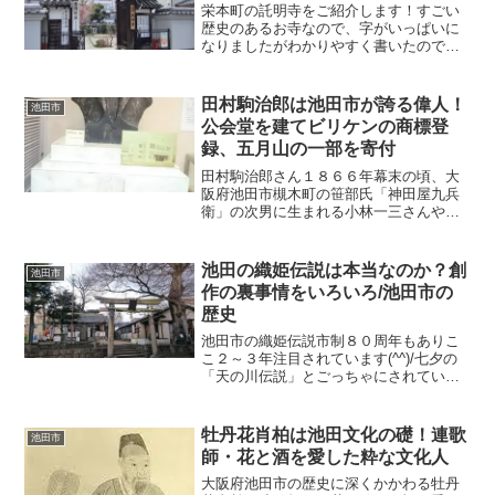
栄本町の託明寺をご紹介します！すごい
歴史のあるお寺なので、字がいっぱいに
なりましたがわかりやすく書いたのでよ
ろしくお付き合いくださいませ(^-^)アク
セス池田駅からサカエマチ商店街を通っ
て10分以内です近くにビリケンさんがい
田村駒治郎は池田市が誇る偉人！
池田市
ます。ビリケンさ...
公会堂を建てビリケンの商標登
録、五月山の一部を寄付
田村駒治郎さん１８６６年幕末の頃、大
阪府池田市槻木町の笹部氏「神田屋九兵
衛」の次男に生まれる小林一三さんや広
岡浅子さんと同じ時代を生きることにな
ります。↓池田市立歴史民族博物館にある
銅像、もともとは池田公会堂にあったも
池田の織姫伝説は本当なのか？創
池田市
のです。 許可を得て撮...
作の裏事情をいろいろ/池田市の
歴史
池田市の織姫伝説市制８０周年もありこ
こ２～３年注目されています(^^)/七夕の
「天の川伝説」とごっちゃにされている
方もおられますがそれとは違いますよ池
田市史や、その他に書かれた文献を読ん
でいるとどうやら池田の織姫伝説は事実
牡丹花肖柏は池田文化の礎！連歌
池田市
ではなく、坂上氏が...
師・花と酒を愛した粋な文化人
大阪府池田市の歴史に深くかかわる牡丹