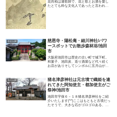
花肖柏は連歌師で、花と歌とお酒を愛し
たとても粋な文化人であったと言われて
います。（ぼたんかしょうはく）池田の
五月山中腹に「大廣寺」という名の古い
お寺があります。（塩増山 曹洞宗総持
寺直末）山門の裏に大きな...
慈恩寺・陽松庵・細川神社/パワ
寺社仏閣
ースポットでお散歩森林浴/池田
市
大阪府池田市は歴史の古い町で城下町。
和菓子、池田炭、造り酒屋など代々続く
お店がありそしてシンボルに五月山があ
り、自然が豊かです。 神社が１４社、寺
院が４３寺あり 史跡や遺跡がたくさん残
されています。阪急池田駅から来られる
猪名津彦神社は元古墳で織姫を連
寺社仏閣
場合はバスが出ていま...
れてきた阿知使主・都加使主がご
祭神/池田市
池田市宇保６－１８猪名津彦神社をご紹
介いたします(^^)ここはもともと古墳だっ
たそうで、大きな石がゴロゴロある、古
墳神社です。今は公園にもなっていて遊
具がいろいろありそうなると・・・・猪